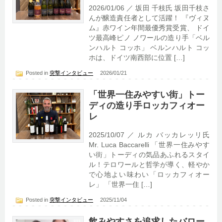
2026/01/06 ／ 坂田 千枝氏 坂田千枝さ
んが醸造責任者として活躍！ 『ヴィヌ
ム』赤ワイン年間最優秀賞受賞、 ドイ
ツ最高峰ピノ ノワールの造り手「ベル
ンハルト コッホ」 ベルンハルト コッ
ホは、ドイツ南西部に位置 […]
Posted in
突撃インタビュー
2026/01/21
「世界一住みやすい街」トー
ディの造り手ロッカフィオー
レ
2025/10/07 ／ ルカ バッカレッリ氏
Mr. Luca Baccarelli 「世界一住みやす
い街」トーディの気品あふれるスタイ
ル！テロワールと哲学が導く、軽やか
で心地よい味わい「ロッカフィオー
レ」 「世界一住 […]
Posted in
突撃インタビュー
2025/11/04
飲みやすさを追求したバロー