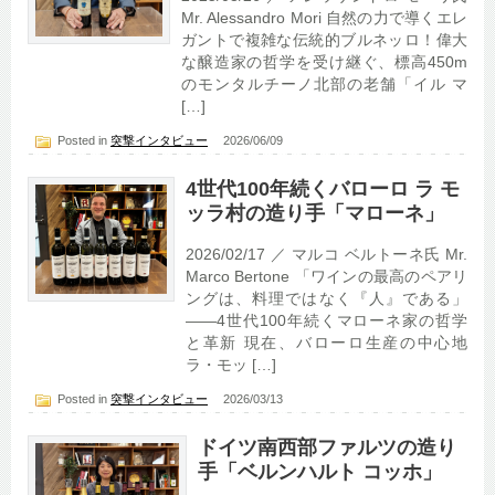
Mr. Alessandro Mori 自然の力で導くエレ
ガントで複雑な伝統的ブルネッロ！偉大
な醸造家の哲学を受け継ぐ、標高450m
のモンタルチーノ北部の老舗「イル マ
[…]
Posted in
突撃インタビュー
2026/06/09
4世代100年続くバローロ ラ モ
ッラ村の造り手「マローネ」
2026/02/17 ／ マルコ ベルトーネ氏 Mr.
Marco Bertone 「ワインの最高のペアリ
ングは、料理ではなく『人』である」
――4世代100年続くマローネ家の哲学
と革新 現在、バローロ生産の中心地
ラ・モッ […]
Posted in
突撃インタビュー
2026/03/13
ドイツ南西部ファルツの造り
手「ベルンハルト コッホ」