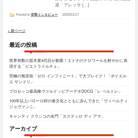
派「アレッサ […]
Posted in
突撃インタビュー
2025/01/17
« 前ページ
最近の投稿
世界有数の苗木業4代目が創業！エトナのテロワールを鮮やかに表
現する「ピエトラドルチェ」
究極の無添加「ゼロ インフィニート」で大ブレイク！「ポイエル
エ サンドリ」
プロセッコ最高峰ヴァルドッビアーデネDOCG「レ ベルトレ」
100年以上バローロ村の食文化とともに歩んできた「ヴィベルティ
ジョヴァンニ」
キャンティ クラシコの名門「カステッロ ディ アマ」
アーカイブ