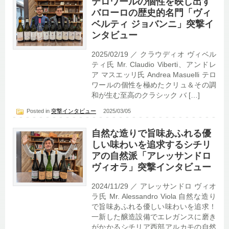
テロワールの個性を映し出す
バローロの歴史的名門「ヴィ
ベルティ ジョバンニ」突撃イ
ンタビュー
2025/02/19 ／ クラウディオ ヴィベル
ティ氏 Mr. Claudio Viberti、アンドレ
ア マスエッリ氏 Andrea Masuelli テロ
ワールの個性を極めたクリュ＆その調
和が生む至高のクラシック バ […]
Posted in
突撃インタビュー
2025/03/05
自然な造りで旨味あふれる優
しい味わいを追求するシチリ
アの自然派「アレッサンドロ
ヴィオラ」突撃インタビュー
2024/11/29 ／ アレッサンドロ ヴィオ
ラ氏 Mr. Alessandro Viola 自然な造り
で旨味あふれる優しい味わいを追求！
一新した醸造設備でエレガンスに磨き
がかかるシチリア西部アルカモの自然