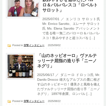
ロ＆バルバレスコ「ロベルト
サロット」
2025/07/01 ／ エンリコ サロット氏
Mr. Enrico Sarotto、エレーナ サロット
氏 Ms. Elena Sarotto アパッシメント
で造る唯一無二のバローロ＆バルバレ
スコ！飲みやすさと超コスパを […]
Posted in
突撃インタビュー
2025/09/02
「山のネッビオーロ」ヴァルテ
ッリーナ屈指の造り手「ニーノ
ネグリ」
2025/06/17 ／ ダニーロ ドロッコ氏 Mr.
Danilo Drocco 雄大なアルプスの麓に根ざ
す山のネッビオーロ！優美さと風格を備え
たヴァルテッリーナ屈指の造り手「ニーノ
ネグリ」 1897年創業、ロンバル […]
Posted in
突撃インタビュー
2025/08/22