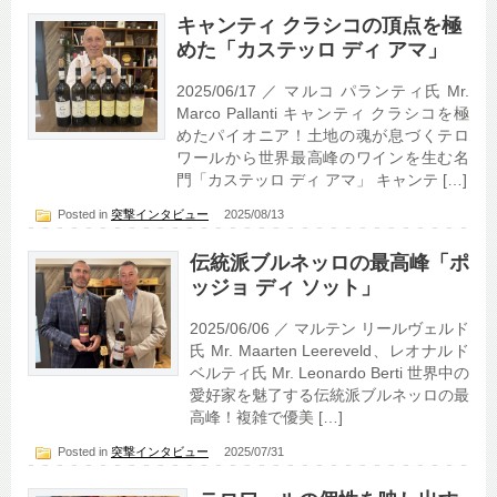
キャンティ クラシコの頂点を極
めた「カステッロ ディ アマ」
2025/06/17 ／ マルコ パランティ氏 Mr.
Marco Pallanti キャンティ クラシコを極
めたパイオニア！土地の魂が息づくテロ
ワールから世界最高峰のワインを生む名
門「カステッロ ディ アマ」 キャンテ […]
Posted in
突撃インタビュー
2025/08/13
伝統派ブルネッロの最高峰「ポ
ッジョ ディ ソット」
2025/06/06 ／ マルテン リールヴェルド
氏 Mr. Maarten Leereveld、レオナルド
ベルティ氏 Mr. Leonardo Berti 世界中の
愛好家を魅了する伝統派ブルネッロの最
高峰！複雑で優美 […]
Posted in
突撃インタビュー
2025/07/31