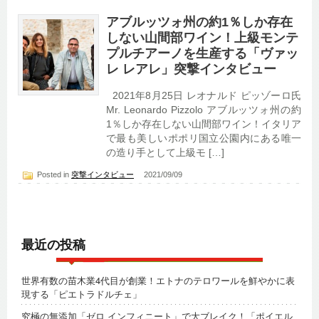
アブルッツォ州の約1％しか存在
しない山間部ワイン！上級モンテ
プルチアーノを生産する「ヴァッ
レ レアレ」突撃インタビュー
2021年8月25日 レオナルド ピッゾーロ氏
Mr. Leonardo Pizzolo アブルッツォ州の約
1％しか存在しない山間部ワイン！イタリア
で最も美しいポポリ国立公園内にある唯一
の造り手として上級モ […]
Posted in
突撃インタビュー
2021/09/09
最近の投稿
世界有数の苗木業4代目が創業！エトナのテロワールを鮮やかに表
現する「ピエトラドルチェ」
究極の無添加「ゼロ インフィニート」で大ブレイク！「ポイエル