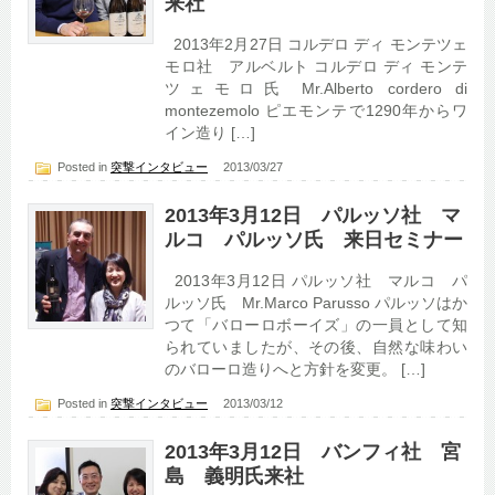
来社
2013年2月27日 コルデロ ディ モンテツェ
モロ社 アルベルト コルデロ ディ モンテ
ツェモロ氏 Mr.Alberto cordero di
montezemolo ピエモンテで1290年からワ
イン造り […]
Posted in
突撃インタビュー
2013/03/27
2013年3月12日 パルッソ社 マ
ルコ パルッソ氏 来日セミナー
2013年3月12日 パルッソ社 マルコ パ
ルッソ氏 Mr.Marco Parusso パルッソはか
つて「バローロボーイズ」の一員として知
られていましたが、その後、自然な味わい
のバローロ造りへと方針を変更。 […]
Posted in
突撃インタビュー
2013/03/12
2013年3月12日 バンフィ社 宮
島 義明氏来社