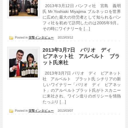
2013年3月12日 バンフィ社 宮島 義明
氏 Mr.Yoshiaki Miyajima ブルネッロを世界
に広めた最大の功労者として知られるバン
フィ社を初めて訪問したのは2005年9月。
その時にワイナリーを […]
Posted in
突撃インタビュー
2013/03/12
2013年3月7日 バリオ ディ
ピアネット社 アルベルト ブラ
ット氏来社
2013年3月7日 バリオ ディ ピアネット
社 アルベルト ブラット氏 シチリアの新
しいワイナリー「バリオ ディ ピアネッ
ト」のアルベルトブラット氏がトスカニー
に来社され、ワイン造りのポリシーを情熱
たっぷり […]
Posted in
突撃インタビュー
2013/03/07