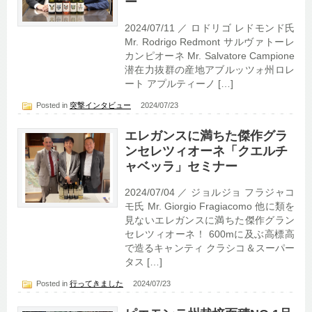
ー
2024/07/11 ／ ロドリゴ レドモンド氏
Mr. Rodrigo Redmont サルヴァトーレ
カンピオーネ Mr. Salvatore Campione
潜在力抜群の産地アブルッツォ州ロレ
ート アプルティーノ […]
Posted in
突撃インタビュー
2024/07/23
エレガンスに満ちた傑作グラ
ンセレツィオーネ「クエルチ
ャベッラ」セミナー
2024/07/04 ／ ジョルジョ フラジャコ
モ氏 Mr. Giorgio Fragiacomo 他に類を
見ないエレガンスに満ちた傑作グラン
セレツィオーネ！ 600mに及ぶ高標高
で造るキャンティ クラシコ＆スーパー
タス […]
Posted in
行ってきました
2024/07/23