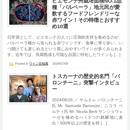
ピエモンテ州栽培面積NO.1品
種「バルベーラ」地元民が愛
飲するフードフレンドリーな
赤ワイン！その特徴とおすす
め10選
日常酒として、ピエモンテの人々に圧倒的支持を集めるのが、
バルベーラ種から造られる赤ワインです。食事に寄り添い、い
つ開けても楽しめるという親しみやすいワインが多くみられま
す。近年では、長期熟成も可能な品質に特化したワインも […]
Posted in
ワイン豆知識
2024/07/09
トスカーナの歴史的名門「バ
ロンチーニ」突撃インタビュ
ー
2024/06/26 ／ サムエレ バロンチーニ
氏 Mr. Samuele Baroncini、ニコラ ベ
ルティ氏 Mr. Nicola Berti サンジョヴェ
ーゼを極めるべく5つの銘醸地に進
出！500年以上の歴史を持 […]