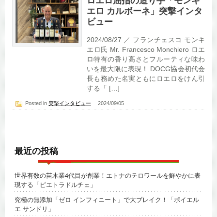
ロエロ屈指の造り手「モンキ
エロ カルボーネ」突撃インタ
ビュー
2024/08/27 ／ フランチェスコ モンキ
エロ氏 Mr. Francesco Monchiero ロエ
ロ特有の香り高さとフルーティな味わ
いを最大限に表現！ DOCG協会初代会
長も務めた名実ともにロエロをけん引
する「 […]
Posted in
突撃インタビュー
2024/09/05
最近の投稿
世界有数の苗木業4代目が創業！エトナのテロワールを鮮やかに表
現する「ピエトラドルチェ」
究極の無添加「ゼロ インフィニート」で大ブレイク！「ポイエル
エ サンドリ」