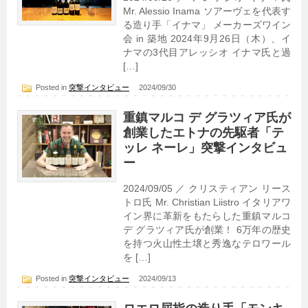
Mr. Alessio Inama ソアーヴェを代表す
る造り手「イナマ」 メーカーズワイン
会 in 築地 2024年9月26日（木）、イ
ナマの3代目アレッシオ イナマ氏と過
[…]
Posted in
突撃インタビュー
2024/09/30
重鎮マルコ デ グラツィア氏が
創業したエトナの先駆者「テ
ッレ ネーレ」突撃インタビュ
ー
2024/09/05 ／ クリスティアン リース
トロ氏 Mr. Christian Liistro イタリアワ
イン界に革新をもたらした重鎮マルコ
デ グラツィア氏が創業！ 6万年の歴史
を持つ火山性土壌と秀逸なテロワール
を […]
Posted in
突撃インタビュー
2024/09/13