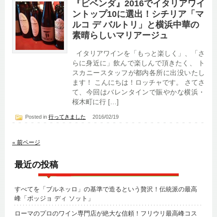
『ビベンダ』2016でイタリアワイ
ントップ10に選出！シチリア「マ
ルコ デ バルトリ」と横浜中華の
素晴らしいマリアージュ
イタリアワインを「もっと楽しく」、「さ
らに身近に」飲んで楽しんで頂きたく、 ト
スカニースタッフが都内各所に出没いたし
ます！ こんにちは！ロッチャです。 さてさ
て、今回はバレンタインで賑やかな横浜・
桜木町に行 […]
Posted in
行ってきました
2016/02/19
« 前ページ
最近の投稿
すべてを「ブルネッロ」の基準で造るという贅沢！伝統派の最高
峰「ポッジョ ディ ソット」
ローマのプロのワイン専門店が絶大な信頼！フリウリ最高峰コス