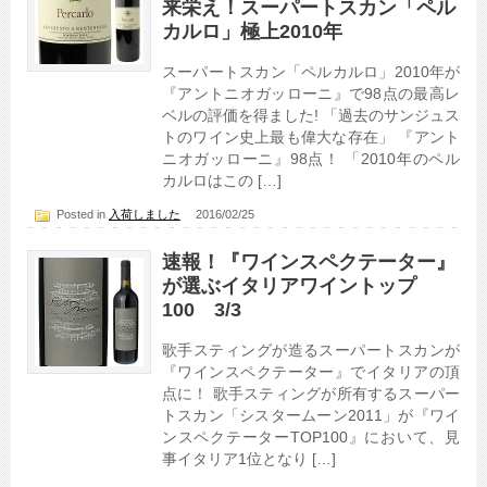
来栄え！スーパートスカン「ペル
カルロ」極上2010年
スーパートスカン「ペルカルロ」2010年が
『アントニオガッローニ』で98点の最高レ
ベルの評価を得ました! 「過去のサンジュス
トのワイン史上最も偉大な存在」 『アント
ニオガッローニ』98点！ 「2010年のペル
カルロはこの […]
Posted in
入荷しました
2016/02/25
速報！『ワインスペクテーター』
が選ぶイタリアワイントップ
100 3/3
歌手スティングが造るスーパートスカンが
『ワインスペクテーター』でイタリアの頂
点に！ 歌手スティングが所有するスーパー
トスカン「シスタームーン2011」が『ワイ
ンスペクテーターTOP100』において、見
事イタリア1位となり […]