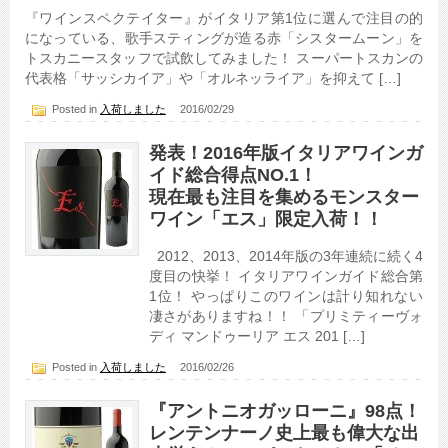
『ワインスペクテイター』がイタリア第1位に選んで注目の的
になっている、歌手スティングが造る赤「シスタームーン」を
トスカニースタッフで試飲してみました！ スーパートスカンの
代表格「サッシカイア」や「オルネッライア」を抑えて […]
Posted in
入荷しました
2016/02/29
発表！2016年版イタリアワインガ
イド総合得点NO.1！
現在最も注目を集めるモンスター
ワイン「エス」限定入荷！！
2012、2013、2014年版の3年連続に続く4
度目の快挙！ イタリアワインガイド総合第
1位！ やっぱりこのワインは計り知れない
凄さがありますね！！ 「プリミティーヴォ
ディ マンドゥーリア エス 201 […]
Posted in
入荷しました
2016/02/26
『アントニオガッローニ』98点！
レンテンナーノ史上最も偉大な出