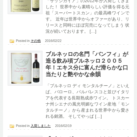
「サッシカイア」の2012年が入荷してきま
した！ 世界中から素晴らしい評価を得る元
祖「スーパートスカン」の最高峰ワインで
す。 近年は世界中からオファーがあり、リ
リースと同時にほぼ完売になってしまう 状
況が続いております。 […]
Posted in
その他
2016/02/22
ブルネッロの名門「バンフィ」が
造る飲み頃ブルネッロ２００５
年！エキス分に富んだ滑らかな口
当たりと艶やかな余韻
「ブルネッロ ディ モンタルチーノ」といえ
ば、バローロ、バルバレスコと並びイタリ
アを代表する長期熟成赤ワイン。 トスカー
ナ州シエナの風光明媚なワイン産地「モン
タルチーノ」から産まれる世界中から愛さ
れる銘酒。 そしてやっぱ […]
Posted in
入荷しました
2016/02/19