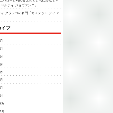
以上バローロ村の食文化とともに歩んでき
ィベルティ ジョヴァンニ」
ィ クラシコの名門「カステッロ ディ ア
カイブ
8月
7月
6月
5月
4月
3月
2月
1月
12月
11月