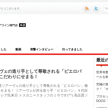
がとうございます。
ました
動画
突撃インタビュー
行ってきました
最近
ヴェの造り手として尊敬される「ピエロパ
世界有
こだわりにせまる！
ールを
究極の
2 高品質ソアーヴェの造り手として尊敬される「ピエロパン」徹
ク！「ポ
せまる！ ソアーヴェが誇る造り手「ピエロパン」４代目
レア氏来日 トスカニースタッフのミサです(^^) 高品質ソ
プロセ
DOCG