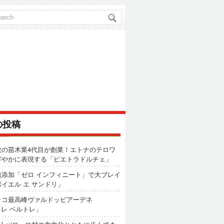
の投稿
数の苗木業4代目が創業！エトナのテロワ
鮮やかに表現する「ピエトラドルチェ」
無添加「ゼロ インフィニート」で大ブレイ
イエル エ サンドリ」
ッコ最高峰ヴァルドッビアーデネ
「レ ベルトレ」