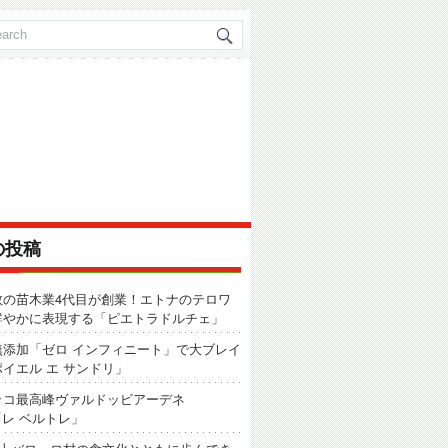
の投稿
数の苗木業4代目が創業！エトナのテロワ
鮮やかに表現する「ピエトラドルチェ」
無添加「ゼロ インフィニート」で大ブレイ
イエル エ サンドリ」
ッコ最高峰ヴァルドッビアーデネ
「レ ベルトレ」