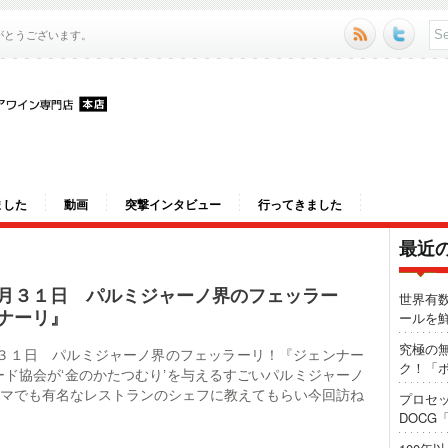
がとうございます。
ました
動画
突撃インタビュー
行ってきました
最近
月３１日 パルミジャーノ界のフェッラー
世界有
ナーリ』
ールを
究極の
３１日 パルミジャーノ界のフェッラーリ！『ジェンナー
ク！「ポ
ード協会が‘金のかたつむり’を与えるすごいパルミジャーノ
マでも有名なレストランのシェフに教えてもらい今回訪ね
プロセ
DOCG
1