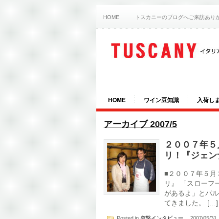
HOME
トスカニーのブログへご来訪あり
HOME
ワイン豆知識
入荷し
アーカイブ 2007/5
２００７年５
リ！『ジェン
■２００７年５月
リ』 「スローフ
があるよ」とパル
てきました。 […]
Posted in
突撃インタビュー
2007/05/3