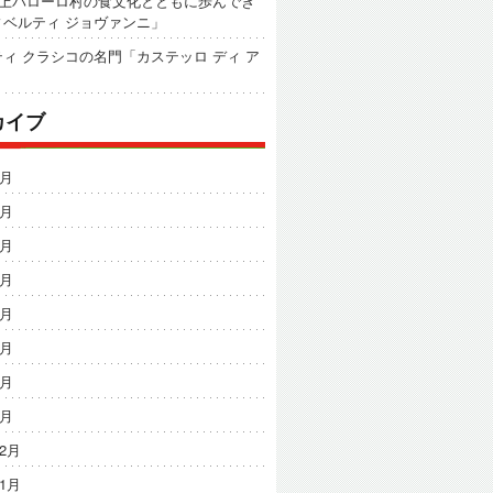
以上バローロ村の食文化とともに歩んでき
ィベルティ ジョヴァンニ」
ィ クラシコの名門「カステッロ ディ ア
カイブ
8月
7月
6月
5月
4月
3月
2月
1月
12月
11月