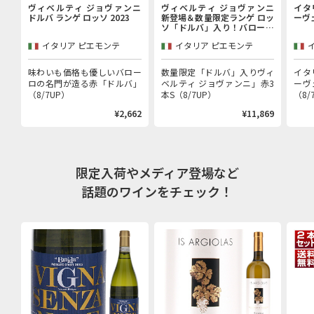
ヴィベルティ ジョヴァンニ
ヴィベルティ ジョヴァンニ
イタ
ドルバ ランゲ ロッソ 2023
新登場＆数量限定ランゲ ロッ
ーヴ
ソ「ドルバ」入り！バローロ
村で100年以上続く歴史的生
イタリア ピエモンテ
イタリア ピエモンテ
産者「ヴィベルティ ジョヴァ
ンニ」赤3本セット
味わいも価格も優しいバロー
数量限定「ドルバ」入りヴィ
イタ
ロの名門が造る赤「ドルバ」
ベルティ ジョヴァンニ」赤3
ーヴ
（8/7UP）
本S（8/7UP）
（8/
¥2,662
¥11,869
限定入荷やメディア登場など
話題のワインをチェック！