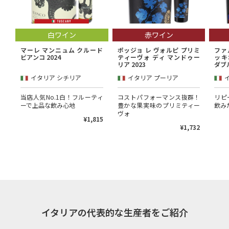
白ワイン
赤ワイン
マーレ マンニュム クルード
ポッジョ レ ヴォルピ プリミ
ファ
ビアンコ 2024
ティーヴォ ディ マンドゥー
ッキ
リア 2023
ダブル
イタリア シチリア
イタリア プーリア
当店人気No.1白！フルーティ
コストパフォーマンス抜群！
リピ
ーで上品な飲み心地
豊かな果実味のプリミティー
飲み
ヴォ
¥1,815
¥1,732
イタリアの代表的な生産者をご紹介