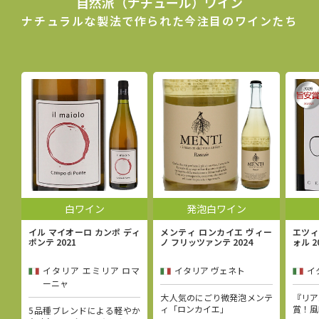
自然派（ナチュール）ワイン
ナチュラルな製法で作られた今注目のワインたち
白ワイン
発泡白ワイン
イル マイオーロ カンポ ディ
メンティ ロンカイエ ヴィー
エツィ
ポンテ 2021
ノ フリッツァンテ 2024
ォル 2
イタリア エミリア ロマ
イタリア ヴェネト
イ
ーニャ
大人気のにごり微発泡メンテ
『リア
ィ「ロンカイエ」
賞！風
5品種ブレンドによる軽やか