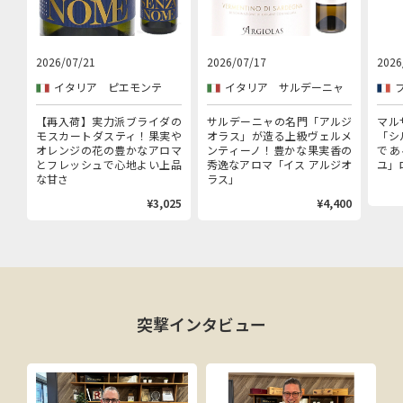
2026/07/21
2026/07/17
2026
イタリア ピエモンテ
イタリア サルデーニャ
【再入荷】実力派ブライダの
サルデーニャの名門「アルジ
マル
モスカートダスティ！果実や
オラス」が造る上級ヴェルメ
「シ
オレンジの花の豊かなアロマ
ンティーノ！豊かな果実香の
であ
とフレッシュで心地よい上品
秀逸なアロマ「イス アルジオ
ユ」
な甘さ
ラス」
¥3,025
¥4,400
突撃インタビュー