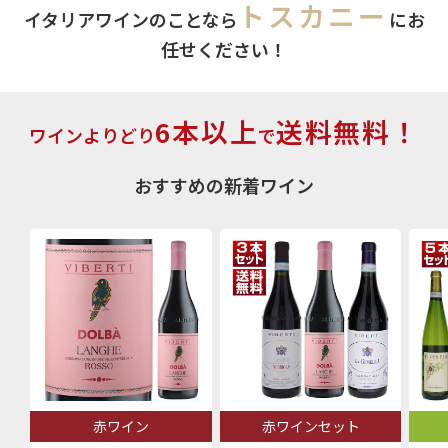
トスカニー
イタリアワインのことなら
にお
任せください！
6本以上
送料無料！
ワインよりどり
で
おすすめの新着ワイン
赤ワイン
赤ワインセット