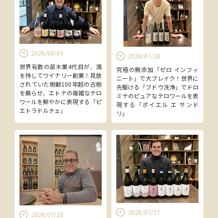
2026/08/03
2026/07/28
世界有数の苗木業4代目が、満
究極の無添加「ゼロ インフィ
を持してワイナリー創業！見放
ニート」で大ブレイク！世界に
されていた樹齢100年超の古樹
先駆ける「ブドウ洗浄」でドロ
を蘇らせ、エトナの複雑なテロ
ミテのピュアなテロワールを表
ワールを鮮やかに表現する「ピ
現する「ポイエル エ サンド
エトラドルチェ」
リ」
2026/07/17
2026/07/28