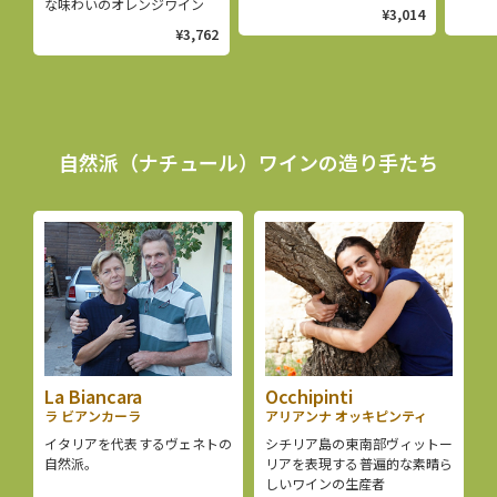
な味わいのオレンジワイン
¥3,014
¥3,762
自然派（ナチュール）ワインの造り手たち
La Biancara
Occhipinti
ラ ビアンカーラ
アリアンナ オッキピンティ
イタリアを代表するヴェネトの
シチリア島の東南部ヴィットー
自然派。
リアを表現する普遍的な素晴ら
しいワインの生産者