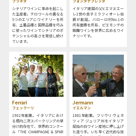
プラネタ
フォンタナフレッダ
シチリアワインに革命を起こし
イタリア建国の父V.エマヌエー
た生産者。テロワールの異なる
レ2世の息子ミラフィオーレ伯
5つのエリアにワイナリーを所
爵が創設。バローロ村No.1の
有、土着品種と国際品種を巧み
所有面積を所有、ピエモンテの
に使ったワインでシチリアのポ
銘醸ワインを世界に広めるワイ
テンシャルの高さを発信し続け
ナリーです。
ています。
Ferrari
Jermann
フェッラーリ
イエルマン
1902年創業。イタリアにおけ
1881年創業。フリウリ ヴェネ
る瓶内二次スパークリングの草
ツィア ジュリア州をイタリア
分け的存在で、世界的コンクー
屈指の白ワイン産地に押し上げ
ル「THE CHAMPAGNE & SPAR
た造り手。いち早く近代的な技