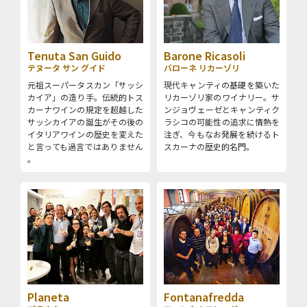
Tenuta San Guido
Barone Ricasoli
テヌータ サン グイド
バローネ リカーゾリ
元祖スーパータスカン「サッシ
現代キャンティの基礎を築いた
カイア」の造り手。伝統的トス
リカーゾリ家のワイナリー。サ
カーナワインの規定を超越した
ンジョヴェーゼとキャンティク
サッシカイアの誕生がその後の
ラシコの可能性の追求に情熱を
イタリアワインの歴史を変えた
注ぎ、今もなお発展を続けるト
と言っても過言ではありません
スカーナの歴史的名門。
。
Planeta
Fontanafredda