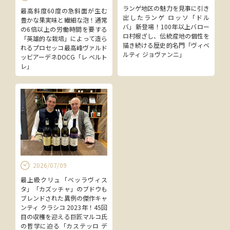
ランゲ地区の魅力を見事に引き
最高斜度60度の急斜面が生む
出したランゲ ロッソ「ドル
豊かな果実味と繊細な泡！通常
バ」新登場！100年以上バロー
の6倍以上の労働時間を要する
ロ村根ざし、伝統産地の個性を
「英雄的な栽培」によって造ら
描き続ける歴史的名門「ヴィベ
れるプロセッコ最高峰ヴァルド
ルティ ジョヴァンニ」
ッビアーデネDOCG「レ ベルト
レ」
2026/07/09
最上級クリュ「ベッラヴィス
タ」「カズッチャ」のブドウも
ブレンドされた異例の傑作キャ
ンティ クラシコ 2023年！45回
目の収穫を迎える巨匠マルコ氏
の哲学に迫る「カステッロ デ