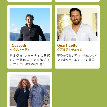
I Custodi
Quarticello
イ クストーディ
クアルティチェッロ
サルヴォ フォーティに共感
華やかで強いアロマを放つワイ
し、伝統的エトナを追求す
ンを造り出すエミリアの貴公子
る“エトナ山の畑の守り主”