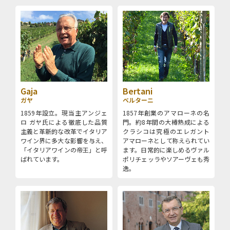
Gaja
Bertani
ガヤ
ベルターニ
1859年設立。現当主アンジェ
1857年創業のアマローネの名
ロ ガヤ氏による徹底した品質
門。約8年間の大樽熟成による
主義と革新的な改革でイタリア
クラシコは究極のエレガント
ワイン界に多大な影響を与え、
アマローネとして称えられてい
「イタリアワインの帝王」と呼
ます。日常的に楽しめるヴァル
ばれています。
ポリチェッラやソアーヴェも秀
逸。