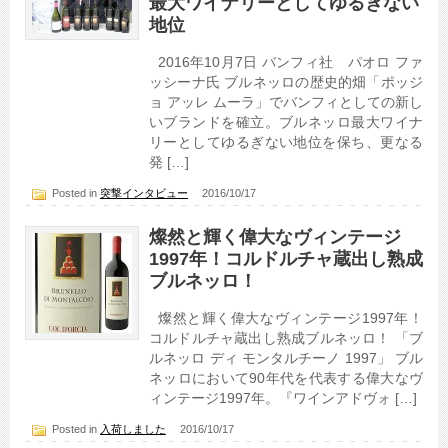
最大ワイナリーとしてゆるぎない
地位
2016年10月7日 バンフィ社 パオロ ファ
ッシーナ氏 ブルネッロの歴史的畑「ポッジ
ョ アッレ ムーラ」でバンフィとしての新し
いブランドを確立。ブルネッロ最大ワイナ
リーとしてゆるぎない地位を保ち、更なる
発 […]
Posted in
突撃インタビュー
2016/10/17
燦然と輝く偉大なヴィンテージ
1997年！コルドルチャ蔵出し熟成
ブルネッロ！
燦然と輝く偉大なヴィンテージ1997年！
コルドルチャ蔵出し熟成ブルネッロ！ 「ブ
ルネッロ ディ モンタルチーノ 1997」 ブル
ネッロにおいて90年代を代表する偉大なヴ
ィンテージ1997年。『ワインアドヴォ […]
Posted in
入荷しました
2016/10/17