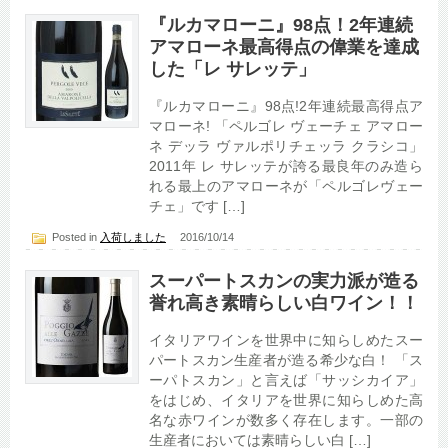
『ルカマローニ』98点！2年連続
アマローネ最高得点の偉業を達成
した「レ サレッテ」
『ルカマローニ』98点!2年連続最高得点ア
マローネ! 「ペルゴレ ヴェーチェ アマロー
ネ デッラ ヴァルポリチェッラ クラシコ」
2011年 レ サレッテが誇る最良年のみ造ら
れる最上のアマローネが「ペルゴレヴェー
チェ」です […]
Posted in
入荷しました
2016/10/14
スーパートスカンの実力派が造る
誉れ高き素晴らしい白ワイン！！
イタリアワインを世界中に知らしめたスー
パートスカン生産者が造る希少な白！ 「ス
ーパトスカン」と言えば「サッシカイア」
をはじめ、イタリアを世界に知らしめた高
名な赤ワインが数多く存在します。一部の
生産者においては素晴らしい白 […]