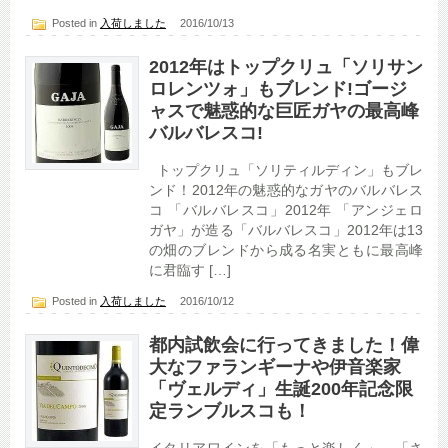
Posted in
入荷しました
2016/10/13
2012年はトップクリュ「ソリサン
ロレンツォ」もブレンド!ゴージ
ャスで魅惑的な巨匠ガヤの最高峰
バルバレスコ!
トップクリュ「ソリティルディン」もブレ
ンド！2012年の魅惑的なガヤのバルバレス
コ 「バルバレスコ」2012年 「アンジェロ
ガヤ」が造る「バルバレスコ」2012年は13
の畑のブレンドから成る名実ともに最高峰
に君臨す […]
Posted in
入荷しました
2016/10/12
都内試飲会に行ってきました！偉
大なファランギーナや伊音楽家
「ヴェルディ」生誕200年記念限
定ランブルスコも！
イタリアワインを「もっと楽しく」、「さ