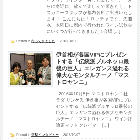
らに身近に」飲んで楽しんで頂きたく、ト
スカニースタッフが都内各所に出没いたし
ます！ こんにちは！ロッチャです。先週
水、木曜日に都内で行われたワイン試飲会
にいくつか行ってきました！会場 […]
Posted in
行ってきました
2016/10/11
伊首相が各国VIPにプレゼン
トする「伝統派ブルネッロ最
後の巨人」エレガンス溢れる
偉大なモンタルチーノ「マス
トロヤンニ」
2016年10月5日 マストロヤンニ社
ラダ リンケ氏 伊首相が各国VIPにプレ
ゼントする「伝統派ブルネッロ最後の
巨人」エレガンス溢れる偉大なモンタ
ルチーノ「マストロヤンニ」 ワイン評
論家マット クレイマー […]
Posted in
突撃インタビュー
2016/10/07