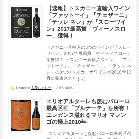
【速報】トスカニー直輸入ワイン
「ファットーイ」「チェザーニ」
「テッレ ネレ」が『スローワイ
ン』2017最高賞「ヴィーノスロ
ー」獲得！
トスカニー直輸入の3つのワインが『スロー
ワイン』2017で最高賞「ヴィーノスロー」
を獲得！ トスカニー直輸入ワイン、「ファ
ットーイ」、「チェザーニ」、「テッレ ネ
レ」の3つのトスカーナワインが2016年10
月に発表された […]
Posted in
入荷しました
2016/10/06
エリオアルターレも羨むバローロ
最高区画「ブルナーテ」を所有！
エレガンス溢れるマリオ マレン
ゴの極上2010年
エリオアルターレも羨むバローロ最高区画