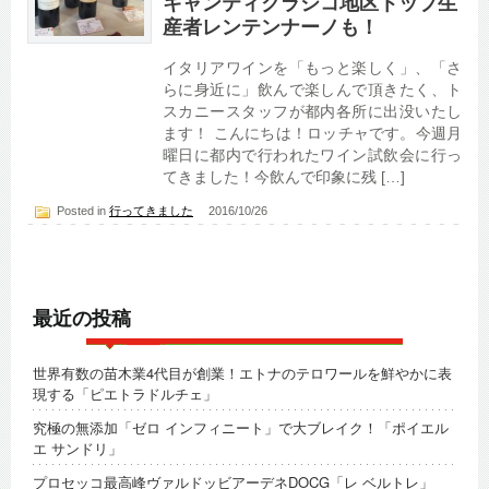
キャンティクラシコ地区トップ生
産者レンテンナーノも！
イタリアワインを「もっと楽しく」、「さ
らに身近に」飲んで楽しんで頂きたく、ト
スカニースタッフが都内各所に出没いたし
ます！ こんにちは！ロッチャです。今週月
曜日に都内で行われたワイン試飲会に行っ
てきました！今飲んで印象に残 […]
Posted in
行ってきました
2016/10/26
最近の投稿
世界有数の苗木業4代目が創業！エトナのテロワールを鮮やかに表
現する「ピエトラドルチェ」
究極の無添加「ゼロ インフィニート」で大ブレイク！「ポイエル
エ サンドリ」
プロセッコ最高峰ヴァルドッビアーデネDOCG「レ ベルトレ」