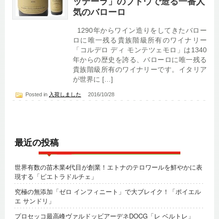
ッテーラ」のブドウで造る一番人
気のバローロ
1290年からワイン造りをしてきたバロー
ロに唯一残る貴族階級所有のワイナリー
「コルデロ ディ モンテツェモロ」は1340
年からの歴史を誇る、バローロに唯一残る
貴族階級所有のワイナリーです。イタリア
が世界に […]
Posted in
入荷しました
2016/10/28
最近の投稿
世界有数の苗木業4代目が創業！エトナのテロワールを鮮やかに表
現する「ピエトラドルチェ」
究極の無添加「ゼロ インフィニート」で大ブレイク！「ポイエル
エ サンドリ」
プロセッコ最高峰ヴァルドッビアーデネDOCG「レ ベルトレ」