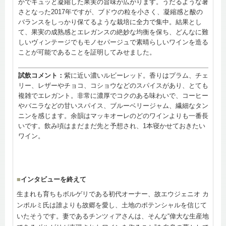
かでギュッと凝縮した果実の旨味が広がります。うだるような暑
さとなった2017年ですが、ブドウの粒を小さく、凝縮感と酸の
バランスをしっかり保てるような栽培に全力で集中。結果とし
て、果実の成熟感とエレガンスの絶妙な均衡を保ち、どんなに難
しいヴィンテージでもモノセパージュで素晴らしいワインを造る
ことが可能であることを証明してみせました。
試飲コメント：
紫に近い濃いルビーレッド。香りはプラム、チェ
リー、レザーやチョコ、コショウなどのスパイスがあり、とても
複雑でエレガント。非常に濃厚でコクのある味わいで、コーヒー
やバニラなどの甘いスパイス、ブルーベリージャム、繊細なタン
ニンを感じます。余韻はマッキオーレのどのワインよりも一番長
いです。飲み頃はまだまだ先と予想され、1本寝かせておきたい
ワイン。
■
インタビューを終えて
生まれも育ちもボルゲリである初代オーナー、故エウジェニオ カ
ンポルミ氏は誰よりも故郷を愛し、土地のポテンシャルを信じて
いたそうです。妻であるチンツィアさんは、そんな“偉大な生産地