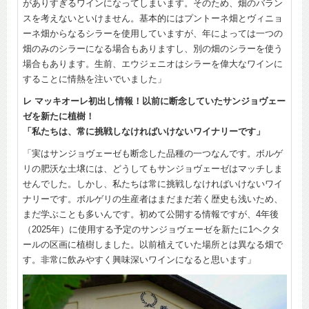
がありすぎるワインになってしまいます。そのため、畑のバラン
スを考えないといけません。基本的にはプントーネ畑とヴィニョ
ーネ畑からなるシラーを使用していますが、年によっては一つの
畑のみのシラーになる場合もありますし、別の畑のシラーを使う
場合もあります。生前、エウジェニオはシラーを偉大なワインに
することに情熱を注いでいました」
レ マッキオーレ初出し情報！以前に断念していたサンジョヴェー
ゼを新たに植樹！
「私たちは、常に挑戦しなければいけないワイナリーです」
「実はサンジョヴェーゼも断念した品種の一つなんです。ボルゲ
リの肥沃な土壌には、どうしてもサンジョヴェーゼはマッチしま
せんでした。しかし、私たちは常に挑戦しなければいけないワイ
ナリーです。ボルゲリの生産者はまだまだ若く歴史も浅いため、
まだ学ぶことも多いんです。初めて公開する情報ですが、4年後
（2025年）に使用する予定のサンジョヴェーゼを新たに1ヘクタ
ールの区画に植樹しました。以前植えていた場所とは異なる畑で
す。非常に飲みやすく興味深いワインになると思います」