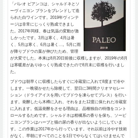
「パレオ ビアンコは、シャルドネとソ
ーヴィニヨン ブランをブレンドして造
られた白ワインです。2019年ヴィンテ
ージは非常にじっくり熟成できまし
た。2017年同様、春は気温の変動が激
しかったです。3月は寒く、4月は暑
く、5月は寒く、6月は暑く…。5月に雨
が降りブドウの葉が伸びたため、管理
が大変でした。本来は8月20日前後に収穫しますが、2019年の8月
は寒暖差がありゆっくり熟成できたので8月末に収穫を行いまし
た。
ブドウは朝早くに収穫したらすぐに冷蔵室に入れて8度まで冷や
します。一晩寝かせたら除梗して、翌日に3時間クリオマセレー
ション（ドライアイスを用いてブドウを凍らせてプレス）を行い
ます。発酵したら木樽に入れ、それをまた12度に保たれた冷蔵室
に入れます。低温発酵をさせる理由は、品種独自の特徴をコント
ロールするためです。シャルドネは柑橘系の香りを保ち、ソービ
ニヨンブランはハーブと猫の尿の香りが出ないようにしていま
す。この作業は2017年から行っています。それ以前は冷やす技術
がなく、早朝にすべてのことを1日でやらなくてはいけませんで