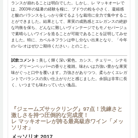
ランスが崩れることは明白でした。しかし、レ マッキオーレで
は、2003年の猛暑の経験を糧に、ブドウの粒を小さく、凝縮感
と酸のバランスをしっかり保てるような栽培に全力で集中するこ
とができました。結果として、果実の成熟感とエレガンスの絶妙
な均衡を保ち、どんなに難しいヴィンテージでもモノセパージュ
で素晴らしいワインを造ることが可能であることを証明してみせ
ました。特に、カベルネフランは申し分ない出来となり、「今年
のパレオはぜひご期待ください」とのこと。
試飲コメント：
美しく輝く深い紫色。カシス、チェリー、シナモ
ン、グリーンペッパーの香りと複雑。味わいは力強い豊かな果実
味がぐっと口中を覆います。力強さがありつつ、柔らかくエレガ
ントでバランスの良い仕上がりだと感じました。余韻は非常に長
く、いつまでも味わっていたい逸品。
『ジェームズサックリング』97点！洗練さと
激しさを持つ圧倒的な完成度！
レ マッキオーレが誇る最高級赤ワイン「メッ
ソリオ」
メッソリオ 2017