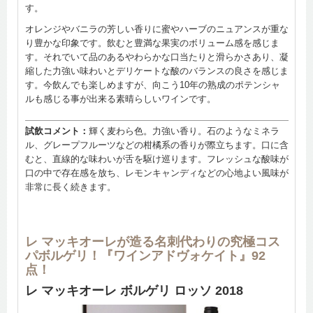
す。
オレンジやバニラの芳しい香りに蜜やハーブのニュアンスが重な
り豊かな印象です。飲むと豊満な果実のボリューム感を感じま
す。それでいて品のあるやわらかな口当たりと滑らかさあり、凝
縮した力強い味わいとデリケートな酸のバランスの良さを感じま
す。今飲んでも楽しめますが、向こう10年の熟成のポテンシャ
ルも感じる事が出来る素晴らしいワインです。
試飲コメント：
輝く麦わら色。力強い香り。石のようなミネラ
ル、グレープフルーツなどの柑橘系の香りが際立ちます。口に含
むと、直線的な味わいが舌を駆け巡ります。フレッシュな酸味が
口の中で存在感を放ち、レモンキャンディなどの心地よい風味が
非常に長く続きます。
レ マッキオーレが造る名刺代わりの究極コス
パボルゲリ！『ワインアドヴォケイト』92
点！
レ マッキオーレ ボルゲリ ロッソ 2018