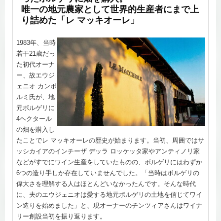
唯一の地元農家として世界的生産者にまで上
り詰めた「レ マッキオーレ」
1983年、当時
若干21歳だっ
た初代オーナ
ー、故エウジ
ェニオ カンポ
ルミ氏が、地
元ボルゲリに
4ヘクタール
の畑を購入し
たことでレ マッキオーレの歴史が始まります。当初、周囲ではサ
ッシカイアのインチーザ デッラ ロッケッタ家やアンティノリ家
などがすでにワイン生産をしていたものの、ボルゲリにはわずか
6つの造り手しか存在していませんでした。「当時はボルゲリの
偉大さを理解する人はほとんどいなかったんです。そんな時代
に、夫のエウジェニオは愛する地元ボルゲリの土地を信じてワイ
ン造りを始めました」と、現オーナーのチンツィアさんはワイナ
リー創設当初を振り返ります。