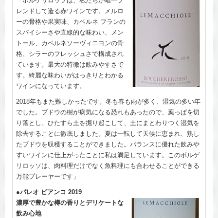
「ボルゲリロッソは、私たちが唯一ブ
レンドして造る赤ワインです。メルロ
ーの骨格や果実味、カベルネ フランの
スパイシーさや直線的な味わい、メン
トール、カベルネソーヴィニヨンの骨
格、シラーのフレッシュさで構成され
ています。最大の特徴は飲みやすさで
す。綺麗な味わいがはっきりとわかる
ワインになっています。
2018年もまた難しかったです。冬も春も雨が多く、湿気の多い年
でした。ブドウの樹が病気になる恐れもあったので、葉っぱを切
り落とし、ひたすら土を掘り起こして、土にまとわりつく湿気を
除去することに徹底しました。夏は一転して天候に恵まれ、熟し
たブドウを収穫することができました。バランスに優れた飲みや
すいワインに仕上がったことに私は満足しています。このボルゲ
リロッソは、肉料理だけでなく魚料理にも合わせることができる
万能プレーヤーです」
●パレオ ビアンコ 2019
濃厚で豊かな樽の香りとデリケートな
飲み心地