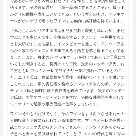
であるボルゲリが表現されたワインを作ること”を自身の夢として
語ります。その言葉通り、「単一品種にすることこそが、最もボ
ルゲリの個性を表すことができる」という考えのもと、マッキオ
ーレがボルゲリで造ったワインは世界的に高評価を得ています。
「私たちボルゲリの生産者はまだまだ若く歴史も浅いため、まだ
学ぶことも多いんです。今後進歩するテクノロジーを利用するこ
とも大切です」とも話し、インタビューを通じて、チンツィアさ
んから故エウジェニオ氏由来であろう熱意を感じ取ることができ
ました。また、将来のレ マッキオーレを担うであろうご子息につ
いてもお聞きすると、長男のエリア氏、次男のマッティア氏、お
二方ともレ マッキオーレでワイナリー業に携わっているとのこ
と。エリア氏は、農業高校を卒業後、外国のワイナリーで働いて
こられました。畑の責任者を務めるチンツィアさんの弟、マッシ
モ メルリ氏と同様に畑の責任者を務めています。次男のマッティ
ア氏は、大学でマーケティングを学び、堪能な外国語を生かして
ワイナリーで通訳や販売促進の仕事をしています。
ワインそのものだけでなく、そのワインをより向上させるための
人的投資も明確に行われている印象です。マッキオーレの意思が
故エウジェニオ氏からチンツィアさんへ、チンツィアさんからご
子息へと脈々と受け継がれていくことで、いつの時代も輝く“ボル