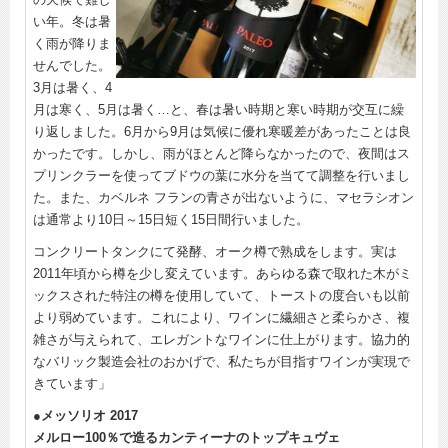
い年。冬は暑
く雨が降りま
せんでした。
3月は暑く、4
月は寒く、5月は暑く…と、春は暑い時期と寒い時期が交互に繰
り返しました。6月から9月は気候に優れ寒暖差があったことは良
かったです。しかし、雨がほとんど降らなかったので、夜間はス
プリンクラーを使ってブドウの葉に水分を当てて調整を行いまし
た。また、カベルネ フランの青さが出ないように、マセラシオン
は通常より10日～15日短く15日間行いました。
コンクリートタンクにて発酵、オーク樽で熟成をします。実は
2011年頃から樽を少し変えています。あらゆる森で取れた木がミ
ックスされた特注の樽を使用していて、トーストの度合いも以前
より弱めています。これにより、ワインに繊細さと柔らかさ、複
雑さが与えられて、エレガントなワインに仕上がります。協力的
なバリック製造会社のおかげで、私たちが目指すワインが実現で
きています」
●メッソリオ 2017
メルロー100％で造るカンティーナのトップキュヴェ