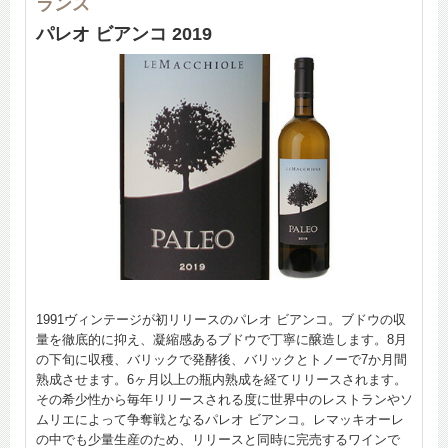
ランス
パレオ ビアンコ 2019
1991ヴィンテージが初リリースのパレオ ビアンコ。ブドウの収
量を徹底的に抑え、凝縮感あるブドウで丁寧に醸造します。8月
の下旬に収穫、バリックで発酵後、バリックとトノーで7か月間
熟成させます。6ヶ月以上の瓶内熟成を経てリリースされます。
その希少性から毎年リリースされる度に世界中のレストランやソ
ムリエによって争奪戦となるパレオ ビアンコ。レマッキオーレ
の中でも少量生産のため、リリースと同時に完売するワインで