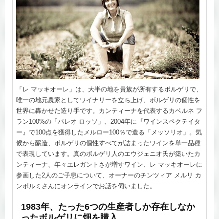
「レ マッキオーレ」は、大半の地を貴族が所有するボルゲリで、
唯一の地元農家としてワイナリーを立ち上げ、ボルゲリの個性を
世界に轟かせた造り手です。カンティーナを代表するカベルネ フ
ラン100%の「パレオ ロッソ」、2004年に『ワインスペクテイタ
ー』で100点を獲得したメルロー100％で造る「メッソリオ」。気
候から醸造、ボルゲリの個性すべてが詰まったワインを単一品種
で表現しています。真のボルゲリ人のエウジェニオ氏が築いたカ
ンティーナ、年々エレガントさが増すワイン、レ マッキオーレに
参画した2人のご子息について、オーナーのチンツィア メルリ カ
ンポルミさんにオンラインでお話を伺いました。
1983年、たった6つの生産者しか存在しなか
ったボルゲリに畑を購入。