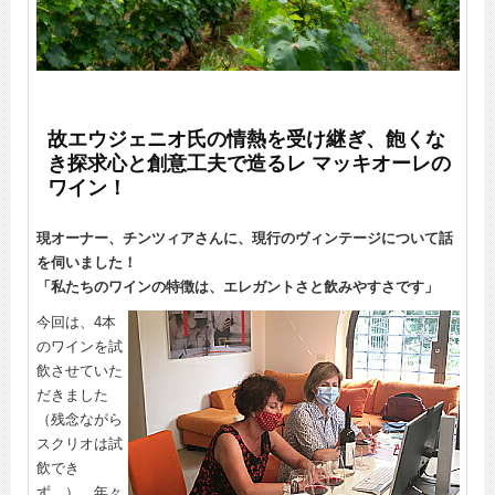
故エウジェニオ氏の情熱を受け継ぎ、飽くな
き探求心と創意工夫で造るレ マッキオーレの
ワイン！
現オーナー、チンツィアさんに、現行のヴィンテージについて話
を伺いました！
「私たちのワインの特徴は、エレガントさと飲みやすさです」
今回は、4本
のワインを試
飲させていた
だきました
（残念ながら
スクリオは試
飲でき
ず…）。年々