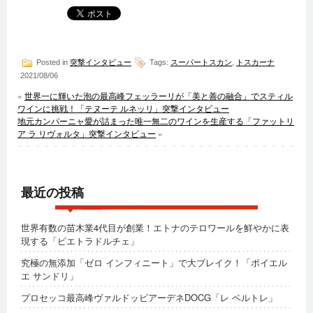
Posted in
突撃インタビュー
Tags:
スーパートスカン
,
トスカーナ
2021/08/06
«
世界一に輝いた泡の最高峰フェッラーリが「美と善の融合」でスティル
ワインに挑戦！「テヌーテ ルネッリ」突撃インタビュー
地元カンパーニャ愛が詰まった唯一無二のワインを生産する「ファットリ
ア ラ リヴォルタ」突撃インタビュー
»
最近の投稿
世界有数の苗木業4代目が創業！エトナのテロワールを鮮やかに表
現する「ピエトラドルチェ」
究極の無添加「ゼロ インフィニート」で大ブレイク！「ポイエル
エ サンドリ」
プロセッコ最高峰ヴァルドッビアーデネDOCG「レ ベルトレ」