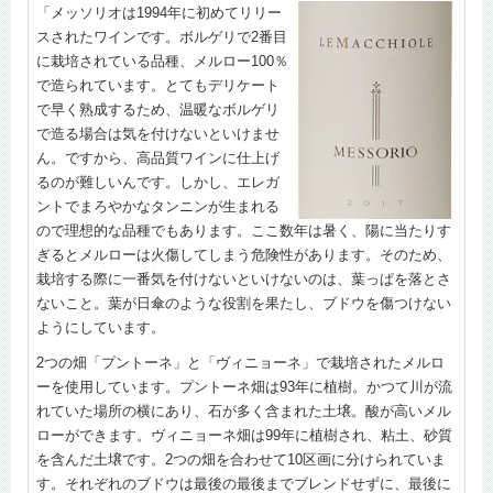
「メッソリオは1994年に初めてリリー
スされたワインです。ボルゲリで2番目
に栽培されている品種、メルロー100％
で造られています。とてもデリケート
で早く熟成するため、温暖なボルゲリ
で造る場合は気を付けないといけませ
ん。ですから、高品質ワインに仕上げ
るのが難しいんです。しかし、エレガ
ントでまろやかなタンニンが生まれる
ので理想的な品種でもあります。ここ数年は暑く、陽に当たりす
ぎるとメルローは火傷してしまう危険性があります。そのため、
栽培する際に一番気を付けないといけないのは、葉っぱを落とさ
ないこと。葉が日傘のような役割を果たし、ブドウを傷つけない
ようにしています。
2つの畑「プントーネ」と「ヴィニョーネ」で栽培されたメルロ
ーを使用しています。プントーネ畑は93年に植樹。かつて川が流
れていた場所の横にあり、石が多く含まれた土壌。酸が高いメル
ローができます。ヴィニョーネ畑は99年に植樹され、粘土、砂質
を含んだ土壌です。2つの畑を合わせて10区画に分けられていま
す。それぞれのブドウは最後の最後までブレンドせずに、最後に