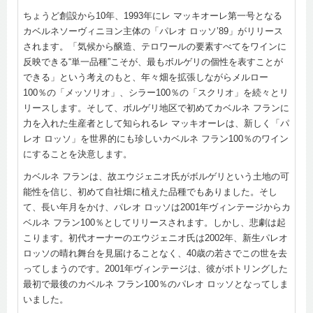
ちょうど創設から10年、1993年にレ マッキオーレ第一号となる
カベルネソーヴィニヨン主体の「パレオ ロッソ’89」がリリース
されます。「気候から醸造、テロワールの要素すべてをワインに
反映できる“単一品種”こそが、最もボルゲリの個性を表すことが
できる」という考えのもと、年々畑を拡張しながらメルロー
100％の「メッソリオ」、シラー100％の「スクリオ」を続々とリ
リースします。そして、ボルゲリ地区で初めてカベルネ フランに
力を入れた生産者として知られるレ マッキオーレは、新しく「パ
レオ ロッソ」を世界的にも珍しいカベルネ フラン100％のワイン
にすることを決意します。
カベルネ フランは、故エウジェニオ氏がボルゲリという土地の可
能性を信じ、初めて自社畑に植えた品種でもありました。そし
て、長い年月をかけ、パレオ ロッソは2001年ヴィンテージからカ
ベルネ フラン100％としてリリースされます。しかし、悲劇は起
こります。初代オーナーのエウジェニオ氏は2002年、新生パレオ
ロッソの晴れ舞台を見届けることなく、40歳の若さでこの世を去
ってしまうのです。2001年ヴィンテージは、彼がボトリングした
最初で最後のカベルネ フラン100％のパレオ ロッソとなってしま
いました。