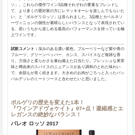
ソ」。これらの傑作ワイン3品種それぞれの要素をブレンドし
て、より多くの愛好家の方にレマッキオーレを楽しんでもらいた
い、と「ボルゲリロッソ」は造られました。3品種とカベルネソ
ーヴィニョンの個性が素晴らしいバランスとなって表現されてい
る、若いうちから楽しめる最高のパフォーマンスを持っている極
上ワインです。
試飲コメント：
深みのある濃い紫色。ブルーベリーなど紫や青の
フルーツ、グリーンペッパー、カシス、スパイスなど複雑な香
り。力強さと柔らかさを兼ね備えた口当たり。フレッシュな果実
味と樽由来のスパイスのニュアンスがあり調和のとれた味わい
で、余韻もが長く続きます。大きめのお肉がごろっと入ったパッ
パルデッレのミートソースと合わせたいと思いました。
ボルゲリの歴史を変えた1本！
『ワインアドヴォケイト』97+点！凝縮感とエ
レガンスの絶妙なバランス！
パレオ ロッソ 2017