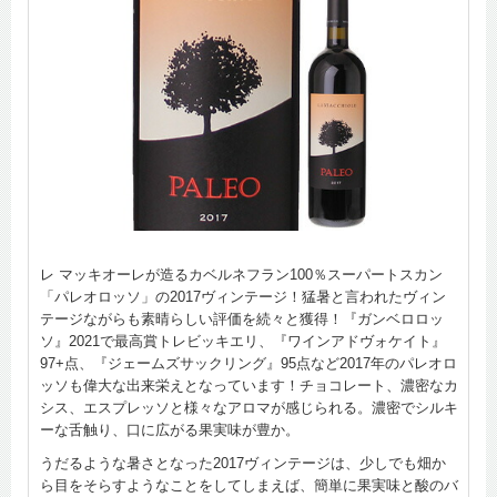
レ マッキオーレが造るカベルネフラン100％スーパートスカン
「パレオロッソ」の2017ヴィンテージ！猛暑と言われたヴィン
テージながらも素晴らしい評価を続々と獲得！『ガンベロロッ
ソ』2021で最高賞トレビッキエリ、『ワインアドヴォケイト』
97+点、『ジェームズサックリング』95点など2017年のパレオロ
ッソも偉大な出来栄えとなっています！チョコレート、濃密なカ
シス、エスプレッソと様々なアロマが感じられる。濃密でシルキ
ーな舌触り、口に広がる果実味が豊か。
うだるような暑さとなった2017ヴィンテージは、少しでも畑か
ら目をそらすようなことをしてしまえば、簡単に果実味と酸のバ