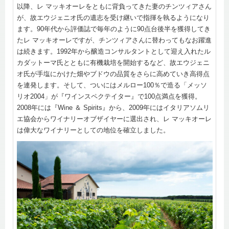
以降、レ マッキオーレをともに背負ってきた妻のチンツィアさん
が、故エウジェニオ氏の遺志を受け継いで指揮を執るようになり
ます。90年代から評価誌で毎年のように90点台後半を獲得してき
たレ マッキオーレですが、チンツィアさんに替わってもなお躍進
は続きます。1992年から醸造コンサルタントとして迎え入れたル
カダットーマ氏とともに有機栽培を開始するなど、故エウジェニ
オ氏が手塩にかけた畑やブドウの品質をさらに高めていき高得点
を連発します。そして、ついにはメルロー100％で造る「メッソ
リオ2004」が『ワインスペクテイター』で100点満点を獲得。
2008年には『Wine ＆ Spirits』から、2009年にはイタリアソムリ
エ協会からワイナリーオブザイヤーに選出され、レ マッキオーレ
は偉大なワイナリーとしての地位を確立しました。