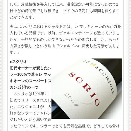
した。冷蔵技術を導入して以来、温度設定が可能になったので1
日中どの時間帯でも収穫でき、ブドウの選定にも時間を費やすこ
とができます。
実はボルゲリにおけるシャルドネは、レ マッキオーレのみが力を
入れている品種です。以前、ヴェルメンティーノも造っていまし
たが、平均的なものしかできなかったため断念しました。もっと
力強さが欲しいという理由でシャルドネに変更した背景がありま
す。」
●スクリオ
初代オーナーが愛したシ
ラー100％で造るレ マッ
キオーレのスーパートス
カン3部作の一つ
「スクリオは1994年に
初めてリリースされまし
た。エウジェニオが、大
好きなシラーでチャレン
ジしたいという思いで造
ったワインです。シラーはとても元気な品種で、どうしても骨格