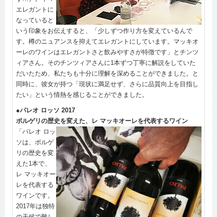
エレガントに
なっていると
いう印象をお伝えすると、「少しずつ作り方を変えているんで
す。樽のニュアンスを抑えてエレガントにしています。マッキオ
ーレのワインはエレガントさと飲みやすさが特徴です」とチンツ
ィアさん。そのチンツィアさんに1本ずつ丁寧に解説をしていた
だいたため、私たちも十分に理解を深めることができました。と
同時に、彼女が持つ「現状に満足せず、さらに品質向上を目指し
たい」という情熱を感じることができました。
●パレオ ロッソ 2017
ボルゲリの歴史を変えた、レ マッキオーレを代表するワイン
「パレオ ロッ
ソは、ボルゲ
リの歴史を変
えた1本で、
レ マッキオー
レを代表する
ワインです。
2017年は独特
の天候で難し