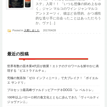
ステ」入荷！！ 「いつも想像の斜め上をゆ
く」ジャン マルコのワイン ジャンマルコ
アントヌーツィ、彼ほど合理的、かつ感性
的な造り手に出会ったことはあっただろう
か。ヴァ […]
Posted in
入荷しました
2017/04/28
最近の投稿
世界有数の苗木業4代目が創業！エトナのテロワールを鮮やかに表
現する「ピエトラドルチェ」
究極の無添加「ゼロ インフィニート」で大ブレイク！「ポイエル
エ サンドリ」
プロセッコ最高峰ヴァルドッビアーデネDOCG「レ ベルトレ」
100年以上バローロ村の食文化とともに歩んできた「ヴィベルティ
ジョヴァンニ」