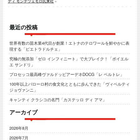
ディ モンテツェモロ氏来社
»
最近の投稿
世界有数の苗木業4代目が創業！エトナのテロワールを鮮やかに表
現する「ピエトラドルチェ」
究極の無添加「ゼロ インフィニート」で大ブレイク！「ポイエル
エ サンドリ」
プロセッコ最高峰ヴァルドッビアーデネDOCG「レ ベルトレ」
100年以上バローロ村の食文化とともに歩んできた「ヴィベルティ
ジョヴァンニ」
キャンティ クラシコの名門「カステッロ ディ アマ」
アーカイブ
2026年8月
2026年7月