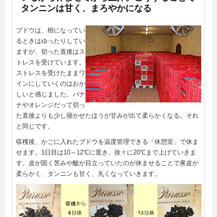
タンニンは甘く、まろやかになる
ブドウは、樹になってい
るときはゆったりしてい
ますが、切った直後はス
トレスを受けています。
ストレスを受けたままワ
インにしていくのはおか
しいと感じました。バナ
ナやオレンジだって切っ
た直後よりも少し寝かせたほうが甘みが出て柔らかくなる。それ
と同じです。
収穫後、かごに入れたブドウを温度管理できる「休憩室」で休ま
せます。1日目は10～12℃に置き、徐々に20℃まで上げていきま
す。皮が固く苦みや酸が目立っていたのが休ませることで果皮が
柔らかく、タンニンも甘く、丸くなっていきます。