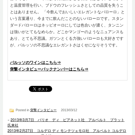
と温度管理を行い、ブドウのフレッシュさとしての品質を失うこ
とはありません。 「今飲んでおいしいエレガントなバローロ」と
いう言葉通り、今までに飲んだことのないバローロです。スタン
ダードバローロはネッビオーロにしては色合いが濃く、タンニン
は強いがとてもなめらか。どこかマンゴーのようなニュアンスも
あり、とても不思議。ガツンとくる力強いバローロも大好きです
が、パルッソの不思議なエレガントさはくせになりそうです。
パルッソのワインはこちら⇒
突撃インタビューバックナンバーはこちら⇒
Posted in
突撃インタビュー
2013/03/12
«
2013年3月7日 バリオ ディ ピアネット社 アルベルト ブラット
氏来社
2013年2月27日 コルデロ ディ モンテツェモロ社 アルベルト コルデロ