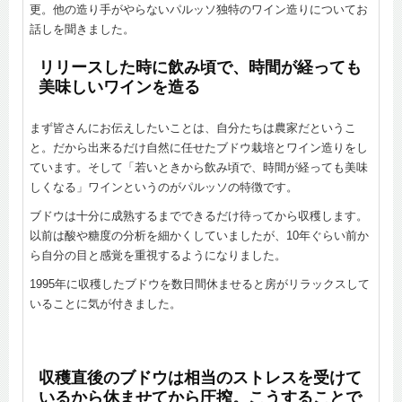
更。他の造り手がやらないパルッソ独特のワイン造りについてお
話しを聞きました。
リリースした時に飲み頃で、時間が経っても
美味しいワインを造る
まず皆さんにお伝えしたいことは、自分たちは農家だというこ
と。だから出来るだけ自然に任せたブドウ栽培とワイン造りをし
ています。そして「若いときから飲み頃で、時間が経っても美味
しくなる」ワインというのがパルッソの特徴です。
ブドウは十分に成熟するまでできるだけ待ってから収穫します。
以前は酸や糖度の分析を細かくしていましたが、10年ぐらい前か
ら自分の目と感覚を重視するようになりました。
1995年に収穫したブドウを数日間休ませると房がリラックスして
いることに気が付きました。
収穫直後のブドウは相当のストレスを受けて
いるから休ませてから圧搾。こうすることで