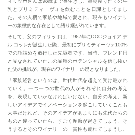
ィリッポさんは98歳まで長生きし、毎朝搾りたての牛
乳とプリミティーヴォを飲むことを日課としてまし
た。その人柄で家族や地域で愛され、現在もワイナリ
ーの象徴的な存在として語り継がれています。
そして、父のフィリッポは、1987年にDOCジョイア デ
ル コッレが誕生した際、最初にプリミティーヴォ100%
での瓶詰めを敢行した先駆者です。当時、ブレンド用
と見なされていたこの品種のポテンシャルを信じ抜い
た父の挑戦が、現在のワイナリーの礎となりました。
「家族経営というのは、世代世代を超えて受け継がれ
ていく。一つ一つの世代の人がそれぞれ自分の考え
を、表現していかなければいけない。自分の考え、新
しいアイデアでイノベーションを起こしていくことも
大事だけれど、そのアイデアがあまりにも先代たちの
ものと違っていたら、すごく摩擦が起きてしまう。そ
うするとそのワイナリーの一貫性も崩れてしまうし、