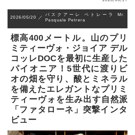
パスクアーレ ペトレーラ Mr.
2026/05/20
／
Pasquale Petrera
標高400メートル。山のプリ
ミティーヴォ・ジョイア デル
コッレDOCを最初に生産した
パイオニア！5世代に渡りビ
オの畑を守り、酸とミネラル
を備えたエレガントなプリミ
ティーヴォを生み出す自然派
「ファタローネ」突撃インタ
ビュー