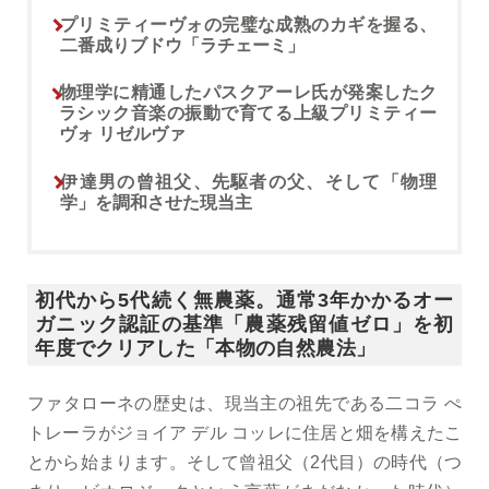
プリミティーヴォの完璧な成熟のカギを握る、
二番成りブドウ「ラチェーミ」
物理学に精通したパスクアーレ氏が発案したク
ラシック音楽の振動で育てる上級プリミティー
ヴォ リゼルヴァ
伊達男の曾祖父、先駆者の父、そして「物理
学」を調和させた現当主
初代から5代続く無農薬。通常3年かかるオー
ガニック認証の基準「農薬残留値ゼロ」を初
年度でクリアした「本物の自然農法」
ファタローネの歴史は、現当主の祖先である二コラ ぺ
トレーラがジョイア デル コッレに住居と畑を構えたこ
とから始まります。そして曾祖父（2代目）の時代（つ