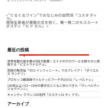
ネ
,
プリミティーヴォ
,
ラチェーミ
2026/06/17
«
“ぐるぐるワイン”でおなじみの自然派「コスタ ディ
ラ」
現地生産者が畏敬の念を抱く、唯一無二のモスカート
ダスティ「カ ド ガル」
»
最近の投稿
世界有数の苗木業4代目が創業！エトナのテロワールを鮮やかに表
現する「ピエトラドルチェ」
究極の無添加「ゼロ インフィニート」で大ブレイク！「ポイエル
エ サンドリ」
プロセッコ最高峰ヴァルドッビアーデネDOCG「レ ベルトレ」
100年以上バローロ村の食文化とともに歩んできた「ヴィベルティ
ジョヴァンニ」
キャンティ クラシコの名門「カステッロ ディ アマ」
アーカイブ