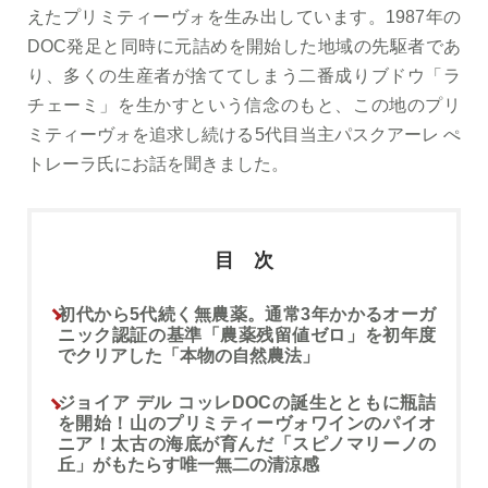
えたプリミティーヴォを生み出しています。1987年の
DOC発足と同時に元詰めを開始した地域の先駆者であ
り、多くの生産者が捨ててしまう二番成りブドウ「ラ
チェーミ」を生かすという信念のもと、この地のプリ
ミティーヴォを追求し続ける5代目当主パスクアーレ ぺ
トレーラ氏にお話を聞きました。
目 次
初代から5代続く無農薬。通常3年かかるオーガ
ニック認証の基準「農薬残留値ゼロ」を初年度
でクリアした「本物の自然農法」
ジョイア デル コッレDOCの誕生とともに瓶詰
を開始！山のプリミティーヴォワインのパイオ
ニア！太古の海底が育んだ「スピノマリーノの
丘」がもたらす唯一無二の清涼感