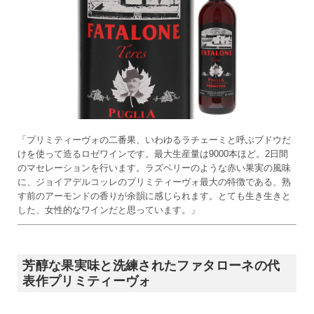
「プリミティーヴォの二番果、いわゆるラチェーミと呼ぶブドウだ
けを使って造るロゼワインです。最大生産量は9000本ほど。2日間
のマセレーションを行います。ラズベリーのような赤い果実の風味
に、ジョイアデルコッレのプリミティーヴォ最大の特徴である、熟
す前のアーモンドの香りが余韻に感じられます。とても生き生きと
した、女性的なワインだと思っています。」
芳醇な果実味と洗練されたファタローネの代
表作プリミティーヴォ