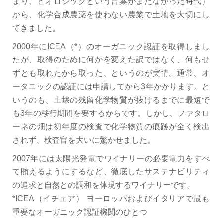
まり、ビオロジックという言葉がまだなかった時代）
から、化学合成農薬を使わない農業で土地を大切にし
てきました。
2000年にICEA（*）のオーガニック認証を取得しまし
たが、取得のために何かを変えた訳ではなく、何もせ
ずとも取れたから取った、というのが実情。通常、オ
ータニックの認証には申請してから3年かかります。と
いうのも、土壌の残留化学物質が抜けるまでに最短で
も3年の移行期間を要するからです。しかし、ファタロ
ーネの畑は初年度の検査で化学物質の痕跡が全く検出
されず、検査官を大いに驚かせました。
2007年には太陽光発電でワイナリーの必要電力をすべ
て賄えるようにするなど、徹底したサステナビリティ
の追求と自然との調和を体現するワイナリーです。
*ICEA（イチェア） ヨーロッパおよびイタリアで最も
重要なオーガニック認証機関のひとつ