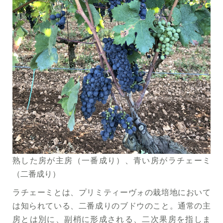
熟した房が主房（一番成り）、青い房がラチェーミ
（二番成り）
ラチェーミとは、プリミティーヴォの栽培地において
は知られている、二番成りのブドウのこと。通常の主
房とは別に、副梢に形成される、二次果房を指しま