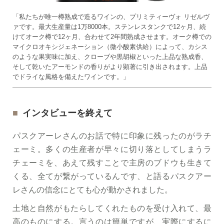
「私たちが唯一樽熟成で造るワインの、プリミティーヴォ リゼルヴ
ァです。最大生産量は1万8000本。ステンレスタンクで12ヶ月、続
けてオーク樽で12ヶ月、合わせて2年間熟成させます。オーク樽での
マイクロオキシジェネーション（微小酸素供給）によって、カシス
のような果実味に加え、クローブや黒胡椒といった上品な熟成香、
そして乾いたアーモンドの香りがより顕著に引き出されます。上品
でドライな風格を備えたワインです。」
インタビューを終えて
パスクアーレさんのお話で特に印象に残ったのがラチ
ェーミ。多くの生産者が早々に切り落としてしまうラ
チェーミを、あえて残すことで主房のブドウも生きて
くる、全てが繋がっているんです、と語るパスクアー
レさんの信念にとても心が動かされました。
土地と自然がもたらしてくれたものを受け入れて、最
高のものにする。言うのは簡単ですが、実際にするに