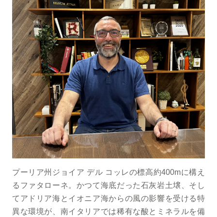
プーリア州ジョイア デル コッレの標高約400mに構え
るファタローネ。かつて海底だった石灰岩土壌、そし
てアドリア海とイオニア海からの風の影響を受ける特
異な環境が、南イタリアでは稀有な酸とミネラルを備