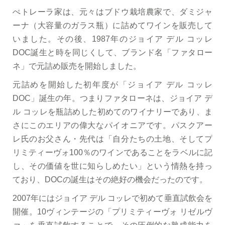
ぺトレーラ家は、元々はブドウ栽培農家で、ダミジャ
ーナ（大容量のガラス瓶）に詰めてワインを販売して
いました。その後、1987年のジョイア デル コッレ
DOC誕生と時を同じくして、ブランド名「ファタロー
ネ」で元詰め販売を開始しました。
元詰めを開始した初年度が「ジョイア デル コッレ
DOC」誕生の年。つまりファタローネは、ジョイア デ
ル コッレを瓶詰めした初めてのワイナリーであり、ま
さにこのエリアの偉大なパイオニアです。パスクアー
レ氏のお父さん・先代は「自分たちの土地、そしてプ
リミティーヴォ100％のワインであることをラベルに記
し、その価値を世に知らしめたい」という情熱を持っ
ており、DOCの誕生はその絶好の機会だったのです。
2007年にはジョイア デル コッレで初めて垂直試飲会を
開催。10ヴィンテージの「プリミティーヴォ リゼルヴ