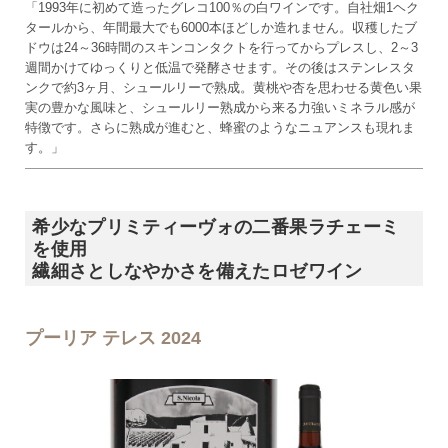
「1993年に初めて造ったグレコ100％の白ワインです。自社畑1ヘク
タールから、年間最大でも6000本ほどしか造れません。収穫したブ
ドウは24～36時間のスキンコンタクトを行ってからプレスし、2～3
週間かけてゆっくりと低温で発酵させます。その後はステンレスタ
ンクで約3ヶ月、シュールリーで熟成。黄桃や杏を思わせる黄色い果
実の豊かな風味と、シュールリー熟成から来る力強いミネラル感が
特徴です。さらに熟成が進むと、蜂蜜のようなニュアンスも現れま
す。」
希少なプリミティーヴォの二番果ラチェーミ
を使用
繊細さとしなやかさを備えたロゼワイン
プーリア テレス 2024