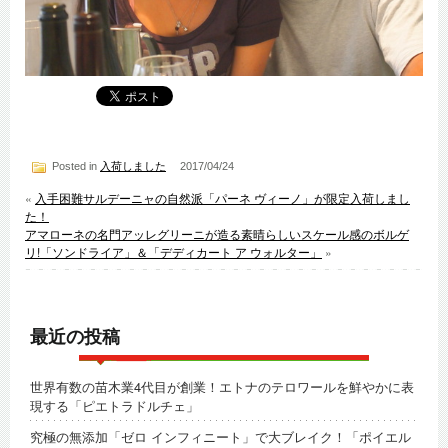
Posted in
入荷しました
2017/04/24
«
入手困難サルデーニャの自然派「パーネ ヴィーノ」が限定入荷しまし
た！
アマローネの名門アッレグリーニが造る素晴らしいスケール感のボルゲ
リ!「ソンドライア」＆「デディカート ア ウォルター」
»
最近の投稿
世界有数の苗木業4代目が創業！エトナのテロワールを鮮やかに表
現する「ピエトラドルチェ」
究極の無添加「ゼロ インフィニート」で大ブレイク！「ポイエル