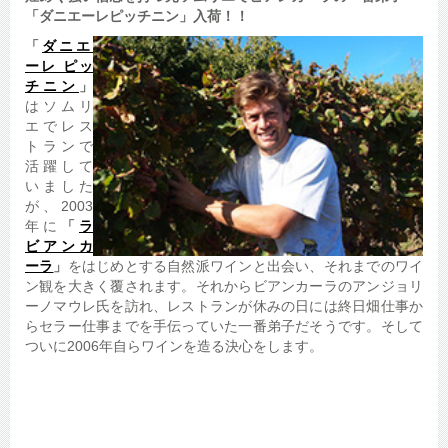
「ダニエーレピッチニン」
入荷！！
「
ダニエ
ーレ ピッ
チニン
」
はソムリ
エでレス
トランで
活躍して
いました
が、2003
年に
「
ラ
ビアンカ
ーラ
」
をはじめとする自然派ワインと出会い、それまでのワイ
ン観を大きく覆されます。それからビアンカーラのアンジョリ
ーノマウレ氏を訪れ、レストランが休みの日には終日畑仕事か
らセラー仕事までを手伝っていた一番弟子だそうです。そして
ついに2006年自らワインを造る決心をします。