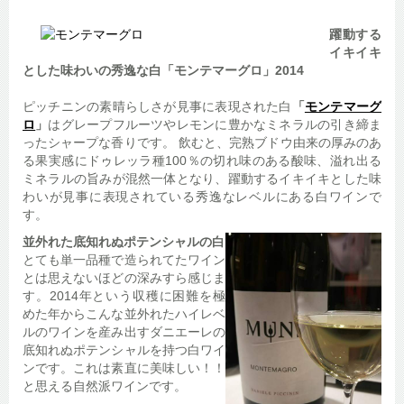
躍動する
イキイキ
とした味わいの秀逸な白「モンテマーグロ」2014
ピッチニンの素晴らしさが見事に表現された白
「
モンテマーグ
ロ
」
はグレープフルーツやレモンに豊かなミネラルの引き締ま
ったシャープな香りです。 飲むと、完熟ブドウ由来の厚みのあ
る果実感にドゥレッラ種100％の切れ味のある酸味、溢れ出る
ミネラルの旨みが混然一体となり、躍動するイキイキとした味
わいが見事に表現されている秀逸なレベルにある白ワインで
す。
並外れた底知れぬポテンシャルの白
とても単一品種で造られてたワイン
とは思えないほどの深みすら感じま
す。2014年という収穫に困難を極
めた年からこんな並外れたハイレベ
ルのワインを産み出すダニエーレの
底知れぬポテンシャルを持つ白ワイ
ンです。これは素直に美味しい！！
と思える自然派ワインです。