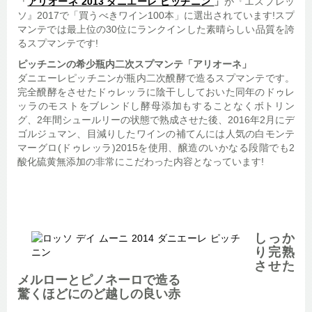
「
アリオーネ 2013 ダニエーレ ピッチニン
」
が『エスプレッ
ソ』2017で「買うべきワイン100本」に選出されています!スプ
マンテでは最上位の30位にランクインした素晴らしい品質を誇
るスプマンテです!
ピッチニンの希少瓶内二次スプマンテ「アリオーネ」
ダニエーレピッチニンが瓶内二次醗酵で造るスプマンテです。
完全醗酵をさせたドゥレッラに陰干ししておいた同年のドゥレ
ッラのモストをブレンドし酵母添加もすることなくボトリン
グ、2年間シュールリーの状態で熟成させた後、2016年2月にデ
ゴルジュマン、目減りしたワインの補てんには人気の白モンテ
マーグロ(ドゥレッラ)2015を使用、醸造のいかなる段階でも2
酸化硫黄無添加の非常にこだわった内容となっています!
しっか
り完熟
させた
メルローとピノネーロで造る
驚くほどにのど越しの良い赤