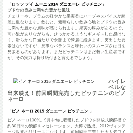
「
ロッソ デイ ムーニ 2014 ダニエーレ ピッチニン
」
ブドウの旨みに満ちた豊かな風味
チェリーや、プラムの軽やかな果実香にハーブやスパイスが綺
麗に重なります。飲むと、素晴らしい飲み心地とブドウの旨み
に満ちた豊かな風味が感じられます。果実の厚みがあるので、
高い酸がありながらも、ひっかかるようなギスギスした感はな
く、滑らかな口当たりで余韻まで綺麗に続きます。突出した要
素はないですが、見事なバランスと味わいのスムーズさは目を
見張るものがあります。まだピッチニンはまだ若い生産者です
が、その実力は折り紙付きと言えるでしょう。
ハイレ
ベルな
出来映え！前回瞬間完売したピッチニンのピノ
ネーロ
「
ピノ ネーロ 2015 ダニエーレ ピッチニン
」
ピノ ネーロ100%。9月中旬に収穫したブドウを開放式醗酵槽で
約30日間の醗酵＆マセレーション、大樽で熟成。2012ヴィンテ
ージ以来のリリースになります。前回瞬間完売した大人気ワイ