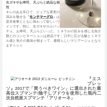
生ガキやお寿司、天ぷらと絶品な相
性
キレのある辛口で、ピュアな果実の
深みを魅せる
「
モンテマーグロ
」
は
是非食事とともに味わって欲しいワ
インです。特に、生ガキやカルパッ
チョ、お寿司、天ぷらといった、ミネラルの旨みを感じる魚介
類とのコンビネーションは絶品です。口中に広がる酸とミネラ
ル感と魚介の風味が相まって、素晴らしいマリアージュとなり
ます☆☆☆
『エス
プレッ
ソ』2017で「買うべきワイン」に選出された最
高位スプマンテ!陰干しブドウを使用した瓶内二
次自然派スプマンテ「アリオーネ」