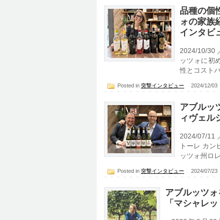
品種の個
ォの家族
インタビ
2024/10/3
ッツォに初
性とコストパ
Posted in
突撃インタビュー
2024/12/0
アブルッ
ィヴェル
2024/07/1
トーレ カンピオ
ッツォ州ロレ
Posted in
突撃インタビュー
2024/07/2
アブルッツォ
「マシャレッ