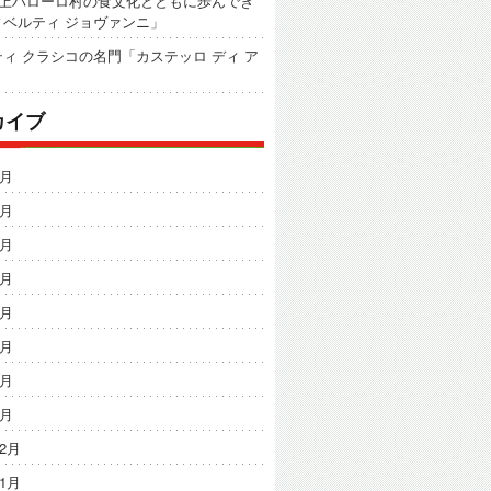
以上バローロ村の食文化とともに歩んでき
ィベルティ ジョヴァンニ」
ィ クラシコの名門「カステッロ ディ ア
カイブ
8月
7月
6月
5月
4月
3月
2月
1月
12月
11月