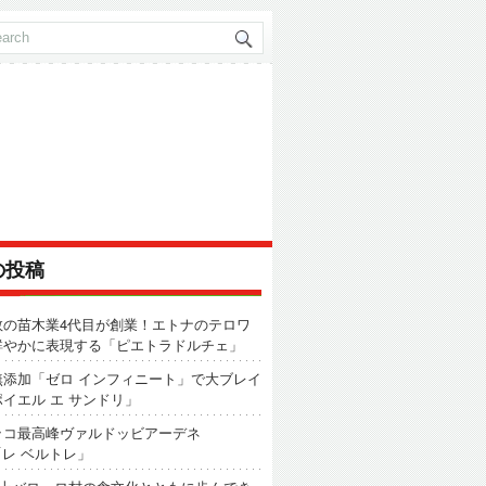
の投稿
数の苗木業4代目が創業！エトナのテロワ
鮮やかに表現する「ピエトラドルチェ」
無添加「ゼロ インフィニート」で大ブレイ
イエル エ サンドリ」
ッコ最高峰ヴァルドッビアーデネ
「レ ベルトレ」