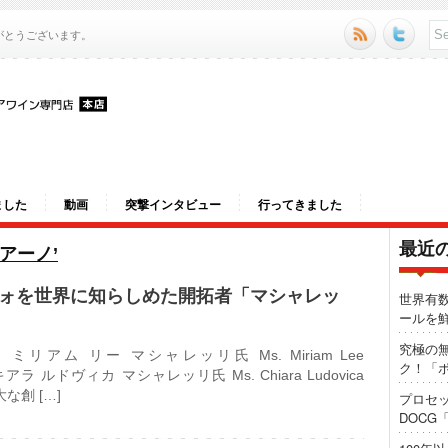
がとうございます。
ました
動画
突撃インタビュー
行ってきました
最近
チアーノ’
ォを世界に知らしめた開拓者「マシャレッ
世界有
ールを
究極の
13 ／ ミリアム リー マシャレッリ氏 Ms. Miriam Lee
ク！「ポ
li、キアラ ルドヴィカ マシャレッリ氏 Ms. Chiara Ludovica
偉大な創 […]
プロセ
DOCG
3