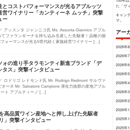
100年
た「ヴ
性とコストパフォーマンスが光るアブルッツ
経営ワイナリー「カンティーネ ムッチ」突撃
キャンテ
ュー
マ」
0 ／ アッスンタ ジャンニコ氏 Ms. Assunta Giannico アブル
アー
めてファランギーナを持ち込み生産した先駆者！品種の個
フォーマンスが光る5世代続く家族経営ワイナリー […]
2026年
3
2026年
ツォの造り手タラモンティ新進ブランド「デ
2026年
シタス」突撃インタビュー
2026年
1 ／ ロドリゴ レドモンド氏 Mr. Rodrigo Redmont サルヴァ
2026年
ーネ Mr. Salvatore Campione 潜在力抜群の産地アブル
2026年
ート アプルティーノ […]
2026年
3
2026年
を高品質ワイン産地へと押し上げた先駆者
2025年
リ」突撃インタビュー
2025年