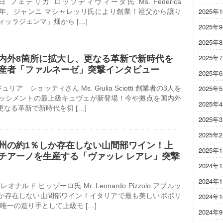
日 フェデリカ ロッソディヴィータ氏 Ms. Federica
2025年
ta 1981年、ジャンニ マシャレッリ氏により創業！祖父から譲り
ィッラジェンマ」畑から […]
2025年
4
2025年
2025年
内外8箇所に拡大し、更なる革新で新時代を
産者「ファルネーゼ」突撃インタビュー
2025年
2025年
ュリア ショッティさん Ms. Giulia Sciotti 創業者の3人を
パッシメントの最上級キュヴェが新登場！今や拠点を国内外
2025年
なる革新で新時代を切 […]
2025年
9
2025年
州の約1％しか存在しない山間部ワイン！上
2025年
チアーノを生産する「ヴァッレ レアレ」突撃
2024年
2024年
レオナルド ピッゾーロ氏 Mr. Leonardo Pizzolo アブルッ
か存在しない山間部ワイン！イタリアで最も美しいポポリ
2024年
唯一の造り手として上級モ […]
2024年
9