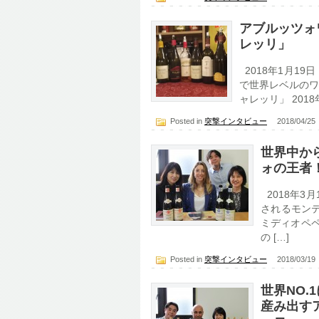
アブルッツォ
レッリ」
2018年1月19
で世界レベルのワ
ャレッリ」 2018
Posted in
突撃インタビュー
2018/04/2
世界中か
ォの王者
2018年3
されるモン
ミディオペペ
の […]
Posted in
突撃インタビュー
2018/03/1
世界NO.
産み出す