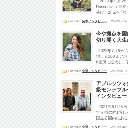
2022年9月29
Rossodivi
受けた2haの「ヴ
Posted in
突撃インタビュー
2022/10/1
今や拠点を国
切り開く大生
2022年7月8日 ジ
讃える100％ア
8箇所に拡大し、更
Posted in
突撃インタビュー
2022/07/1
アブルッツォ
級モンテプル
インタビュー
2021年8月25日 
ツォ州の約1％し
国立公園内にある
Posted in
突撃インタビュー
2021/09/0