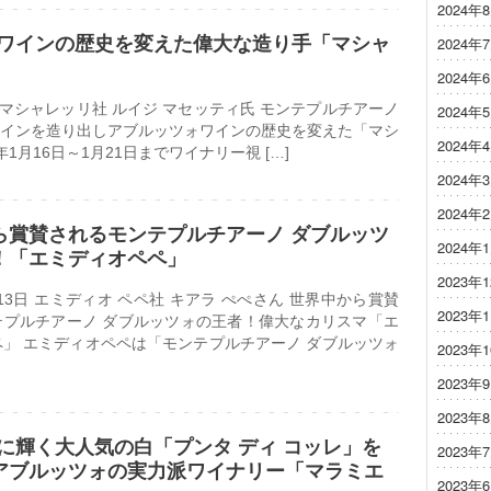
2024年
ワインの歴史を変えた偉大な造り手「マシャ
2024年
2024年
日 マシャレッリ社 ルイジ マセッティ氏 モンテプルチアーノ
2024年
インを造り出しアブルッツォワインの歴史を変えた「マシ
2024年
年1月16日～1月21日までワイナリー視 […]
2024年
5
2024年
ら賞賛されるモンテプルチアーノ ダブルッツ
2024年
！「エミディオペペ」
2023年
月13日 エミディオ ペペ社 キアラ ぺぺさん 世界中から賞賛
2023年
テプルチアーノ ダブルッツォの王者！偉大なカリスマ「エ
」 エミディオペペは「モンテプルチアーノ ダブルッツォ
2023年
2023年
9
2023年
1に輝く大人気の白「プンタ ディ コッレ」を
2023年
アブルッツォの実力派ワイナリー「マラミエ
2023年