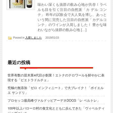
味わい深くも抜群の飲み心地が共存！ラベ
ルも目を引く注目の自然派「カ デル コン
テ」 昨年の試飲会で大人気を博し、あっと
いう間に完売した注目の自然派「カデルコ
ンテ」のワインが入荷しました！ 豊かな味
わいながら抜群の飲み心地 […]
Posted in
入荷しました
2019/01/15
最近の投稿
世界有数の苗木業4代目が創業！エトナのテロワールを鮮やかに表
現する「ピエトラドルチェ」
究極の無添加「ゼロ インフィニート」で大ブレイク！「ポイエル
エ サンドリ」
プロセッコ最高峰ヴァルドッビアーデネDOCG「レ ベルトレ」
100年以上バローロ村の食文化とともに歩んできた「ヴィベルティ
ジョヴァンニ」