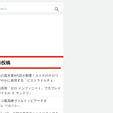
の投稿
数の苗木業4代目が創業！エトナのテロワ
鮮やかに表現する「ピエトラドルチェ」
無添加「ゼロ インフィニート」で大ブレイ
イエル エ サンドリ」
ッコ最高峰ヴァルドッビアーデネ
「レ ベルトレ」