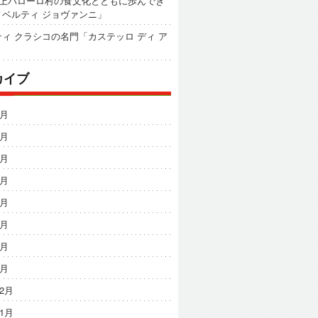
以上バローロ村の食文化とともに歩んでき
ィベルティ ジョヴァンニ」
ィ クラシコの名門「カステッロ ディ ア
カイブ
8月
7月
6月
5月
4月
3月
2月
1月
12月
11月