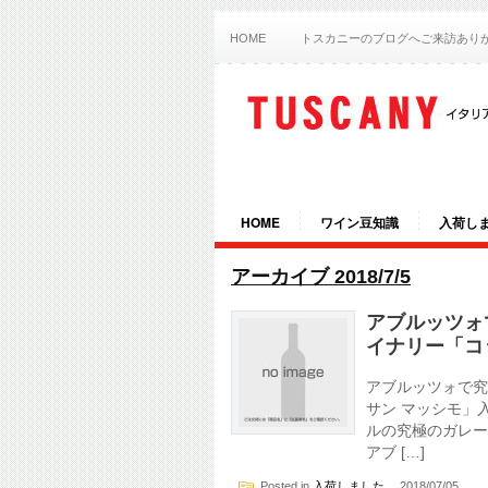
HOME
トスカニーのブログへご来訪あり
HOME
ワイン豆知識
入荷し
アーカイブ 2018/7/5
アブルッツォ
イナリー「コ
アブルッツォで究
サン マッシモ」
ルの究極のガレー
アブ […]
Posted in
入荷しました
2018/07/05