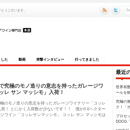
がとうございます。
ました
動画
突撃インタビュー
行ってきました
最近
で究極のモノ造りの意志を持ったガレージワ
世界有
ッレ サン マッシモ」入荷！
ールを
究極の
極のモノ造りの意志を持ったガレージワイナリー「コッレ
ク！「ポ
入荷！ とにかく入荷数が少ないです！！ 僅か0.6ヘクター
ジワイン「コッレサンマッシモ」 コッレ サン マッシモは
プロセ
DOCG