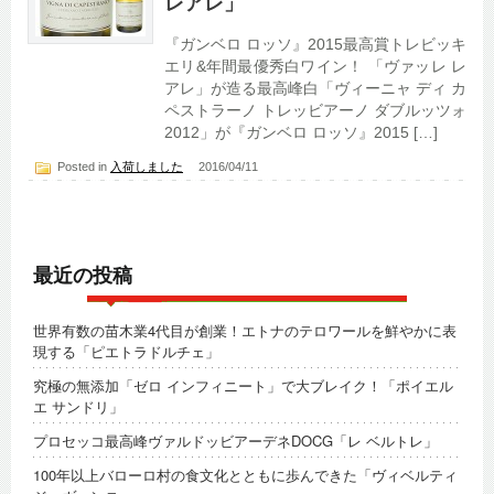
レアレ」
『ガンベロ ロッソ』2015最高賞トレビッキ
エリ&年間最優秀白ワイン！ 「ヴァッレ レ
アレ」が造る最高峰白「ヴィーニャ ディ カ
ペストラーノ トレッビアーノ ダブルッツォ
2012」が『ガンベロ ロッソ』2015 […]
Posted in
入荷しました
2016/04/11
最近の投稿
世界有数の苗木業4代目が創業！エトナのテロワールを鮮やかに表
現する「ピエトラドルチェ」
究極の無添加「ゼロ インフィニート」で大ブレイク！「ポイエル
エ サンドリ」
プロセッコ最高峰ヴァルドッビアーデネDOCG「レ ベルトレ」
100年以上バローロ村の食文化とともに歩んできた「ヴィベルティ