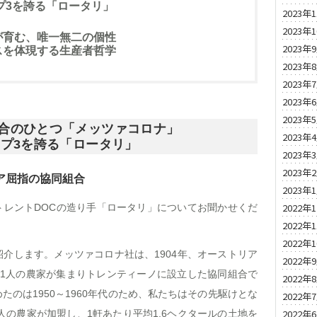
プ3を誇る「ロータリ」
2023年
2023年
が育む、唯一無二の個性
2023年
スを体現する生産者哲学
2023年
2023年
2023年
2023年
合のひとつ「メッツァコロナ」
2023年
ップ3を誇る「ロータリ」
2023年
2023年
リア屈指の協同組合
2023年
2022年
トレントDOCの造り手「ロータリ」についてお聞かせくだ
2022年
2022年
介します。メッツァコロナ社は、1904年、オーストリア
2022年
11人の農家が集まりトレンティーノに設立した協同組合で
2022年
のは1950～1960年代のため、私たちはその先駆けとな
2022年
2022年
人の農家が加盟し、1軒あたり平均1.6ヘクタールの土地を