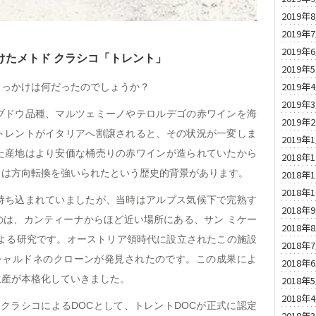
2019年
2019年
2019年
けたメトド クラシコ「トレント」
2019年
2019年
きっかけは何だったのでしょうか？
2019年
ブドウ品種、マルツェミーノやテロルデゴの赤ワインを海
2019年
トレントがイタリアへ割譲されると、その状況が一変しま
2019年
た産地はより安価な桶売りの赤ワインが造られていたから
2018年
トは方向転換を強いられたという歴史的背景があります。
2018年
2018年
持ち込まれていましたが、当時はアルプス気候下で完熟す
2018年
のは、カンティーナからほど近い場所にある、サン ミケー
2018年
による研究です。オーストリア領時代に設立されたこの施設
2018年
シャルドネのクローンが発見されたのです。この成果によ
2018年
生産が本格化していきました。
2018年
2018年
 クラシコによるDOCとして、トレントDOCが正式に認定
2018年