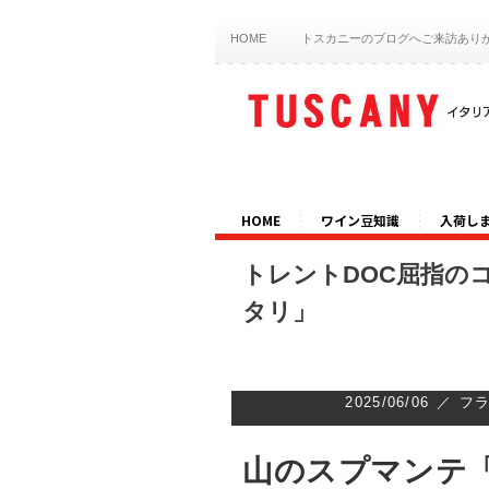
HOME
トスカニーのブログへご来訪あり
HOME
ワイン豆知識
入荷し
トレントDOC屈指の
タリ」
2025/06/06
／
フラ
山のスプマンテ「