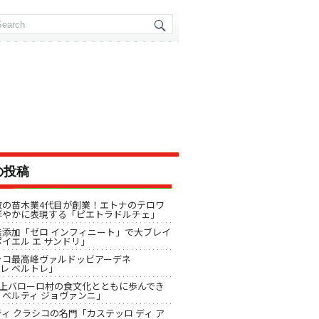
の投稿
数の苗木業4代目が創業！エトナのテロワ
鮮やかに表現する「ピエトラドルチェ」
無添加「ゼロ インフィニート」で大ブレイ
イエル エ サンドリ」
ッコ最高峰ヴァルドッビアーデネ
「レ ベルトレ」
以上バローロ村の食文化とともに歩んでき
ィベルティ ジョヴァンニ」
ィ クラシコの名門「カステッロ ディ ア