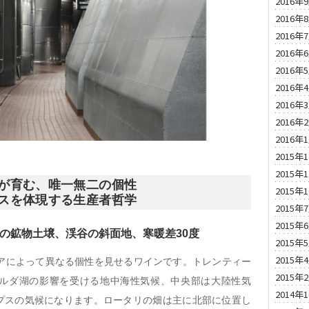
2016年
2016年
2016年
2016年
2016年
2016年
2016年
2016年
2016年
2015年
2015年
が育む、唯一無二の個性
2015年
スを体現する生産者哲学
2015年
2015年
来の鉱物土壌、渓谷の斜面地、寒暖差30度
2015年
2015年
リアによって異なる個性を見せるワインです。トレンティー
2015年
ルダ湖の影響を受ける地中海性気候、中央部は大陸性気
2014年
プスの気候になります。ロータリの畑は主に北部に位置し