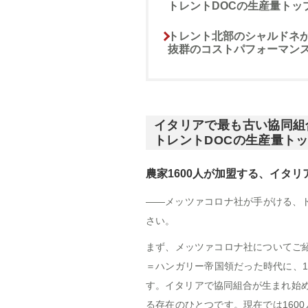
トレントDOCの生産量トッ
トレント北部のシャルドネ
抜群のコストパフォーマン
イタリアで最も古い協同組
トレントDOCの生産量ト
農家1600人が加盟する、イタ
――メッツァコロナ社が手がける、
さい。
まず、メッツァコロナ社についてご紹
＝ハンガリー帝国領だった時代に、
す。イタリアで協同組合が生まれ始めた
る存在のひとつです。現在では1600