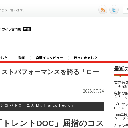
がとうございます。
ました
動画
突撃インタビュー
行ってきました
最近
コストパフォーマンスを誇る「ロー
世界有
ールを
2025/07/24
究極の
ク！「ポ
プロセ
ンコ ペドローニ氏 Mr. Franco Pedroni
DOCG
100年
た「ヴ
トレントDOC」屈指のコス
キャンテ