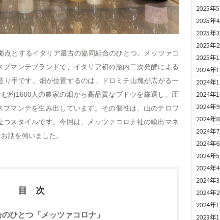
2025年
2025年
2025年
2025年
を拠点とするイタリア最古の協同組合のひとつ、メッツァコ
2025年
スプマンテブランドで、イタリア初の瓶内二次発酵による
2024年
の造り手です。畑が位置するのは、ドロミテ山塊が広がる一
2024年
2024年
含む約1600人の農家の畑から高品質なブドウを厳選し、圧
2024年
スプマンテを生み出しています。その個性は、山のテロワ
2024年
立つスタイルです。今回は、メッツァコロナ社の輸出マネ
2024年
にお話を伺いました。
2024年
2024年
2024年
2024年
目 次
2024年
2024年
合のひとつ「メッツァコロナ」
2023年