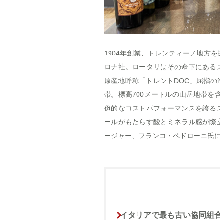
1904年創業、トレンティーノ地方
ロナ社。ロータリはその傘下にある
原産地呼称「トレントDOC」屈指
帯。標高700メートルの山岳地帯を
倒的なコストパフォーマンスを誇る
ールがもたらす酸とミネラル感が際
ージャー、フランコ・ペドローニ氏
イタリアで最も古い協同組