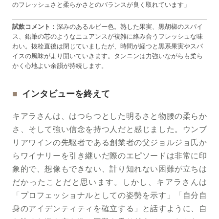
のフレッシュさと柔らかさとのバランスが良く取れています」
試飲コメント：
深みのあるルビー色。熟した果実、黒胡椒のスパイ
ス、鉛筆の芯のようなニュアンスが複雑に絡み合うフレッシュな味
わい。抜栓直後は閉じていましたが、時間が経つと黒系果実やスパ
イスの風味がより開いていきます。タンニンは力強いながらも柔ら
かく心地よい余韻が持続します。
インタビューを終えて
キアラさんは、はつらつとした明るさと物腰の柔らか
さ、そして強い信念を持つ人だと感じました。ウンブ
リアワインの先駆者である創業者の父ジョルジョ氏か
らワイナリーを引き継いだ際のエピソードは非常に印
象的で、想像もできない、計り知れない困難が立ちは
だかったことだと思います。しかし、キアラさんは
「プロフェッショナルとしての姿勢を示す」「自分自
身のアイデンティティを確立する」と話すように、自