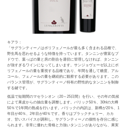
キアラ：
「サグランティーノはポリフェノールが最も多く含まれる品種で、
野生馬を思わせるような特徴を持っています。タンニンが豊富なブ
ドウで、葉っぱの量と房の割合を適切に管理しなければ、タンニン
が強すぎるワインになってしまいます。サンジョヴェーゼ以上にポ
リフェノールの量を重視する品種であり、年間を通して糖度、アル
コール、フェノールの量を継続的に観察する必要があります。この
バランス管理が、サグランティーノ特有の野性的なタンニンを制御
する鍵です。
低温で短期間のマセラシオン（20～25日間）を行い、その年の気候
によて果皮からの抽出量を調整します。バリック50％、30hlの大樽
50％で1年間の熟成を行います。バリックの内訳は、新樽が20％、1
年目が40％、2年目が40％です。香りはブラックチェリー、カカ
オ、甘いスパイスが調和し、サグランティーノの個性を存分に感じ
られます。非常に優れた骨格と力強いタンニンがありながら、果実