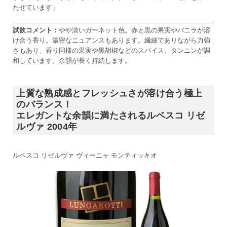
たせています」
試飲コメント：
やや淡いガーネット色。赤と黒の果実やバニラが溶
け合う香り。濃密なニュアンスもあります。繊細でありながら力強
さもあり、香り同様の果実や黒胡椒などのスパイス、タンニンが調
和しています。余韻が長く持続します。
上質な熟成感とフレッシュさが溶け合う極上
のバランス！
エレガントな余韻に満たされるルベスコ リゼ
ルヴァ 2004年
ルベスコ リゼルヴァ ヴィーニャ モンティッキオ