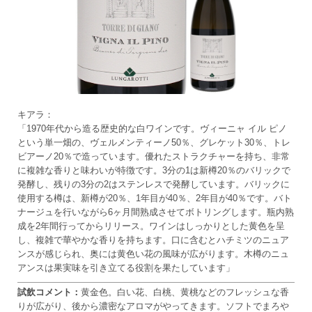
キアラ：
「1970年代から造る歴史的な白ワインです。ヴィーニャ イル ピノ
という単一畑の、ヴェルメンティーノ50％、グレケット30％、トレ
ビアーノ20％で造っています。優れたストラクチャーを持ち、非常
に複雑な香りと味わいが特徴です。3分の1は新樽20％のバリックで
発酵し、残りの3分の2はステンレスで発酵しています。バリックに
使用する樽は、新樽が20％、1年目が40％、2年目が40％です。バト
ナージュを行いながら6ヶ月間熟成させてボトリングします。瓶内熟
成を2年間行ってからリリース。ワインはしっかりとした黄色を呈
し、複雑で華やかな香りを持ちます。口に含むとハチミツのニュア
ンスが感じられ、奥には黄色い花の風味が広がります。木樽のニュ
アンスは果実味を引き立てる役割を果たしています」
試飲コメント：
黄金色。白い花、白桃、黄桃などのフレッシュな香
りが広がり、後から濃密なアロマがやってきます。ソフトでまろや