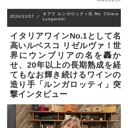
キアラ ルンガロッティ氏 Ms. Chiara
2024/11/07
／
Lungarotti
イタリアワインNo.1として名
高いルベスコ リゼルヴァ！世
界にウンブリアの名を轟か
せ、20年以上の長期熟成を経
てもなお輝き続けるワインの
造り手「ルンガロッティ」突
撃インタビュー