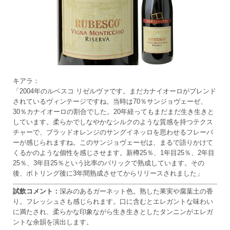
キアラ：
「2004年のルベスコ リゼルヴァです。まだカナイオーロがブレンド
されているヴィンテージですね。当時は70％サンジョヴェーゼ、
30％カナイオーロの割合でした。20年経ってもまだまだ生き生きと
しています。柔らかでしなやかなシルクのような質感を持つテクス
チャーで、ブラッドオレンジのサングイネッロを思わせるフレーバ
ーが感じられますね。このサンジョヴェーゼは、まるで語りかけて
くるかのような個性を感じさせます。新樽25％、1年目25％、2年目
25％、3年目25％という比率のバリックで熟成しています。その
後、ボトリング後に3年間熟成させてからリリースされました」
試飲コメント：
深みのあるガーネット色。熟した果実や腐葉土の香
り。フレッシュさも感じられます。口に含むとエレガントな味わい
に満たされ、柔らかな印象ながら生き生きとしたタンニンがエレガ
ントな余韻を演出します。