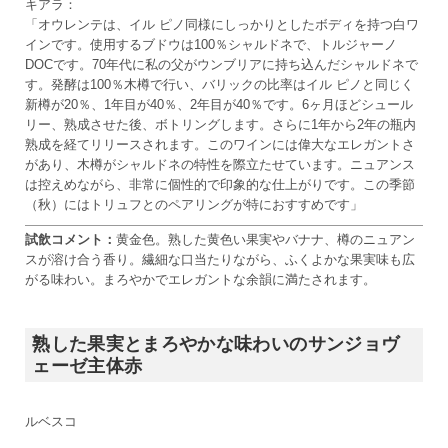
キアラ：
「オウレンテは、イル ピノ同様にしっかりとしたボディを持つ白ワ
インです。使用するブドウは100％シャルドネで、トルジャーノ
DOCです。70年代に私の父がウンブリアに持ち込んだシャルドネで
す。発酵は100％木樽で行い、バリックの比率はイル ピノと同じく
新樽が20％、1年目が40％、2年目が40％です。6ヶ月ほどシュール
リー、熟成させた後、ボトリングします。さらに1年から2年の瓶内
熟成を経てリリースされます。このワインには偉大なエレガントさ
があり、木樽がシャルドネの特性を際立たせています。ニュアンス
は控えめながら、非常に個性的で印象的な仕上がりです。この季節
（秋）にはトリュフとのペアリングが特におすすめです」
試飲コメント：
黄金色。熟した黄色い果実やバナナ、樽のニュアン
スが溶け合う香り。繊細な口当たりながら、ふくよかな果実味も広
がる味わい。まろやかでエレガントな余韻に満たされます。
熟した果実とまろやかな味わいのサンジョヴ
ェーゼ主体赤
ルベスコ