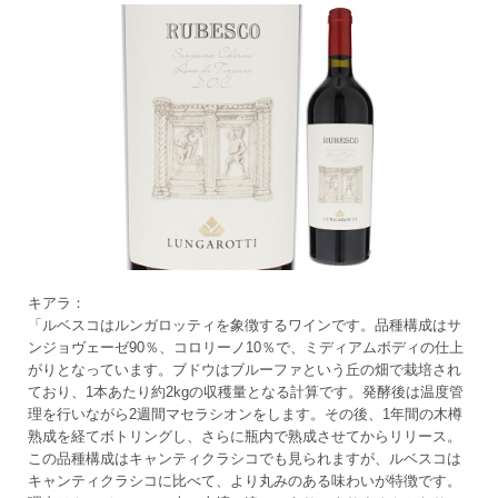
キアラ：
「ルベスコはルンガロッティを象徴するワインです。品種構成はサ
ンジョヴェーゼ90％、コロリーノ10％で、ミディアムボディの仕上
がりとなっています。ブドウはブルーファという丘の畑で栽培され
ており、1本あたり約2kgの収穫量となる計算です。発酵後は温度管
理を行いながら2週間マセラシオンをします。その後、1年間の木樽
熟成を経てボトリングし、さらに瓶内で熟成させてからリリース。
この品種構成はキャンティクラシコでも見られますが、ルベスコは
キャンティクラシコに比べて、より丸みのある味わいが特徴です。