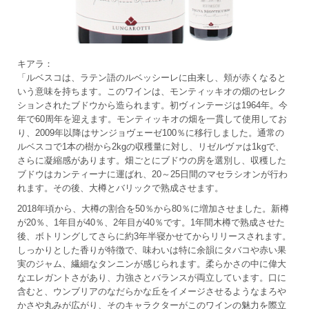
キアラ：
「ルベスコは、ラテン語のルベッシーレに由来し、頬が赤くなると
いう意味を持ちます。このワインは、モンティッキオの畑のセレク
ションされたブドウから造られます。初ヴィンテージは1964年。今
年で60周年を迎えます。モンティッキオの畑を一貫して使用してお
り、2009年以降はサンジョヴェーゼ100％に移行しました。通常の
ルベスコで1本の樹から2kgの収穫量に対し、リゼルヴァは1kgで、
さらに凝縮感があります。畑ごとにブドウの房を選別し、収穫した
ブドウはカンティーナに運ばれ、20～25日間のマセラシオンが行わ
れます。その後、大樽とバリックで熟成させます。
2018年頃から、大樽の割合を50％から80％に増加させました。新樽
が20％、1年目が40％、2年目が40％です。1年間木樽で熟成させた
後、ボトリングしてさらに約3年半寝かせてからリリースされます。
しっかりとした香りが特徴で、味わいは特に余韻にタバコや赤い果
実のジャム、繊細なタンニンが感じられます。柔らかさの中に偉大
なエレガントさがあり、力強さとバランスが両立しています。口に
含むと、ウンブリアのなだらかな丘をイメージさせるようなまろや
かさや丸みが広がり、そのキャラクターがこのワインの魅力を際立