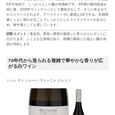
8月中旬頃で、しっかりとした酸が特徴的です。4年間の瓶内熟成を
経た後、2018年ヴィンテージとして澱抜きをして、さらに休ませて
からリリースされます。アペリティーボに最適な1本ですね。長期間
澱とともに寝かせることでしっかりとしたストラクチャーがあるた
め、食中酒としても適しています」
試飲コメント：
黄金色。黄色い果実の凝縮した香りがエレガントに
広がります。ふくよかな骨格があり、柑橘の風味と心地よい酸の余
韻が持続します。
70年代から造られる複雑で華やかな香りが広
がる白ワイン
トッレ ディ ジャーノ ヴィーニャ イル ピノ