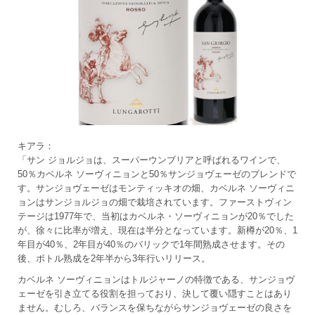
キアラ：
「サン ジョルジョは、スーパーウンブリアと呼ばれるワインで、
50％カベルネ ソーヴィニョンと50％サンジョヴェーゼのブレンドで
す。サンジョヴェーゼはモンティッキオの畑、カベルネ ソーヴィニ
ョンはサンジョルジョの畑で栽培されています。ファーストヴィン
テージは1977年で、当初はカベルネ・ソーヴィニョンが20％でした
が、徐々に比率が増え、現在は半分となっています。新樽が20％、1
年目が40％、2年目が40％のバリックで1年間熟成させます。その
後、ボトル熟成を2年半から3年行いリリース。
カベルネ ソーヴィニョンはトルジャーノの特徴である、サンジョヴ
ェーゼを引き立てる役割を担っており、決して覆い隠すことはあり
ません。むしろ、バランスを保ちながらサンジョヴェーゼの良さを