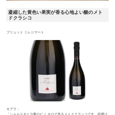
凝縮した黄色い果実が香る心地よい酸のメト
ドクラシコ
ブリュット ミレジマート
キアラ：
「シャルドネと少量のピノ ネロで造るメトドクラシコです。収穫は