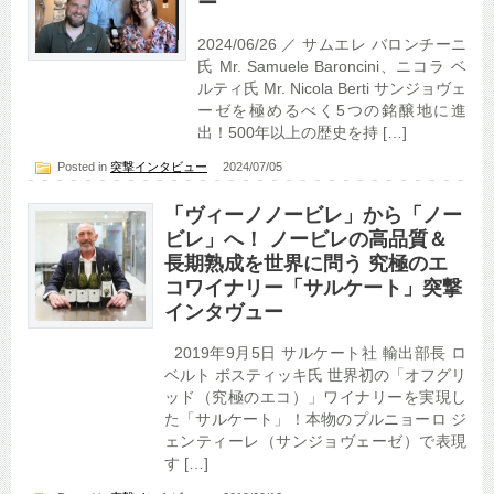
ー
2024/06/26 ／ サムエレ バロンチーニ
氏 Mr. Samuele Baroncini、ニコラ ベ
ルティ氏 Mr. Nicola Berti サンジョヴェ
ーゼを極めるべく5つの銘醸地に進
出！500年以上の歴史を持 […]
Posted in
突撃インタビュー
2024/07/05
「ヴィーノノービレ」から「ノー
ビレ」へ！ ノービレの高品質＆
長期熟成を世界に問う 究極のエ
コワイナリー「サルケート」突撃
インタヴュー
2019年9月5日 サルケート社 輸出部長 ロ
ベルト ボスティッキ氏 世界初の「オフグリ
ッド（究極のエコ）」ワイナリーを実現し
た「サルケート」！本物のプルニョーロ ジ
ェンティーレ（サンジョヴェーゼ）で表現
す […]