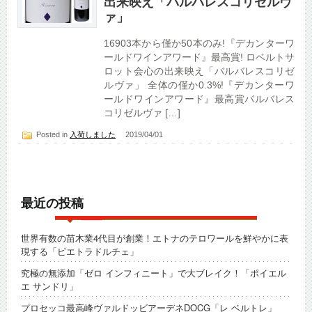
出来映え「バルバレスコリゼルヴ
ァ」
16903本から僅か50本のみ!『デカンターワ
ールドワインアワード』最高賞! ロベルトサ
ロット会心の出来映え「バルバレスコリゼ
ルヴァ」 全体の僅か0.3%!『デカンターワ
ールドワインアワード』最高賞バルバレス
コリゼルヴァ […]
Posted in
入荷しました
2019/04/01
最近の投稿
世界有数の苗木業4代目が創業！エトナのテロワールを鮮やかに表
現する「ピエトラドルチェ」
究極の無添加「ゼロ インフィニート」で大ブレイク！「ポイエル
エ サンドリ」
プロセッコ最高峰ヴァルドッビアーデネDOCG「レ ベルトレ」