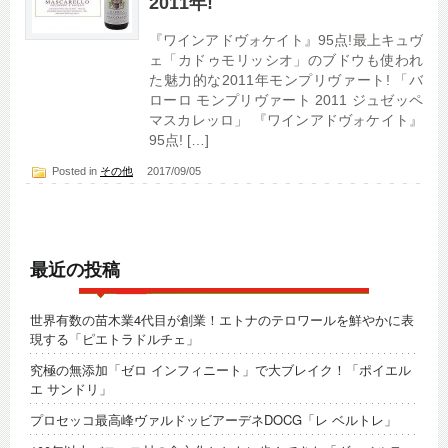
2011年!
『ワインアドヴォケイト』95点!最上キュヴ
ェ「カドゥモリッシオ」のブドウも使われ
た魅力的な2011年モンプリヴァート! 「バ
ローロ モンプリヴァート 2011 ジュゼッペ
マスカレッロ」 『ワインアドヴォケイト』
95点! […]
Posted in
その他
2017/09/05
最近の投稿
世界有数の苗木業4代目が創業！エトナのテロワールを鮮やかに表
現する「ピエトラドルチェ」
究極の無添加「ゼロ インフィニート」で大ブレイク！「ポイエル
エ サンドリ」
プロセッコ最高峰ヴァルドッビアーデネDOCG「レ ベルトレ」