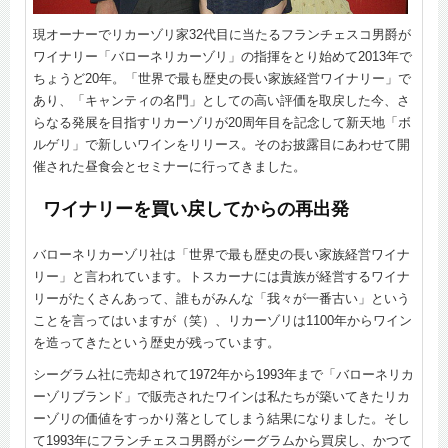
現オーナーでリカーゾリ家32代目に当たるフランチェスコ男爵が
ワイナリー「バローネリカーゾリ」の指揮をとり始めて2013年で
ちょうど20年。「世界で最も歴史の長い家族経営ワイナリー」で
あり、「キャンティの名門」としての高い評価を取戻した今、さ
らなる発展を目指すリカーゾリが20周年目を記念して新天地「ボ
ルゲリ」で新しいワインをリリース。そのお披露目にあわせて開
催された昼食会とセミナーに行ってきました。
ワイナリーを買い戻してからの再出発
バローネリカーゾリ社は「世界で最も歴史の長い家族経営ワイナ
リー」と言われています。トスカーナには貴族が経営するワイナ
リーがたくさんあって、誰もがみんな「我々が一番古い」という
ことを言ってはいますが（笑）、リカーゾリは1100年からワイン
を造ってきたという歴史が残っています。
シーグラム社に売却されて1972年から1993年まで「バローネリカ
ーゾリブランド」で販売されたワインは私たちが築いてきたリカ
ーゾリの価値をすっかり落としてしまう結果になりました。そし
て1993年にフランチェスコ男爵がシーグラムから買戻し、かつて