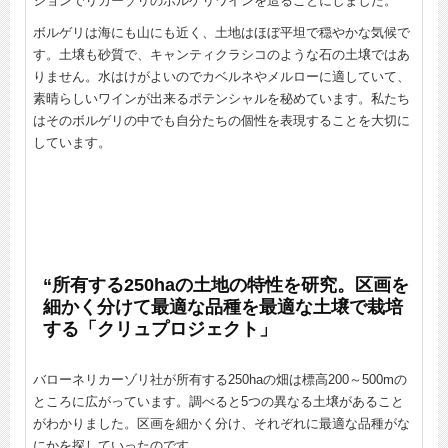
ションでリカーゾリのボルゲリワインを造ることにしました。
ボルゲリは海にも山にも近く、土地はほぼ平坦で穏やかな気候で
す。土壌も砂質で、キャンティクラシコのような石の土壌ではあ
りません。水はけがよいのでカベルネやメルローに適していて、
素晴らしいワインが出来るポテンシャルを秘めています。私たち
はそのボルゲリの中でも自分たちの個性を表現することを大切に
しています。
“所有する250haの土地の特性を研究。区画を
細かく分けて最適な品種を最適な土壌で栽培
する「クリュプロジェクト」
バローネリカーゾリ社が所有する250haの畑は標高200～500mの
ところに広がっています。調べると5つの異なる土壌があること
がわかりました。区画を細かく分け、それぞれに最適な品種がな
にかを探していったのです。