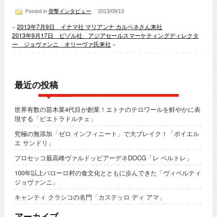
Posted in
突撃インタビュー
2013/09/13
«
2013年7月9日 イナマ社 マリアンナ カルペネさん来社
2013年9月17日 ビゾル社 アジアセールスマーケティングディレクタ
ー ジョヴァンニ オリーヴァ氏来社
»
最近の投稿
世界有数の苗木業4代目が創業！エトナのテロワールを鮮やかに表
現する「ピエトラドルチェ」
究極の無添加「ゼロ インフィニート」で大ブレイク！「ポイエル
エ サンドリ」
プロセッコ最高峰ヴァルドッビアーデネDOCG「レ ベルトレ」
100年以上バローロ村の食文化とともに歩んできた「ヴィベルティ
ジョヴァンニ」
キャンティ クラシコの名門「カステッロ ディ アマ」
アーカイブ