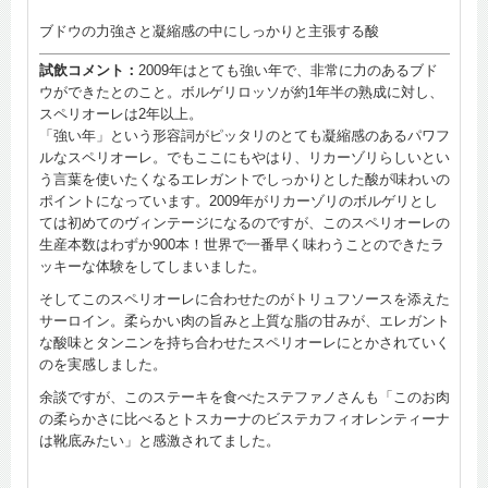
ブドウの力強さと凝縮感の中にしっかりと主張する酸
試飲コメント：
2009年はとても強い年で、非常に力のあるブド
ウができたとのこと。ボルゲリロッソが約1年半の熟成に対し、
スペリオーレは2年以上。
「強い年」という形容詞がピッタリのとても凝縮感のあるパワフ
ルなスペリオーレ。でもここにもやはり、リカーゾリらしいとい
う言葉を使いたくなるエレガントでしっかりとした酸が味わいの
ポイントになっています。2009年がリカーゾリのボルゲリとし
ては初めてのヴィンテージになるのですが、このスペリオーレの
生産本数はわずか900本！世界で一番早く味わうことのできたラ
ッキーな体験をしてしまいました。
そしてこのスペリオーレに合わせたのがトリュフソースを添えた
サーロイン。柔らかい肉の旨みと上質な脂の甘みが、エレガント
な酸味とタンニンを持ち合わせたスペリオーレにとかされていく
のを実感しました。
余談ですが、このステーキを食べたステファノさんも「このお肉
の柔らかさに比べるとトスカーナのビステカフィオレンティーナ
は靴底みたい」と感激されてました。