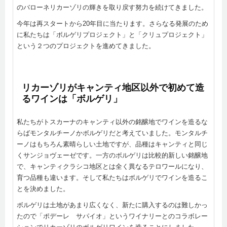
のバローネリカーゾリの輝きを取り戻す努力を続けてきました。
今年は再スタートから20年目に当たります。さらなる発展のため
に私たちは「ボルゲリプロジェクト」と「クリュプロジェクト」
という２つのプロジェクトを進めてきました。
リカーゾリがキャンティ地区以外で初めて造
るワインは「ボルゲリ」
私たちがトスカーナのキャンティ以外の銘醸地でワインを造るな
らばモンタルチーノかボルゲリだと考えていました。モンタルチ
ーノはもちろん素晴らしい土地ですが、品種はキャンティと同じ
くサンジョヴェーゼです。一方のボルゲリは比較的新しい銘醸地
で、キャンティクラシコ地区とは全く異なるテロワールになり、
育つ品種も違います。そして私たちはボルゲリでワインを造るこ
とを決めました。
ボルゲリは土地があまり広くなく、新たに購入するのは難しかっ
たので「ポデーレ サパイオ」というワイナリーとのコラボレー