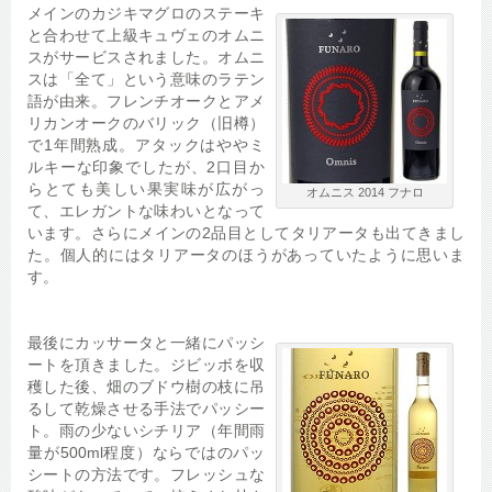
メインのカジキマグロのステーキ
と合わせて上級キュヴェのオムニ
スがサービスされました。オムニ
スは「全て」という意味のラテン
語が由来。フレンチオークとアメ
リカンオークのバリック（旧樽）
で1年間熟成。アタックはややミ
ルキーな印象でしたが、2口目か
らとても美しい果実味が広がっ
オムニス 2014 フナロ
て、エレガントな味わいとなって
います。さらにメインの2品目としてタリアータも出てきまし
た。個人的にはタリアータのほうがあっていたように思いま
す。
最後にカッサータと一緒にパッシ
ートを頂きました。ジビッボを収
穫した後、畑のブドウ樹の枝に吊
るして乾燥させる手法でパッシー
ト。雨の少ないシチリア（年間雨
量が500ml程度）ならではのパッ
シートの方法です。フレッシュな