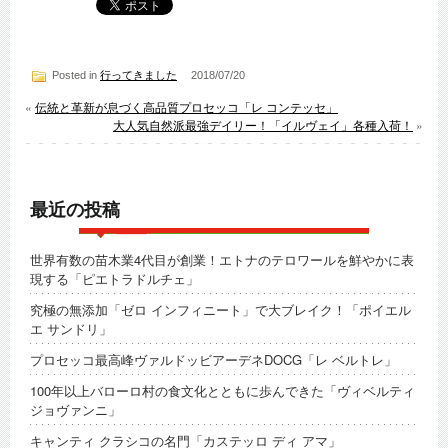
Posted in
行ってきました
2018/07/20
«
伝統と革新が息づく高品質プロセッコ「レ コンテッセ」
大人気自然派最強デイリー！「イルヴェイ」各種入荷！
»
最近の投稿
世界有数の苗木業4代目が創業！エトナのテロワールを鮮やかに表
現する「ピエトラドルチェ」
究極の無添加「ゼロ インフィニート」で大ブレイク！「ポイエル
エ サンドリ」
プロセッコ最高峰ヴァルドッビアーデネDOCG「レ ベルトレ」
100年以上バローロ村の食文化とともに歩んできた「ヴィベルティ
ジョヴァンニ」
キャンティ クラシコの名門「カステッロ ディ アマ」