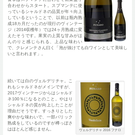
合わせからスタート。スプマンテに使
っているシャルドネの品質が年々向上
しているということで、以前は瓶内熟
成18カ月だったのが現行のヴィンテー
ジ（2014収穫年）では24ヶ月熟成に変
えたそうです。果実の上質な甘みがほ
んのりと感じられる、上品な味わい
で、クレメンテさん曰く「泡が抜けても白ワインとして美味し
いと言われます」。
続いては白のヴェルデリチャ。こ
れもシャルドネがメインですが、
2017ヴィンテージからはシャルド
ネ100％になるとのこと。やはり
シャルドネの質が向上したことが
理由だそうです。すっきりとした
爽やかな味わいで、一部バリック
熟成をしているのですが樽っぽさ
はほとんど感じません。
ヴェルデリチャ 2016 フナロ