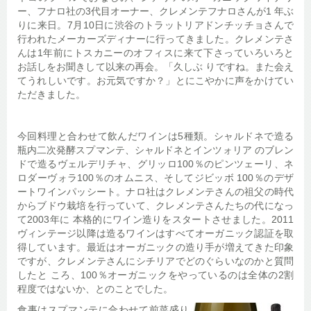
ー、フナロ社の3代目オーナー、クレメンテフナロさんが1 年ぶ
りに来日。7月10日に渋谷のトラットリアドンチッチョさんで
行われたメーカーズディナーに行ってきました。クレメンテさ
んは1年前にトスカニーのオフィスに来て下さっていろいろと
お話しをお聞きして以来の再会。「久しぶ りですね。また会え
てうれしいです。お元気ですか？」とにこやかに声をかけてい
ただきました。
今回料理と合わせて飲んだワインは5種類。シャルドネで造る
瓶内二次発酵スプマンテ、シャルドネとインツォリア のブレン
ドで造るヴェルデリチャ、グリッロ100％のピンツェーリ、ネ
ロダーヴォラ100％のオムニス、そしてジビッボ 100％のデザ
ートワインパッシート。ナロ社はクレメンテさんの祖父の時代
からブドウ栽培を行っていて、クレメンテさんたちの代になっ
て2003年に 本格的にワイン造りをスタートさせました。2011
ヴィンテージ以降は造るワインはすべてオーガニック認証を取
得しています。最近はオーガニックの造り手が増えてきた印象
ですが、クレメンテさんにシチリアでどのぐらいなのかと質問
したと ころ、100％オーガニックをやっているのは全体の2割
程度ではないか、とのことでした。
食事はスプマンテに合わせて前菜盛り