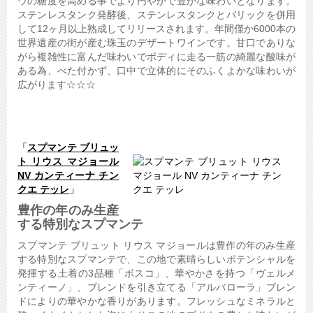
ウの糖度を高める事でより円やかで豊かな味わいとなります。
ステンレスタンク発酵後、ステンレスタンクとバリックを併用
して12ヶ月以上熟成してリリースされます。年間僅か6000本の
世界遺産の街が産む珠玉のデザートワインです。甘口でありな
がら複雑性に富んだ味わいでボディに走る一筋の綺麗な酸味が
ある為、べた付かず、口中で立体的にそのふくよかな味わいが
広がります☆☆☆
「
スプマンテ ブリュッ
ト リウス マジョール
NV カンティーナ チン
クエ テッレ
」
豊作の年のみ生産
する特別なスプマンテ
スプマンテ ブリュット リウス マジョールは豊作の年のみ生産
する特別なスプマンテで、この地で素晴らしいポテンシャルを
発揮する土着の3品種「ボスコ」、華やかさを持つ「ヴェルメ
ンティーノ」、ブレンドを引き立てる「アルバローラ」ブレン
ドによりの華やかな香りがあります。フレッシュなミネラルと