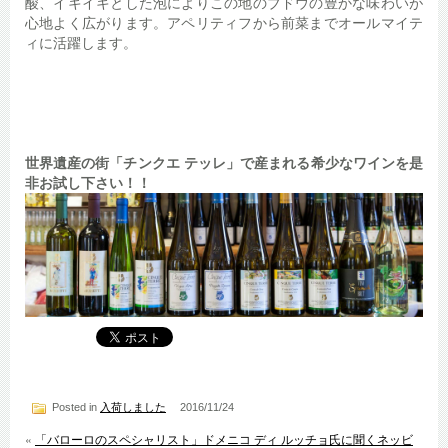
酸、イキイキとした泡によりこの地のブドウの豊かな味わいが
心地よく広がります。アペリティフから前菜までオールマイテ
ィに活躍します。
世界遺産の街「チンクエ テッレ」で産まれる希少なワインを是
非お試し下さい！！
Posted in
入荷しました
2016/11/24
«
「バローロのスペシャリスト」ドメニコ ディ ルッチョ氏に聞くネッビ