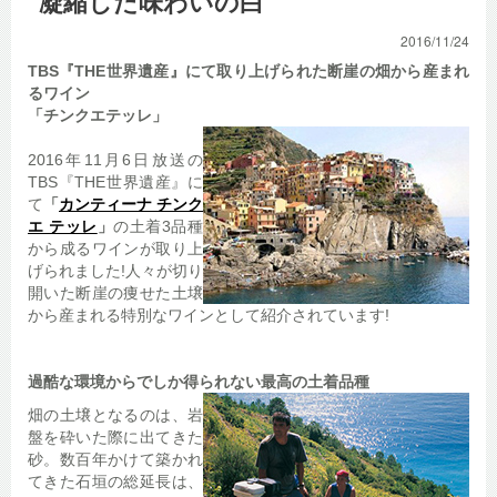
凝縮した味わいの白
2016/11/24
TBS『THE世界遺産』にて取り上げられた断崖の畑から産まれ
るワイン
「チンクエテッレ」
2016年11月6日放送の
TBS『THE世界遺産』に
て
「
カンティーナ チンク
エ テッレ
」
の土着3品種
から成るワインが取り上
げられました!人々が切り
開いた断崖の痩せた土壌
から産まれる特別なワインとして紹介されています!
過酷な環境からでしか得られない最高の土着品種
畑の土壌となるのは、岩
盤を砕いた際に出てきた
砂。数百年かけて築かれ
てきた石垣の総延長は、