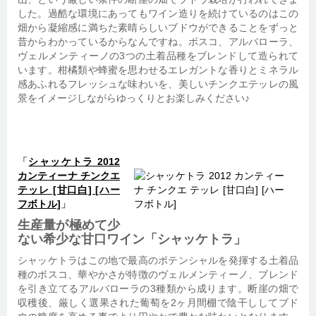
した。過酷な環境にあってもワイン造りを続けているのはこの
畑から凝縮感に満ちた素晴らしいブドウができることをずっと
昔からわかっているからなんですね。ボスコ、アルバローラ、
ヴェルメンティーノの3つの土着品種をブレンドして造られて
います。柑橘類や蜂蜜を思わせるエレガントな香りとミネラル
感あふれるフレッシュな味わいを、美しいチンクエテッレの風
景をイメージしながらゆっくりとお楽しみください♪
「
シャッケトラ 2012
カンティーナ チンクエ
テッレ [甘口白] [ハー
フボトル]
」
生産量が極めて少
ない希少な甘口ワイン「シャッケトラ」
シャッケトラはこの地で最高のポテンシャルを発揮する土着品
種のボスコ、華やかさが特徴のヴェルメンティーノ、ブレンド
を引き立てるアルバローラの3種類から成ります。断崖の畑で
収穫後、厳しく選果された葡萄を2ヶ月間棚で陰干ししてブド