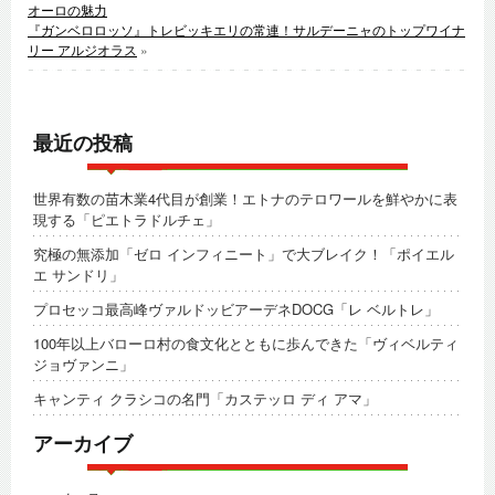
オーロの魅力
『ガンベロロッソ』トレビッキエリの常連！サルデーニャのトップワイナ
リー アルジオラス
»
最近の投稿
世界有数の苗木業4代目が創業！エトナのテロワールを鮮やかに表
現する「ピエトラドルチェ」
究極の無添加「ゼロ インフィニート」で大ブレイク！「ポイエル
エ サンドリ」
プロセッコ最高峰ヴァルドッビアーデネDOCG「レ ベルトレ」
100年以上バローロ村の食文化とともに歩んできた「ヴィベルティ
ジョヴァンニ」
キャンティ クラシコの名門「カステッロ ディ アマ」
アーカイブ