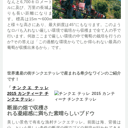
なんと6,700キロメート
ルに及び、万里の長城よ
りも長い距離になりま
す。標高は15m〜600m
と様々な高さにあり、最大斜度は45°にもなります。このよう
なロバも入れない厳しい環境で栽培から収穫まで全て人の手で
行います。何故ここまで厳しい環境の中で葡萄の栽培を行うの
か?その答えは「この過酷な環境からでしか得られない最高の
葡萄が収獲出来るから」です。
世界遺産の街チンクエテッレで産まれる希少なワインのご紹介
です！
「
チンクエ テッレ
2015 カンティーナ チ
ンクエ テッレ
」
断崖の畑で収穫さ
れる凝縮感に満ちた素晴らしいブドウ
美しい景色で有名な漁村チンクエテッレ。前面は海、背後は
山、という厳しい条件の断崖の畑でブドウ栽培が行われてきま