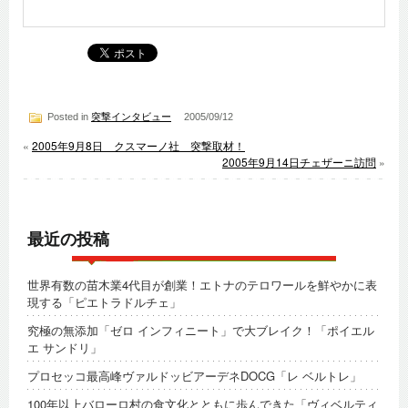
Posted in
突撃インタビュー
2005/09/12
«
2005年9月8日 クスマーノ社 突撃取材！
2005年9月14日チェザーニ訪問
»
最近の投稿
世界有数の苗木業4代目が創業！エトナのテロワールを鮮やかに表
現する「ピエトラドルチェ」
究極の無添加「ゼロ インフィニート」で大ブレイク！「ポイエル
エ サンドリ」
プロセッコ最高峰ヴァルドッビアーデネDOCG「レ ベルトレ」
100年以上バローロ村の食文化とともに歩んできた「ヴィベルティ