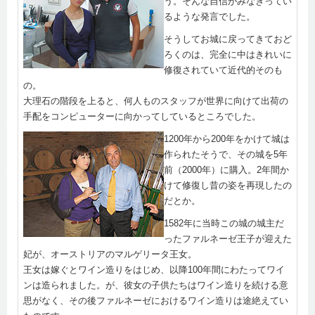
う。そんな自信がみなぎってい
るような発言でした。
そうしてお城に戻ってきておど
ろくのは、完全に中はきれいに
修復されていて近代的そのも
の。
大理石の階段を上ると、何人ものスタッフが世界に向けて出荷の
手配をコンピューターに向かってしているところでした。
1200年から200年をかけて城は
作られたそうで、その城を5年
前（2000年）に購入。2年間か
けて修復し昔の姿を再現したの
だとか。
1582年に当時この城の城主だ
ったファルネーゼ王子が迎えた
妃が、オーストリアのマルゲリータ王女。
王女は嫁ぐとワイン造りをはじめ、以降100年間にわたってワイ
ンは造られました。が、彼女の子供たちはワイン造りを続ける意
思がなく、その後ファルネーゼにおけるワイン造りは途絶えてい