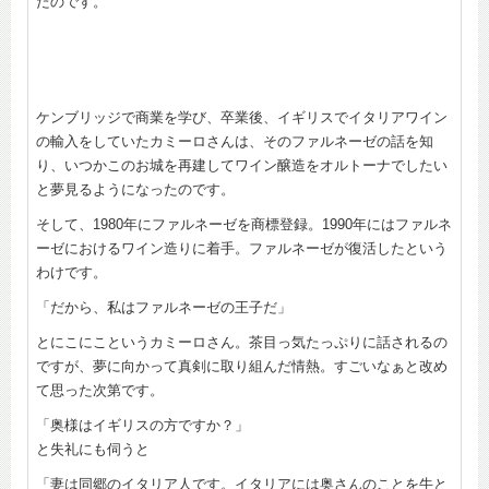
たのです。
ケンブリッジで商業を学び、卒業後、イギリスでイタリアワイン
の輸入をしていたカミーロさんは、そのファルネーゼの話を知
り、いつかこのお城を再建してワイン醸造をオルトーナでしたい
と夢見るようになったのです。
そして、1980年にファルネーゼを商標登録。1990年にはファルネ
ーゼにおけるワイン造りに着手。ファルネーゼが復活したという
わけです。
「だから、私はファルネーゼの王子だ」
とにこにこというカミーロさん。茶目っ気たっぷりに話されるの
ですが、夢に向かって真剣に取り組んだ情熱。すごいなぁと改め
て思った次第です。
「奥様はイギリスの方ですか？」
と失礼にも伺うと
「妻は同郷のイタリア人です。イタリアには奥さんのことを牛と