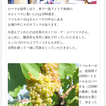
ローマを朝早く出て、車で一路アドリア海側の
オルトーナに着いたのは10時過ぎ。
ファルネーゼはオルトーナの中心にある
お城の中にそのオフィスがあります。
出迎えてくれたのは社長のカミーロ・デ・ユーリイスさん。
はじめに、醸造所を見学に連れて行っていただきました。
エノロゴのマルコフラッコさんも大忙し。
合間を縫って一緒に写真をとっていただきました。
ファルネーゼ
は、総面積で
15000ヘクタ
ールをカバー
する（1200軒
の農家）生産
者組合を通じ
て、決まった