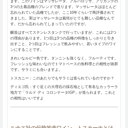
ます。このワインはマッサレータ、アルバロッサ、アリカンテの
3つの土着品種のブレンドで造ります。マッサレータはほとんど
忘れられていた品種でしたが、ここ10年ぐらいで再評価されて
きました。実はマッサレータは栽培がとても難しい品種なんで
す。だから忘れられてしまっていたのですが。
醸造はすべてステンレスタンクで行っていますが、これには2つ
の理由があります。1つ目は3つの品種の特徴をしっかりと引き
出すこと、2つ目はフレッシュで飲みやすい、若いタイプのワイ
ンにすることです。
きれいなルビー色です。タンニンも強くなく、フルーティです。
フレッシュな味わいなのでトマトベースの魚料理との相性が抜群
です。サラミにも合いますよ。
トスカニー：このあたりでもサラミは造られているのですか？
ディエゴ氏：すぐ近くの大理石の採石地として有名なカッラーラ
地方で「ラルド ディ コロンナータIGP」が造られます。これと
の相性はいいですよ
ルナエ社の伝統的赤ワイン。トスカーナとは