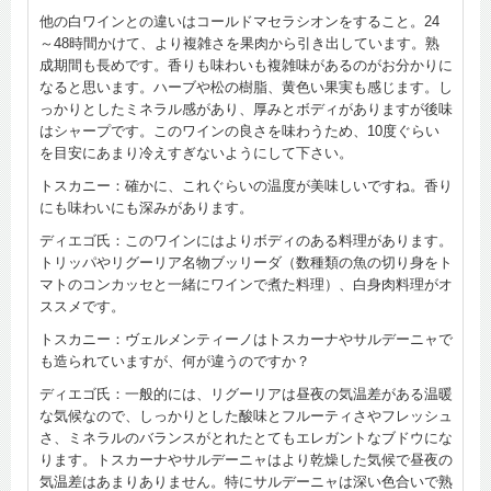
他の白ワインとの違いはコールドマセラシオンをすること。24
～48時間かけて、より複雑さを果肉から引き出しています。熟
成期間も長めです。香りも味わいも複雑味があるのがお分かりに
なると思います。ハーブや松の樹脂、黄色い果実も感じます。し
っかりとしたミネラル感があり、厚みとボディがありますが後味
はシャープです。このワインの良さを味わうため、10度ぐらい
を目安にあまり冷えすぎないようにして下さい。
トスカニー：確かに、これぐらいの温度が美味しいですね。香り
にも味わいにも深みがあります。
ディエゴ氏：このワインにはよりボディのある料理があります。
トリッパやリグーリア名物ブッリーダ（数種類の魚の切り身をト
マトのコンカッセと一緒にワインで煮た料理）、白身肉料理がオ
ススメです。
トスカニー：ヴェルメンティーノはトスカーナやサルデーニャで
も造られていますが、何が違うのですか？
ディエゴ氏：一般的には、リグーリアは昼夜の気温差がある温暖
な気候なので、しっかりとした酸味とフルーティさやフレッシュ
さ、ミネラルのバランスがとれたとてもエレガントなブドウにな
ります。トスカーナやサルデーニャはより乾燥した気候で昼夜の
気温差はあまりありません。特にサルデーニャは深い色合いで熟