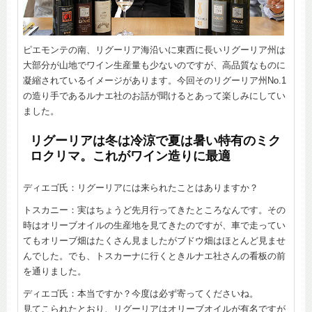
ピエモンテの南、リグーリア海沿いに東西に長いリグーリア州は
大部分が山地でワイン生産量も少ないのですが、高品質なものに
凝縮されているイメージがあります。今回そのリグーリア州No.1
の造り手であるルナエ社のお話が聞けるとあって楽しみにしてい
ました。
リグーリアは冬は冷涼で夏は暑い特有のミク
ロクリマ。これがワイン造りに最適
ディエゴ氏：リグーリアには来られたことはありますか？
トスカニー：実はちょうど先月行ってきたところなんです。その
時はオリーブオイルの生産地を見てきたのですが、車で走ってい
てもオリーブ畑はたくさん見ましたがブドウ畑はほとんど見ませ
んでした。でも、トスカーナに行くときルナエ社さんの看板の前
を通りました。
ディエゴ氏：本当ですか？今度は必ず寄ってくださいね。
見てこられたとおり、リグーリアはオリーブオイルが有名ですが