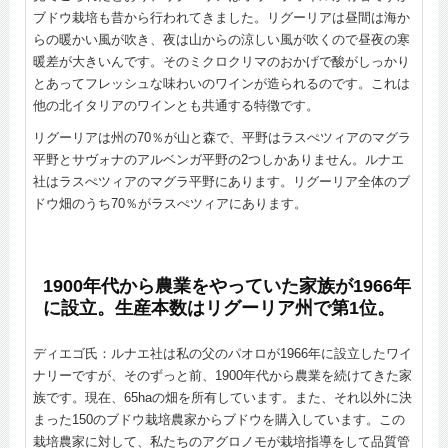
ブドウ栽培も昔から行われてきました。リグーリアは昼間は海か
らの暖かい風が吹き、夜は山からの涼しい風が吹くので昼夜の寒
暖差が大きいんです。そのミクロクリマのおかげで酸がしっかり
とあってフレッシュな味わいのワインが造られるのです。これは
他の北イタリアのワインとも共通する特徴です。
リグーリアは州の70％が山と森で、平野はラスぺツィアのマグラ
平野とサヴォナのアルベンガ平野の2つしかありません。ルナエ
社はラスぺツィアのマグラ平野にあります。リグーリア全体のブ
ドウ畑のうち70％がラスぺツィアにあります。
1900年代から農業をやっていた家族が1966年
に設立。生産本数はリグーリア州で第1位。
ディエゴ氏：ルナエ社は私の父のパオロが1966年に設立したワイ
ナリーですが、そのずっと前、1900年代から農業を続けてきた家
族です。現在、65haの畑を所有しています。また、それ以外に決
まった150のブドウ栽培農家からブドウを購入しています。この
栽培農家に対して、私たちのアグロノモが栽培指導をして品質管