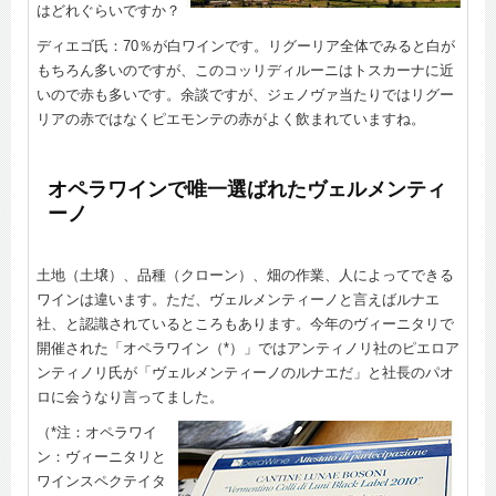
はどれぐらいですか？
ディエゴ氏：70％が白ワインです。リグーリア全体でみると白が
もちろん多いのですが、このコッリディルーニはトスカーナに近
いので赤も多いです。余談ですが、ジェノヴァ当たりではリグー
リアの赤ではなくピエモンテの赤がよく飲まれていますね。
オペラワインで唯一選ばれたヴェルメンティ
ーノ
土地（土壌）、品種（クローン）、畑の作業、人によってできる
ワインは違います。ただ、ヴェルメンティーノと言えばルナエ
社、と認識されているところもあります。今年のヴィーニタリで
開催された「オペラワイン（*）」ではアンティノリ社のピエロア
ンティノリ氏が「ヴェルメンティーノのルナエだ」と社長のパオ
ロに会うなり言ってました。
（*注：オペラワイ
ン：ヴィーニタリと
ワインスペクテイタ