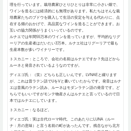
理を行っています。栽培農家ひとりひとりは非常に小さい畑で、
ワインを造るには経済的にも無理があります。私たちはそんな栽
培農家たちのブドウを購入して生活の安定を与える代わりに、点
在する畑のおかげで、高品質なワインを造ることができます。お
互いの協力関係がうまくいっているのです。
ルナエでは年間55万本のワインを造っていますが、平均的なリグ
ーリアの生産者はだいたい3万本。ルナエ社はリグーリアで最も
生産本数が多いワイナリーです。
トスカニー：ところで、会社の名前はルナエですか？先ほどから
ルーネと発音されているようなのですが。
ディエゴ氏：（笑）どちらも正しいんです。LVNAEと綴ります
が、これは昔ラテン語でUをVと書いていたからです。発音はルナ
エは昔風のラテン読み、ルーネはモダンラテン語の発音です。ど
ちらでもいいですがモンテ物産さんはルナエと言っているので日
本ではルナエにしています。
トスカニー：なるほど。
ディエゴ氏：実は古代ローマ時代、このあたりにLUNA（ルー
ナ：月の意味）と言う名前の町があったんです。残念ながら北方