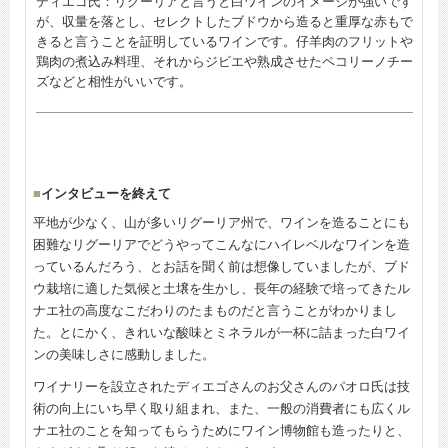
ディエゴ氏：リグーリアと言うと白ワインのイメージが強いです
が、収量を落とし、セレクトしたブドウから造ると重厚な赤もで
きると言うことを証明しているワインです。仔羊肉のフリットや
鶏肉の煮込み料理、それからジビエや熟成させたペコリーノチー
ズなどと相性がいいです。
■
インタビューを終えて
平地が少なく、山が多いリグーリア州で、ワインを造ることにも
困難なリグーリアでどうやってこんなにハイレベルなワインを造
っているんだろう、とお話を聞く前は想像していましたが、ブド
ウ栽培に適した気候と土壌を生かし、長年の経験で培ってきたル
ナエ社の高度なこだわりのたまものだと言うことがわかりまし
た。とにかく、きれいな酸味とミネラルが一杯に詰まった白ワイ
ンの美味しさに感動しました。
ワイナリーを設立されたディエゴさんのお父さんのパオロ氏は技
術の向上にいち早く取り組まれ、また、一般の消費者にも広くル
ナエ社のことを知ってもらうためにワイン博物館も造ったりと、