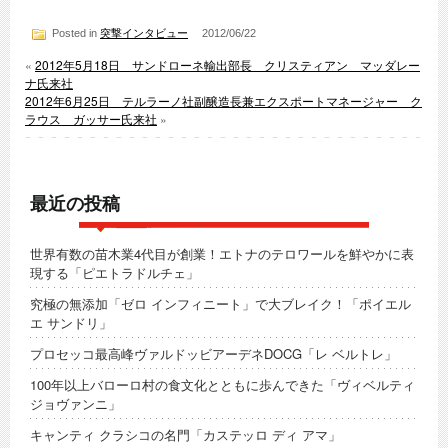
Posted in
突撃インタビュー
2012/06/22
«
2012年5月18日 サンドローネ輸出部長 クリスティアン マッダレー
ナ氏来社
2012年6月25日 テルラーノ社副醸造長兼エクスポートマネージャー ク
ラウス ガッサー氏来社
»
最近の投稿
世界有数の苗木業4代目が創業！エトナのテロワールを鮮やかに表
現する「ピエトラドルチェ」
究極の無添加「ゼロ インフィニート」で大ブレイク！「ポイエル
エ サンドリ」
プロセッコ最高峰ヴァルドッビアーデネDOCG「レ ベルトレ」
100年以上バローロ村の食文化とともに歩んできた「ヴィベルティ
ジョヴァンニ」
キャンティ クラシコの名門「カステッロ ディ アマ」