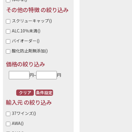
その他の特徴 の絞り込み
スクリューキャップ
()
ALC.10％未満
()
バイオーダー
()
酸化防止剤無添加
()
価格の絞り込み
~
円
円
クリア
条件設定
輸入元 の絞り込み
37ワインズ
()
AWA
()