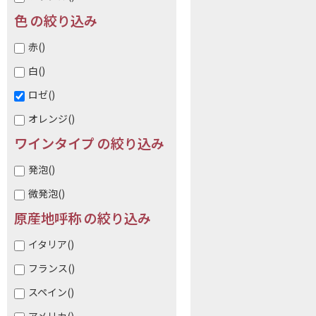
色 の絞り込み
赤
()
白
()
ロゼ
()
オレンジ
()
ワインタイプ の絞り込み
発泡
()
微発泡
()
原産地呼称 の絞り込み
イタリア
()
フランス
()
スペイン
()