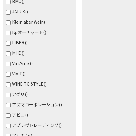
BMO
()
JALUX
()
Klein aber Wein
()
Kpオーチャード
()
LIBER
()
MHD
()
Vin Amis
()
VIVIT
()
WINE TO STYLE
()
アグリ
()
アズマコーポレーション
()
アビコ
()
アプレヴトレーディング
()
アルカン
()