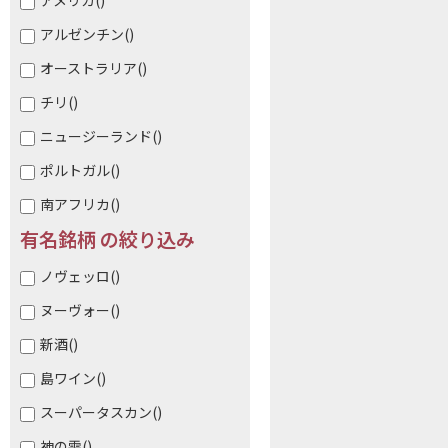
アメリカ
()
アルゼンチン
()
オーストラリア
()
チリ
()
ニュージーランド
()
ポルトガル
()
南アフリカ
()
有名銘柄 の絞り込み
ノヴェッロ
()
ヌーヴォー
()
新酒
()
島ワイン
()
スーパータスカン
()
神の雫
()