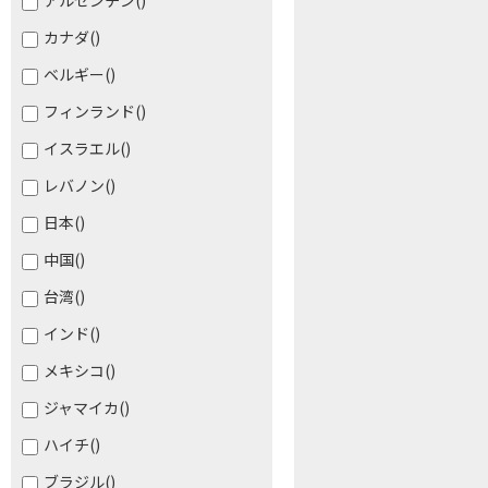
アルゼンチン
()
カナダ
()
ベルギー
()
フィンランド
()
イスラエル
()
レバノン
()
日本
()
中国
()
台湾
()
インド
()
メキシコ
()
ジャマイカ
()
ハイチ
()
ブラジル
()