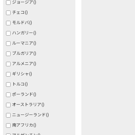
ジョージア
()
チェコ
()
モルドバ
()
ハンガリー
()
ルーマニア
()
ブルガリア
()
アルメニア
()
ギリシャ
()
トルコ
()
ポーランド
()
オーストラリア
()
ニュージーランド
()
南アフリカ
()