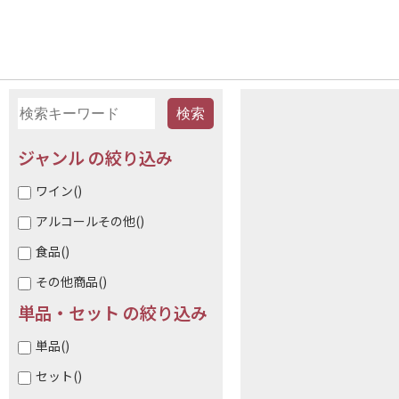
ジャンル の絞り込み
ワイン
()
アルコールその他
()
食品
()
その他商品
()
単品・セット の絞り込み
単品
()
セット
()