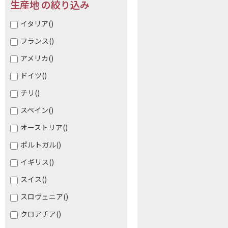
生産地 の絞り込み
イタリア
()
フランス
()
アメリカ
()
ドイツ
()
チリ
()
スペイン
()
オーストリア
()
ポルトガル
()
イギリス
()
スイス
()
スロヴェニア
()
クロアチア
()