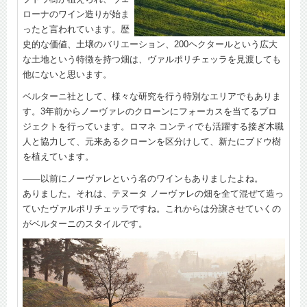
ローナのワイン造りが始ま
ったと言われています。歴
史的な価値、土壌のバリエーション、200ヘクタールという広大
な土地という特徴を持つ畑は、ヴァルポリチェッラを見渡しても
他にないと思います。
ベルターニ社として、様々な研究を行う特別なエリアでもありま
す。3年前からノーヴァレのクローンにフォーカスを当てるプロ
ジェクトを行っています。ロマネ コンティでも活躍する接ぎ木職
人と協力して、元来あるクローンを区分けして、新たにブドウ樹
を植えています。
――以前にノーヴァレという名のワインもありましたよね。
ありました。それは、テヌータ ノーヴァレの畑を全て混ぜて造っ
ていたヴァルポリチェッラですね。これからは分譲させていくの
がベルターニのスタイルです。