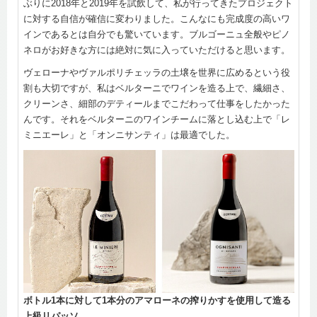
ぶりに2018年と2019年を試飲して、私が行ってきたプロジェクト
に対する自信が確信に変わりました。こんなにも完成度の高いワ
インであるとは自分でも驚いています。ブルゴーニュ全般やピノ
ネロがお好きな方には絶対に気に入っていただけると思います。
ヴェローナやヴァルポリチェッラの土壌を世界に広めるという役
割も大切ですが、私はベルターニでワインを造る上で、繊細さ、
クリーンさ、細部のデティールまでこだわって仕事をしたかった
んです。それをベルターニのワインチームに落とし込む上で「レ
ミニエーレ」と「オンニサンティ」は最適でした。
ボトル1本に対して1本分のアマローネの搾りかすを使用して造る
上級リパッソ