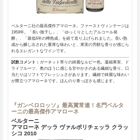
ベルターニ社の最高傑作アマローネ。ファーストヴィンテージは
1959年。「長い陰干し」、「ゆっくりとしたアルコール発
酵」、「最低6年の樽熟成」を経て造り上げられました。長い熟
成から醸し出された重厚な味わいと、果実の芳醇な香りが感じら
れるエレガントなワインです。
試飲コメント：
ガーネット寄りの綺麗なルビー色。凝縮果実、ド
ライフルーツ、奥のほうに感じる甘やかさのある繊細な香り。口
当たりはソフトでフレッシュさがあります。繊細で綺麗な味わい
が際立つアマローネです。ほんのり青っぽさも感じます。
『ガンベロロッソ』最高賞常連！名門ベルタ
ーニの最高傑作アマローネ
ベルターニ
アマローネ デッラ ヴァルポリチェッラ クラッ
シコ 2010