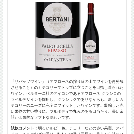
「リパッソワイン」（アマローネの搾り滓の上でワインを再発酵
させること）のカテゴリーでトップに立つことを目指し造られた
ワイン。ベルターニ社のアイコンであるアマローネ クラシコの
ラベルデザインを採用し、クラシックでありながらも、新しいカ
テゴリーのニーズに完全にフィットしたワインです。凝縮した赤
い果物の甘い香りに、フルボディで丸みのある口当たり。長い余
韻が印象的なソフトな味わいです。
試飲コメント：
明るいルビー色。チェリーなどの赤い果実、スパ