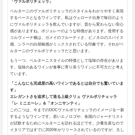
「ヴァルポリチェッラ」
ベルターニのヴァルポリチェッラのスタイルをわかりやすく表現
するベースとなるワインです。私はヴェローナ出身で毎日のよう
にヴァルポリチェッラを飲んでいますが、昔から変わらない安心
感がありますね。ボジョレーのような特徴があります。使用する
コルヴィーナ種は、ガメイのフルーティさ、ピノネロのスパイス
感、シラーの白胡椒感がミックスされている印象です。それがベ
ルターニのヴァルポリチェッラだと思います。
もう一つ、ベルターニスタイルの特徴として塩味の存在がありま
す。塩味のあるワインが食事に寄り添うワインに不可欠だと考え
ています。
「こんなにも完成度の高いワインであるとは自分でも驚いていま
す」
エレガントさを追求して造る上級クリュ ヴァルポリチェッラ
「レ ミニエーレ」＆「オンニサンティ」
この二つは、今までのDOCヴァルポリチェッラのイメージを一新
するようなワインです。若いエノロゴや、各国のジャーナリスト
が試飲するためにベルターニを訪れるほどです。少量生産なので
イタリアではすでに2020年がリリースされているのですが、久し