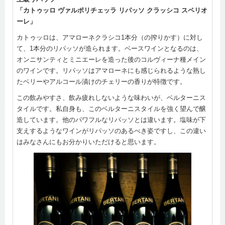
「カトゥッロ ヴァルポリチェッラ リパッソ クラッシコ スペリオ
ーレ」
カトゥッロは、アマローネクラシコ1本分（の搾りかす）に対し
て、1本分のリパッソが造られます。ベースワインとなるのは、
オンニサンティとミニエーレを造った後のコルヴィーナ種メイン
のワインです。リパッソはアマローネにも感じられるような熟し
たベリーやアルコール漬けのチェリーの香りが特徴です。
この飲みやすさ、飲み疲れしないような味わいが、ベルターニス
タイルです。私自身も、このベルターニスタイルを強く望んで醸
造しています。他のパワフルなリパッソとは違います。塩味が下
支えするようなワインがリパッソのあるべき姿ですし、この違い
はみなさんにもお分かりいただけると思います。