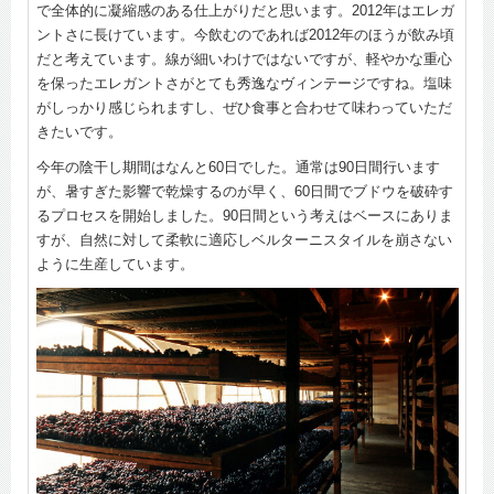
で全体的に凝縮感のある仕上がりだと思います。2012年はエレガ
ントさに長けています。今飲むのであれば2012年のほうが飲み頃
だと考えています。線が細いわけではないですが、軽やかな重心
を保ったエレガントさがとても秀逸なヴィンテージですね。塩味
がしっかり感じられますし、ぜひ食事と合わせて味わっていただ
きたいです。
今年の陰干し期間はなんと60日でした。通常は90日間行います
が、暑すぎた影響で乾燥するのが早く、60日間でブドウを破砕す
るプロセスを開始しました。90日間という考えはベースにありま
すが、自然に対して柔軟に適応しベルターニスタイルを崩さない
ように生産しています。