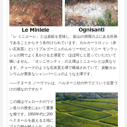
「レ ミニエーレ」とは炭鉱を意味し、鉱山の洞窟の上にある区画
であることからそう名付けられています。カルカーリロッシ（赤
い石灰質）というブルゴーニュのムルソーやピュリニー モンラッ
シェの間でよく見かける土壌質で、ほぼ同じと思っていただいて
構いません。「オンニサンティ」の土壌はミニエーレとは異なり
ます。チョークのような石灰質土壌で構成されていて、炭酸カル
シウムが豊富なシャンパーニュのような土壌です。
――テヌータ ノーヴァレは、ベルターニ社の中でどういう位置づ
けの畑なのですか？
この畑はヴェローナのワイ
ン造りの歴史において重要
な畑です。1850年代に200
ヘクタールを超える土地に
ブドウ樹が植えられ、ヴェ