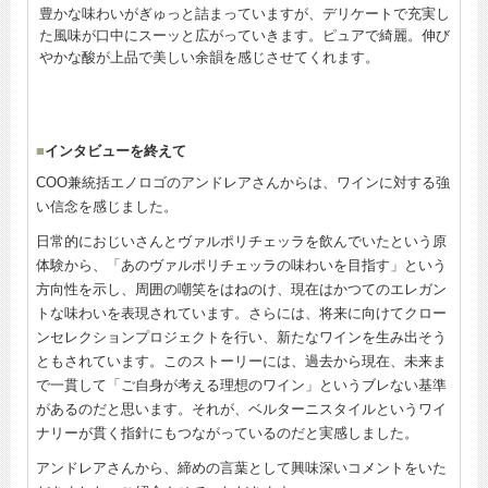
豊かな味わいがぎゅっと詰まっていますが、デリケートで充実し
た風味が口中にスーッと広がっていきます。ピュアで綺麗。伸び
やかな酸が上品で美しい余韻を感じさせてくれます。
■
インタビューを終えて
COO兼統括エノロゴのアンドレアさんからは、ワインに対する強
い信念を感じました。
日常的におじいさんとヴァルポリチェッラを飲んでいたという原
体験から、「あのヴァルポリチェッラの味わいを目指す」という
方向性を示し、周囲の嘲笑をはねのけ、現在はかつてのエレガン
トな味わいを表現されています。さらには、将来に向けてクロー
ンセレクションプロジェクトを行い、新たなワインを生み出そう
ともされています。このストーリーには、過去から現在、未来ま
で一貫して「ご自身が考える理想のワイン」というブレない基準
があるのだと思います。それが、ベルターニスタイルというワイ
ナリーが貫く指針にもつながっているのだと実感しました。
アンドレアさんから、締めの言葉として興味深いコメントをいた