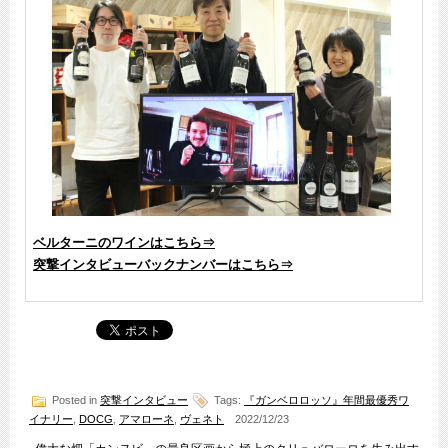
ベルターニのワインはこちら⇒
突撃インタビューバックナンバーはこちら⇒
Posted in
突撃インタビュー
Tags:
『ガンベロロッソ』年間最優秀ワ
イナリー
,
DOCG
,
アマローネ
,
ヴェネト
2022/12/23
«
偉大な畑「カンヌビ」の最良区画から極上のクリュバローロを生み出す