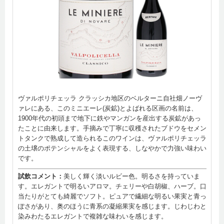
ヴァルポリチェッラ クラッシカ地区のベルターニ自社畑ノーヴ
ァレにある、このミニエーレ(炭鉱)とよばれる区画の名前は、
1900年代の初頭まで地下に鉄やマンガンを産出する炭鉱があっ
たことに由来します。手摘みで丁寧に収穫されたブドウをセメン
トタンクで熟成して造られるこのワインは、ヴァルポリチェッラ
の土壌のポテンシャルをよく表現する、しなやかで力強い味わい
です。
試飲コメント：
美しく輝く淡いルビー色。明るさを持っていま
す。エレガントで明るいアロマ。チェリーや白胡椒、ハーブ。口
当たりがとても綺麗でソフト。ピュアで繊細な明るい果実と青っ
ぽさがあり、奥のほうに青系の凝縮果実を感じます。じわじわと
染みわたるエレガントで複雑な味わいを感じます。