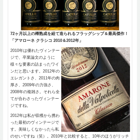
72ヶ月以上の樽熟成を経て造られるフラッグシップ＆最高傑作！
「アマローネ クラシコ 2010＆2012年」
2010年は優れたヴィンテー
ジで、卒業論文のように
様々な要素の詰まったワイ
ンだと思います。2012年の
エレガントさ、2011年の肉
厚さ、2009年の力強さ、
2008年の複雑さ。それら全
てが合わさったヴィンテー
ジですね。
2012年は私が収穫から携わ
った最初のヴィンテージで
す。美味しくなかったら私
のせいですね（笑）。2010年と比較すると、10年のほうがリッチ