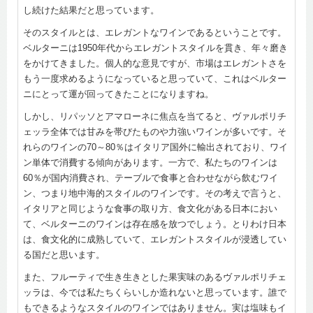
し続けた結果だと思っています。
そのスタイルとは、エレガントなワインであるということです。
ベルターニは1950年代からエレガントスタイルを貫き、年々磨き
をかけてきました。個人的な意見ですが、市場はエレガントさを
もう一度求めるようになっていると思っていて、これはベルター
ニにとって運が回ってきたことになりますね。
しかし、リパッソとアマローネに焦点を当てると、ヴァルポリチ
ェッラ全体では甘みを帯びたものや力強いワインが多いです。そ
れらのワインの70～80％はイタリア国外に輸出されており、ワイ
ン単体で消費する傾向があります。一方で、私たちのワインは
60％が国内消費され、テーブルで食事と合わせながら飲むワイ
ン、つまり地中海的スタイルのワインです。その考えで言うと、
イタリアと同じような食事の取り方、食文化がある日本におい
て、ベルターニのワインは存在感を放つでしょう。とりわけ日本
は、食文化的に成熟していて、エレガントスタイルが浸透してい
る国だと思います。
また、フルーティで生き生きとした果実味のあるヴァルポリチェ
ッラは、今では私たちくらいしか造れないと思っています。誰で
もできるようなスタイルのワインではありません。実は塩味もイ