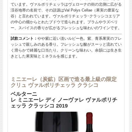
ています。ヴァルポリチェッラはヴェローナの街の北側に広がる
渓谷地帯の名前で、その語源はVal Polys Cellae（果実の豊富な
谷）と言われています。ヴァルポリチェッラ･クラッシコエリア
の中心の畑からとれたブドウで造られます。プラムやラズベリ
ー、スパイスの香りが広がるフレッシュな味わいのワインです。
試飲コメント：
やや紫に近い淡いルビー色。紫、青系果実のフレ
ッシュで親しみのある香り。フレッシュな酸がスーッと流れてい
く滑らかで綺麗な口当たり。クリーンな味わい。余韻には生き生
きとした果実味とミネラルを感じます。
ミニエーレ（炭鉱）区画で造る最上級の限定
クリュ ヴァルポリチェッラ クラシコ
ベルターニ
レ ミニエーレ ディ ノーヴァレ ヴァルポリチ
ェッラ クラッシコ 2019