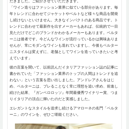
だきました。ご紹介させていただきます。
「ワイン造りはファッション業界に似ている部分があります。毎
年トレンドに合わせてジャケットやベルトなど様々な商品を開発
し続けないといけません。大きなインパクトのある商品です。ト
レンドに合わせて最新作を出すメーカーもあれば、伝統的で一目
見ただけでどこのブランドかわかるメーカーもあります。ベルタ
ーニは後者です。今どんなワインが流行っているかは興味ありま
せんが、常にモダンなワインも造れていますし、今後もベルター
ニスタイルは変えずに、老舗としてワインを造っていきたいと考
えています」
彼の言葉を聞いて、以前読んだイタリアファッション誌の記事に
書かれていた「ファッション業界のトップの人間はトレンドを追
わない」という言葉を思い出しました。アンドレアさんをはじ
め、ベルターニは、ブレることなく常に理想を追い求め、前進し
続けた結果、『ガンベロロッソ』年間最優秀ワイナリー賞、つま
りイタリアの頂点に輝いたのだと実感しました。
エレガントなスタイルを追求し続けるアマローネの名門「ベルタ
ーニ」のワインを、ぜひご堪能ください。