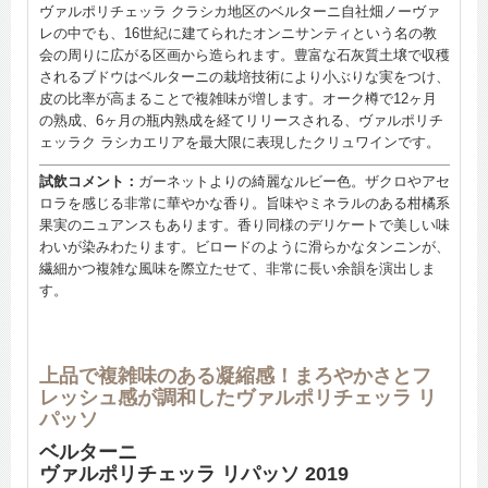
ヴァルポリチェッラ クラシカ地区のベルターニ自社畑ノーヴァ
レの中でも、16世紀に建てられたオンニサンティという名の教
会の周りに広がる区画から造られます。豊富な石灰質土壌で収穫
されるブドウはベルターニの栽培技術により小ぶりな実をつけ、
皮の比率が高まることで複雑味が増します。オーク樽で12ヶ月
の熟成、6ヶ月の瓶内熟成を経てリリースされる、ヴァルポリチ
ェッラク ラシカエリアを最大限に表現したクリュワインです。
試飲コメント：
ガーネットよりの綺麗なルビー色。ザクロやアセ
ロラを感じる非常に華やかな香り。旨味やミネラルのある柑橘系
果実のニュアンスもあります。香り同様のデリケートで美しい味
わいが染みわたります。ビロードのように滑らかなタンニンが、
繊細かつ複雑な風味を際立たせて、非常に長い余韻を演出しま
す。
上品で複雑味のある凝縮感！まろやかさとフ
レッシュ感が調和したヴァルポリチェッラ リ
パッソ
ベルターニ
ヴァルポリチェッラ リパッソ 2019