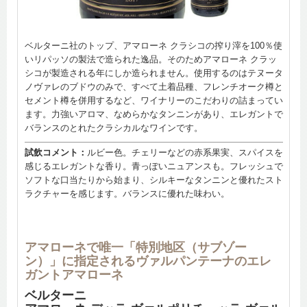
ベルターニ社のトップ、アマローネ クラシコの搾り滓を100％使
いリパッソの製法で造られた逸品。そのためアマローネ クラッ
シコが製造される年にしか造られません。使用するのはテヌータ
ノヴァレのブドウのみで、すべて土着品種、フレンチオーク樽と
セメント樽を併用するなど、ワイナリーのこだわりの詰まってい
ます。力強いアロマ、なめらかなタンニンがあり、エレガントで
バランスのとれたクラシカルなワインです。
試飲コメント：
ルビー色。チェリーなどの赤系果実、スパイスを
感じるエレガントな香り。青っぽいニュアンスも。フレッシュで
ソフトな口当たりから始まり、シルキーなタンニンと優れたスト
ラクチャーを感じます。バランスに優れた味わい。
アマローネで唯一「特別地区（サブゾー
ン）」に指定されるヴァルパンテーナのエレ
ガントアマローネ
ベルターニ