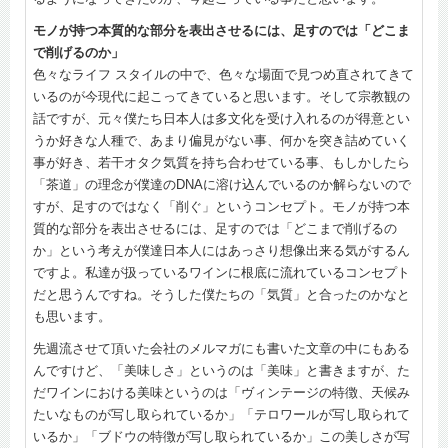
モノが持つ本質的な部分を表出させるには、足すのでは「どこま
で削げるのか」
色々なライフ スタイルの中で、色々な場面で見つめ直されてきて
いるのが今現代に起こってきていると思います。そして宗教観の
話ですが、元々僕たち日本人は多文化を受け入れるのが得意とい
うか好きな人種で、あまり偏見がない事、何かを突き詰めていく
事が好き、若干オタク気質を持ち合わせている事、もしかしたら
「茶道」の理念が僕達のDNAに溶け込んでいるのか解らないので
すが、足すのではなく「削ぐ」というコンセプト。モノが持つ本
質的な部分を表出させるには、足すのでは「どこまで削げるの
か」という考えが僕達日本人にはあっさり想像出来る気がするん
ですよ。私達が扱っているワインに根底に流れているコンセプト
だと思うんですね。そうした僕たちの「気質」と合ったのかなと
も思います。
先週流させて頂いた会社のメルマガにも書いた文章の中にもある
んですけど、「美味しさ」というのは「美味」と書きますが、た
だワインにおける美味というのは「ヴィンテージの特徴、天候み
たいなものが写し取られているか」「テロワールが写し取られて
いるか」「ブドウの特徴が写し取られているか」この美しさが写