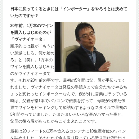
日本に戻ってくるときには「インポーター」をやろうとは決めて
いたのですか？
20年前、1万本のワイン
を購入しはじめたのが
「ヴィナイオータ」
順序的には親が「もうい
い加減にしろ。何か始め
ろ」と（笑）。1万本の
ワインを購入しはじめた
のがヴィナイオータで
す。それが20年前の事です。最初の5年間は父、母が手伝ってく
れました。ヴィナイオータは発送の手続きまで自分たちでやるち
ょっと変わったインポーターなんで、僕が外に営業に行っている
時は、父親が指1本でパソコンで伝票を打って、母親が出来た伝
票でワインをピッキングして箱詰めするようなスタイルで最初の
5年間やっていました。たまたまいろいろな事がハマった事と、
父母の後ろ盾があったからこそ出来たことです。
最初は20フィートの1万本位入るコンテナに10生産者位のワイン
を詰めました。そのなかで今も取り扱っている造り手は2軒だけ