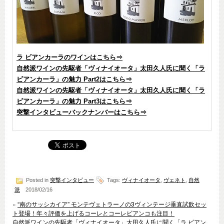
ラ ビアンカーラのワインはこちら⇒
自然派ワインの先駆者「ヴィナイオータ」太田久人氏に聞く「ラ
ビアンカーラ」の魅力 Part2はこちら⇒
自然派ワインの先駆者「ヴィナイオータ」太田久人氏に聞く「ラ
ビアンカーラ」の魅力 Part3はこちら⇒
突撃インタビューバックナンバーはこちら⇒
Posted in
突撃インタビュー
Tags:
ヴィナイオータ
,
ヴェネト
,
自然
派
2018/02/16
«
“南のサッシカイア” モンテヴェトラーノの3ヴィンテージ垂直試飲セッ
ト登場！年々評価を上げるコーレとコーレビアンコも注目！
自然派ワインの先駆者「ヴィナイオータ」太田久人氏に聞く「ラ ビアン