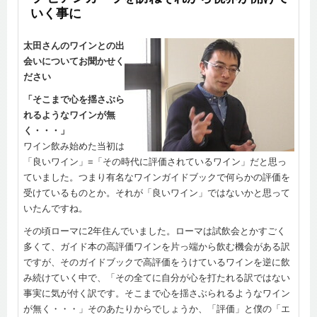
いく事に
太田さんのワインとの出
会いについてお聞かせく
ださい
「そこまで心を揺さぶら
れるようなワインが無
く・・・」
ワイン飲み始めた当初は
「良いワイン」=「その時代に評価されているワイン」だと思っ
ていました。つまり有名なワインガイドブックで何らかの評価を
受けているものとか。それが「良いワイン」ではないかと思って
いたんですね。
その頃ローマに2年住んでいました。ローマは試飲会とかすごく
多くて、ガイド本の高評価ワインを片っ端から飲む機会がある訳
ですが、そのガイドブックで高評価をうけているワインを逆に飲
み続けていく中で、「その全てに自分が心を打たれる訳ではない
事実に気が付く訳です。そこまで心を揺さぶられるようなワイン
が無く・・・」そのあたりからでしょうか、「評価」と僕の「エ