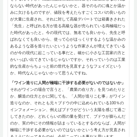
ならない時代があったんじゃないかと。器そのものに魂とか温か
みに欠けるものですが、値段を考えたらすごくコスパの良いもの
が大量に生産され、それに対して高級デパートでは箱書きされた
「先生」と呼ばれる方が造る高級な器が売られている両極端だっ
た時代があったと。今の現代では、無名でも良いから、先生と呼
ばれなくても良いから、使って心がほっくりするような温かみの
あるような器を造りたいというような作家さんが増えてきている
のが今の現代に起こっている事だと。確かに小さな工芸家の方と
かいっぱい出てきているじゃないですか。それっていうのは工業
的な生産からちょっと前の世代を見直すようなフェイズという
か、時代なんじゃないかって思うんですね。
「ワイン造りに人間が極端に干渉する必要がないのではないか」
それがワインの場合で言うと、「農業の在り方」を見つめたりと
か、醸造の仕方とかに関しても、「人間が造りこむ事」がワイン
造りなのか、それとも元々ブドウの中に込められている100％の
インフォメーション、例えばブドウがどういう太陽を感じて過ご
してきたのか、どれくらいの雨の量を受けて、ブドウが膨らんだ
のか、実の中にその情報が詰まっているとするのならば、人間が
極端に干渉する必要がないのではないかという考え方が見直され
るようになってきたのが、今起こっている事だと思います。