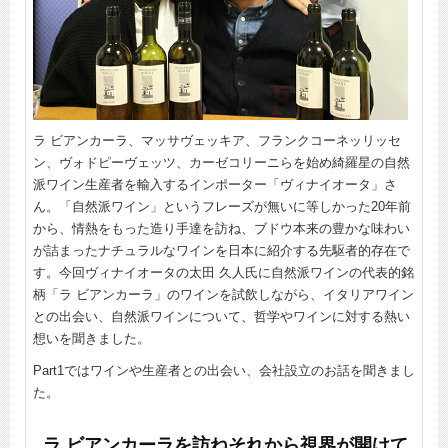
ラ ビアンカーラ、マッサヴェッキア、フランクコーネッリッセ
ン、ヴォドピーヴェッツ、カーゼコリーニらを始め綺羅星の自然
派ワイン生産者を輸入するインポーター「ヴィナイオータ」さ
ん。「自然派ワイン」というフレーズが無いに等しかった20年前
から、情熱をもった造り手達を訪ね、ブドウ本来の豊かな味わい
が詰まったナチュラルなワインを日本に紹介する先駆者的存在で
す。今回ヴィナイオータの太田 久人氏に自然派ワインの代表的銘
柄「ラ ビアンカーラ」のワインを試飲しながら、イタリアワイン
との出会い、自然派ワインについて、哲学やワインに対する熱い
想いを聞きました。
Part1ではワインや生産者との出会い、会社設立のお話を聞きまし
た。
ラ ビアンカーラを訪ねそれから視界が開けて