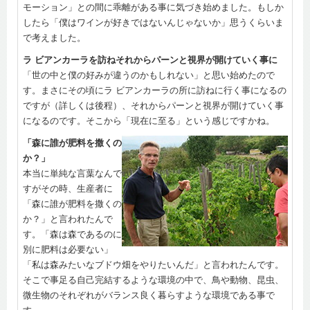
モーション」との間に乖離がある事に気づき始めました。もしか
したら「僕はワインが好きではないんじゃないか」思うくらいま
で考えました。
ラ ビアンカーラを訪ねそれからパーンと視界が開けていく事に
「世の中と僕の好みが違うのかもしれない」と思い始めたので
す。まさにその頃にラ ビアンカーラの所に訪ねに行く事になるの
ですが（詳しくは後程）、それからパーンと視界が開けていく事
になるのです。そこから「現在に至る」という感じですかね。
「森に誰が肥料を撒くの
か？」
本当に単純な言葉なんで
すがその時、生産者に
「森に誰が肥料を撒くの
か？」と言われたんで
す。「森は森であるのに
別に肥料は必要ない」
「私は森みたいなブドウ畑をやりたいんだ」と言われたんです。
そこで事足る自己完結するような環境の中で、鳥や動物、昆虫、
微生物のそれぞれがバランス良く暮らすような環境である事で