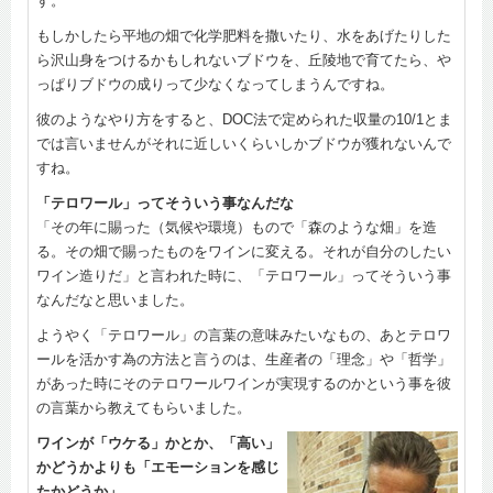
す。
もしかしたら平地の畑で化学肥料を撒いたり、水をあげたりした
ら沢山身をつけるかもしれないブドウを、丘陵地で育てたら、や
っぱりブドウの成りって少なくなってしまうんですね。
彼のようなやり方をすると、DOC法で定められた収量の10/1とま
では言いませんがそれに近しいくらいしかブドウが獲れないんで
すね。
「テロワール」ってそういう事なんだな
「その年に賜った（気候や環境）もので「森のような畑」を造
る。その畑で賜ったものをワインに変える。それが自分のしたい
ワイン造りだ」と言われた時に、「テロワール」ってそういう事
なんだなと思いました。
ようやく「テロワール」の言葉の意味みたいなもの、あとテロワ
ールを活かす為の方法と言うのは、生産者の「理念」や「哲学」
があった時にそのテロワールワインが実現するのかという事を彼
の言葉から教えてもらいました。
ワインが「ウケる」かとか、「高い」
かどうかよりも「エモーションを感じ
たかどうか」