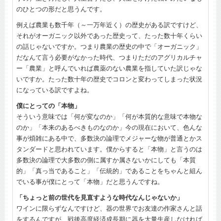
のひとつの形だと思うんです。
例えば農業も数千年（～一万年近く）の歴史がある訳ですけど、
それがオーガニック以外であった歴史って、たった数十年くらい
の話じゃないですか。つまり農業の歴史の中で「オーガニック」
だなんて言う必要がなかった時代、つまりただのアグリカルチャ
ー「農業」と呼んでいれば農薬のない農業を指していた訳じゃな
いですか。たった数十年の歴史でコロンと変わってしまった状況
になっている訳ですよね。
僕にとっての「本物」
そういう意味では「何が変なのか」「何が本質的な意味で本物な
のか」「本来のあるべきものなのか」今の現在において、色んな
事が煩雑にある中で、多数決の論理でメジャーな物が普通とかス
タンダードと思われています。僕からすると「本物」と言うのは
多数決の論理で大多数の側に属すか属さないかにしても「本質
的」「真っ当であること」「伝統的」であることをちゃんと組ん
でいる事が僕にとって「本物」だと思うんですね。
「ちょっと前の世代を見直すような時代なんじゃないか」
ワインに限らずなんですけど、器の世界でお友達の作家さんと話
をするんですが、戦後高度経済成長期に器を大量生産しなければ