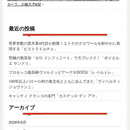
カーラ」の魅力 Part2
»
最近の投稿
世界有数の苗木業4代目が創業！エトナのテロワールを鮮やかに表
現する「ピエトラドルチェ」
究極の無添加「ゼロ インフィニート」で大ブレイク！「ポイエル
エ サンドリ」
プロセッコ最高峰ヴァルドッビアーデネDOCG「レ ベルトレ」
100年以上バローロ村の食文化とともに歩んできた「ヴィベルティ
ジョヴァンニ」
キャンティ クラシコの名門「カステッロ ディ アマ」
アーカイブ
2026年8月