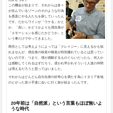
この機会が始まりで、それからは各々
が住んでいるゾーンのそのような行為
を愚直にやる人たちを探していったん
です。だからワインが「ウケる」かと
か、「高い」かどうかよりも僕自身が
「エモーションを感じたかどうか」と
いう事だけでやってきました。
商売としては考えようによっては「クレイジー」に見えるかも知
れませんが、僕自身の味覚や嗅覚が特別優れているとは思ってい
ないのです。つまり、僕が感動するものぐらいだったら、何人か
は感動してくれるはずだろう。遅かれ早かれそういう人達の仲間
は増えるだろうと思ってはいました。
それからはどんどん自分自身の好奇心を満たす為にイタリア各地
のとがった造り手達に会いに行く旅が始まったんです。
20年前は「自然派」という言葉もほぼ無いよ
うな時代