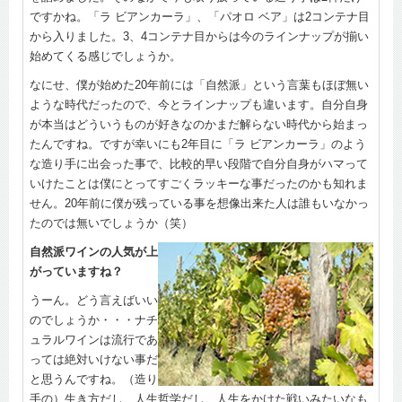
ですかね。「ラ ビアンカーラ」、「パオロ ベア」は2コンテナ目
から入りました。3、4コンテナ目からは今のラインナップが揃い
始めてくる感じでしょうか。
なにせ、僕が始めた20年前には「自然派」という言葉もほぼ無い
ような時代だったので、今とラインナップも違います。自分自身
が本当はどういうものが好きなのかまだ解らない時代から始まっ
たんですね。ですが幸いにも2年目に「ラ ビアンカーラ」のよう
な造り手に出会った事で、比較的早い段階で自分自身がハマって
いけたことは僕にとってすごくラッキーな事だったのかも知れま
せん。20年前に僕が残っている事を想像出来た人は誰もいなかっ
たのでは無いでしょうか（笑）
自然派ワインの人気が上
がっていますね？
うーん。どう言えばいい
のでしょうか・・・ナチ
ュラルワインは流行であ
っては絶対いけない事だ
と思うんですね。（造り
手の）生き方だし、人生哲学だし、人生をかけた戦いみたいなも