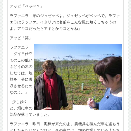
アッピ「ベッペ？」
ラファエラ「弟のジュゼッペよ。ジュゼッペがベッペで。ラファ
エラはラッファ。イタリアは名前をこんな風に短くしちゃうの
よ。アキコだったらアキとかキコとかね」
アッピ「笑」
ラファエラ
「グイヨ仕立
てのこの低い
ぶどうの木の
したては、地
熱を十分に吸
収させるため
なのよ。」
─少し歩く
と、畑に車の
部品が落ちていました。
ラファエラ「昨日、泥棒が来たのよ。農機具を積んだ車を盗もう
としたみたいなんだけど。その車には、畑の作業している人たち