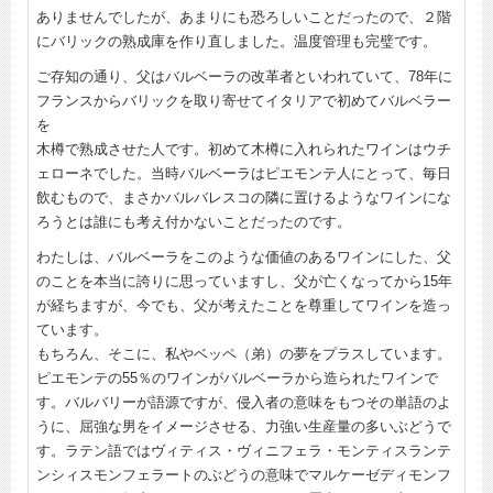
ありませんでしたが、あまりにも恐ろしいことだったので、２階
にバリックの熟成庫を作り直しました。温度管理も完璧です。
ご存知の通り、父はバルベーラの改革者といわれていて、78年に
フランスからバリックを取り寄せてイタリアで初めてバルベラー
を
木樽で熟成させた人です。初めて木樽に入れられたワインはウチ
ェローネでした。当時バルベーラはピエモンテ人にとって、毎日
飲むもので、まさかバルバレスコの隣に置けるようなワインにな
ろうとは誰にも考え付かないことだったのです。
わたしは、バルベーラをこのような価値のあるワインにした、父
のことを本当に誇りに思っていますし、父が亡くなってから15年
が経ちますが、今でも、父が考えたことを尊重してワインを造っ
ています。
もちろん、そこに、私やベッペ（弟）の夢をプラスしています。
ピエモンテの55％のワインがバルベーラから造られたワインで
す。バルバリーが語源ですが、侵入者の意味をもつその単語のよ
うに、屈強な男をイメージさせる、力強い生産量の多いぶどうで
す。ラテン語ではヴィティス・ヴィニフェラ・モンティスランテ
ンシィスモンフェラートのぶどうの意味でマルケーゼディモンフ