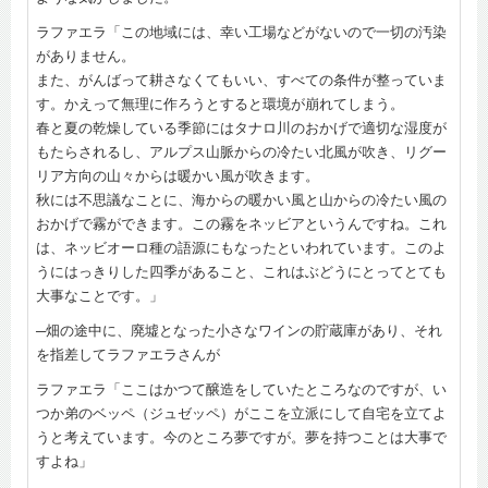
ラファエラ「この地域には、幸い工場などがないので一切の汚染
がありません。
また、がんばって耕さなくてもいい、すべての条件が整っていま
す。かえって無理に作ろうとすると環境が崩れてしまう。
春と夏の乾燥している季節にはタナロ川のおかげで適切な湿度が
もたらされるし、アルプス山脈からの冷たい北風が吹き、リグー
リア方向の山々からは暖かい風が吹きます。
秋には不思議なことに、海からの暖かい風と山からの冷たい風の
おかげで霧ができます。この霧をネッビアというんですね。これ
は、ネッビオーロ種の語源にもなったといわれています。このよ
うにはっきりした四季があること、これはぶどうにとってとても
大事なことです。」
─畑の途中に、廃墟となった小さなワインの貯蔵庫があり、それ
を指差してラファエラさんが
ラファエラ「ここはかつて醸造をしていたところなのですが、い
つか弟のベッペ（ジュゼッペ）がここを立派にして自宅を立てよ
うと考えています。今のところ夢ですが。夢を持つことは大事で
すよね」