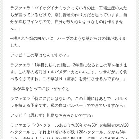
ラファエラ「バイオダイナミックっていうのは、工場生産の人た
ちが言っているだけで、別に普通の作り方だと思っています。自
分が飲むワインなので、自分が飲めないようなものは作りませ
ん。」
─耕された畑の向かいに、ハーブのような草だらけの畑がありま
した。
アッピ「この草はなんですか？」
ラファエラ「1年目に耕した畑に、2年目になるとこの草を植えま
す。この草の名前はエルバメディカといいます。ウサギがよく食
べるくさですね。この草はＮ（窒素）を発生させるんですね。」
─私が草をとってにおいがかぐと
ラファエラ「特ににおいはないの。この土地にはあとで、バルベ
ラを植える予定です。私の血はバルベーラでできていますから」
アッピ「（思わず）川島なおみみたいですね」
ラファエラ「40ヘクタールあるうち30年から50年の樹齢の木が20
ヘクタールに、それより若い木が残り20ヘクタール。２から3年
ごとに樹齢の古くなりすぎた畑を掘り返して新しく植え替えてい