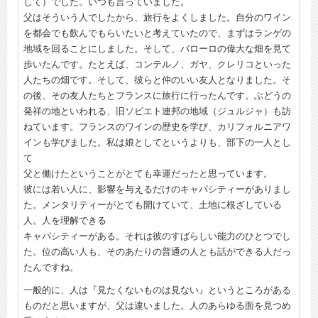
して）でした。いつも言っていました。
父はそういう人でしたから、旅行をよくしました。自分のワイン
を都会でも飲んでもらいたいと考えていたので、まずはランゲの
地域を回ることにしました。そして、バローロの偉大な畑を見て
歩いたんです。たとえば、コンテルノ、ガヤ、クレリコといった
人たちの畑です。そして、彼らと仲のいい友人となりました。そ
の後、その友人たちとフランスに旅行に行ったんです。ぶどうの
発祥の地といわれる、旧ソビエト連邦の地域（ジュルジャ）も訪
ねています。フランスのワインの歴史を学び、カリフォルニアワ
インも学びました。私は娘としてというよりも、部下の一人とし
て
父と働けたということがとても幸運だったと思っています。
彼には若い人に、影響を与えるだけのキャパシティーがありまし
た。メンタリティーがとても開けていて、土地に根ざしている
人。人を理解できる
キャパシティーがある。それは彼のすばらしい能力のひとつでし
た。位の高い人も、そのあたりの普通の人とも話ができる人だっ
たんですね。
一般的に、人は『見たくないものは見ない』というところがある
ものだと思いますが、父は違いました。人のあらゆる面を見つめ