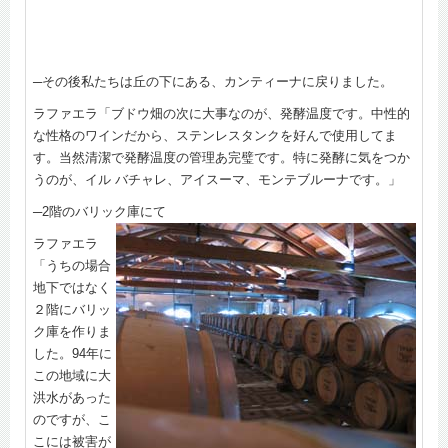
─その後私たちは丘の下にある、カンティーナに戻りました。
ラファエラ「ブドウ畑の次に大事なのが、発酵温度です。中性的
な性格のワインだから、ステンレスタンクを好んで使用してま
す。当然清潔で発酵温度の管理あ完璧です。特に発酵に気をつか
うのが、イル バチャレ、アイスーマ、モンテブルーナです。」
─2階のバリック庫にて
ラファエラ
「うちの場合
地下ではなく
２階にバリッ
ク庫を作りま
した。94年に
この地域に大
洪水があった
のですが、こ
こには被害が