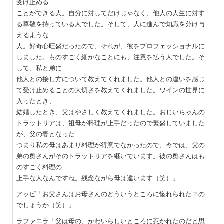
受け止める
ことができる人。自分に対してだけじゃなく、他人の人生に対す
る尊敬を持っている人でした。そして、人に進んで知識を分け与
えるような
人。好奇心旺盛だったので、それが、彼をプロフェッショナルに
しました。ものすごく細かなことにも、注意を払う人でした。そ
して、私と弟に
他人との接し方について教えてくれました。他人との違いを感じ
て受け止めることの大切さを教えてくれました。ワインの世界に
入ったとき、
結婚したとき、父はやさしく教えてくれました。おじいちゃんの
トラットリアは、祖母が料理が上手だったので繁盛していました
が、父の妻となった
つまり私の母はあまり料理が得意でなかったので、今では、父の
弟の奥さんがそのトラットリアを継いでいます。彼の奥さんはも
のすごく料理の
上手な人なんですね。残念ながら母は違います（笑）」
アッピ「お父さんはお母さんのどういうところに惚れられた？の
でしょうか（笑）」
ラファエラ「父は母の、かわいらしいところに惹かれたのだと思