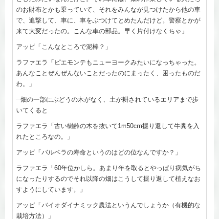
のお財布とかも乗っていて、それをみんなが見つけたから他の車
で、追撃して、車に、車をぶつけてとめたんだけど。警察とかが
来て大変だったの。こんな車の部品。早く片付けなくちゃ」
アッピ「こんなところで泥棒？」
ラファエラ「ピエモンテもニューヨークみたいになっちゃった。
あんなことぜんぜんないことだったのにまったく、困ったものだ
わ。」
─畑の一部にぶどうの木がなく、土が耕されているエリアまで歩
いてくると
ラファエラ「古い樹齢の木を抜いて1m50cm掘り返して牛糞を入
れたところなの。」
アッピ「バルベラの寿命というのはどの位なんですか？」
ラファエラ「60年位かしら。あまり年を取るとやっぱり病気がち
になったりするのでそれ以降の畑はこうして掘り返して植えなお
すようにしています。」
アッピ「バイオダイナミック農法というんでしょうか（有機的な
栽培方法）」