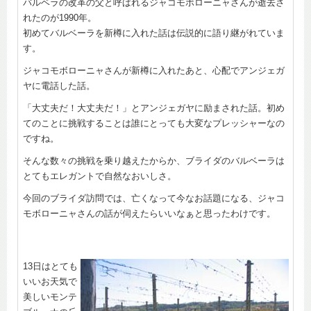
バルベラの改革の父と呼ばれるジャコモボローニャさんが逝去さ
れたのが1990年。
初めてバルベーラを新樽に入れた話は伝説的に語り継がれていま
す。
ジャコモボローニャさんが新樽に入れたあと、心配でアンジェガ
ヤに電話した話。
「大丈夫だ！大丈夫だ！」とアンジェガヤに励まされた話。初め
てのことに挑戦することは誰にとっても大変なプレッシャーなの
ですね。
そんな数々の挑戦を乗り越えたからか、ブライダのバルベーラは
とてもエレガントで自然なおいしさ。
今回のブライダ訪問では、亡くなって今なお話題になる、ジャコ
モボローニャさんの話が伺えたらいいなぁと思ったわけです。
13日はとても
いいお天気で
美しいモンテ