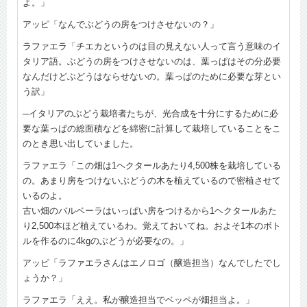
よ。」
アッピ「なんでぶどうの房をつけさせないの？」
ラファエラ「チエカというのは目の見えない人って言う意味のイ
タリア語。ぶどうの房をつけさせないのは、葉っぱはその分必要
なんだけどぶどうはならせないの。葉っぱのために必要な芽とい
う訳」
─イタリアのぶどう栽培者たちが、光合成を十分にするために必
要な葉っぱの総面積などを綿密に計算して栽培していることをこ
のとき思い出していました。
ラファエラ「この畑は1ヘクタールあたり4,500株を栽培している
の。あまり房をつけないぶどうの木を植えているので密植させて
いるのよ。
古い畑のバルベーラはいっぱい房をつけるから1ヘクタールあた
り2,500本ほど植えているわ。覚えておいてね。およそ1本のボト
ルを作るのに4kgのぶどうが必要なの。」
アッピ「ラファエラさんはエノロゴ（醸造担当）なんでしたでし
ょうか？」
ラファエラ「ええ。私が醸造担当でベッペが畑担当よ。」