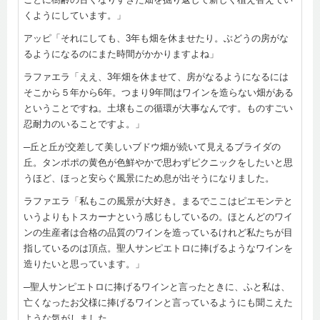
くようにしています。」
アッピ「それにしても、3年も畑を休ませたり。ぶどうの房がな
るようになるのにまた時間がかかりますよね」
ラファエラ「ええ、3年畑を休ませて、房がなるようになるには
そこから５年から6年。つまり9年間はワインを造らない畑がある
ということですね。土壌もこの循環が大事なんです。ものすごい
忍耐力のいることですよ。」
─丘と丘が交差して美しいブドウ畑が続いて見えるブライダの
丘。タンポポの黄色が色鮮やかで思わずピクニックをしたいと思
うほど、ほっと安らぐ風景にため息が出そうになりました。
ラファエラ「私もこの風景が大好き。まるでここはピエモンテと
いうよりもトスカーナという感じもしているの。ほとんどのワイ
ンの生産者は合格の品質のワインを造っているけれど私たちが目
指しているのは頂点。聖人サンピエトロに捧げるようなワインを
造りたいと思っています。」
─聖人サンピエトロに捧げるワインと言ったときに、ふと私は、
亡くなったお父様に捧げるワインと言っているようにも聞こえた
ような気がしました。