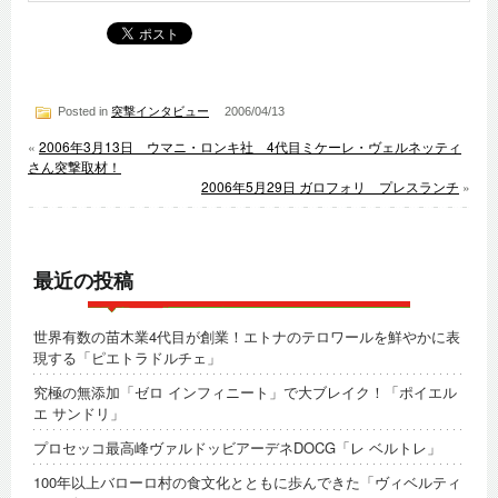
Posted in
突撃インタビュー
2006/04/13
«
2006年3月13日 ウマニ・ロンキ社 4代目ミケーレ・ヴェルネッティ
さん突撃取材！
2006年5月29日 ガロフォリ プレスランチ
»
最近の投稿
世界有数の苗木業4代目が創業！エトナのテロワールを鮮やかに表
現する「ピエトラドルチェ」
究極の無添加「ゼロ インフィニート」で大ブレイク！「ポイエル
エ サンドリ」
プロセッコ最高峰ヴァルドッビアーデネDOCG「レ ベルトレ」
100年以上バローロ村の食文化とともに歩んできた「ヴィベルティ