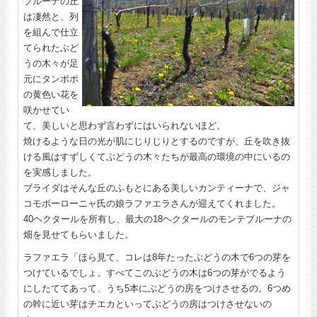
ブルーナの丘
は凄然と、列
を組んで仕立
てられたぶど
うの木々が足
元にタンポポ
の黄色い花を
咲かせてい
て、美しいと思わず言わずにはいられないほど。
焼けるような日の光が肌にじりじりとするのですが、丘を吹き抜
ける風はすずしくてぶどうの木々たちが最高の環境の中にいるの
を実感しました。
ブライダはそんな丘のふもとにある美しいカンティーナで、ジャ
コモボーローニャ氏の娘ラファエラさんが迎えてくれました。
40ヘクタールを所有し、最大の18ヘクタールのモンテブルーナの
畑を見せてもらいました。
ラファエラ「ほら見て、コレは8年たったぶどうの木で6つの芽を
つけているでしょ。すべてこのぶどうの木は6つの芽がでるよう
にしたててあって、うち5本にぶどうの房をつけさせるの。6つめ
の幹に近い芽はチエカといってぶどうの房はつけさせないの