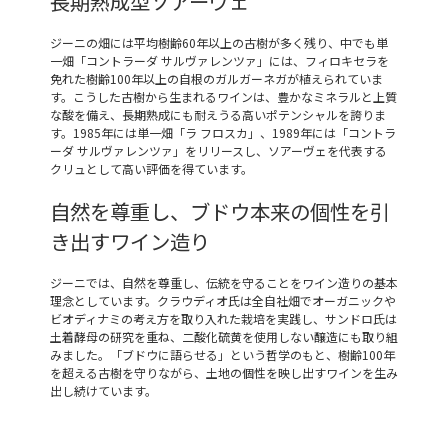
長期熟成型ソアーヴェ
ジーニの畑には平均樹齢60年以上の古樹が多く残り、中でも単
一畑「コントラーダ サルヴァレンツァ」には、フィロキセラを
免れた樹齢100年以上の自根のガルガーネガが植えられていま
す。こうした古樹から生まれるワインは、豊かなミネラルと上質
な酸を備え、長期熟成にも耐えうる高いポテンシャルを誇りま
す。1985年には単一畑「ラ フロスカ」、1989年には「コントラ
ーダ サルヴァレンツァ」をリリースし、ソアーヴェを代表する
クリュとして高い評価を得ています。
自然を尊重し、ブドウ本来の個性を引
き出すワイン造り
ジーニでは、自然を尊重し、伝統を守ることをワイン造りの基本
理念としています。クラウディオ氏は全自社畑でオーガニックや
ビオディナミの考え方を取り入れた栽培を実践し、サンドロ氏は
土着酵母の研究を重ね、二酸化硫黄を使用しない醸造にも取り組
みました。「ブドウに語らせる」という哲学のもと、樹齢100年
を超える古樹を守りながら、土地の個性を映し出すワインを生み
出し続けています。