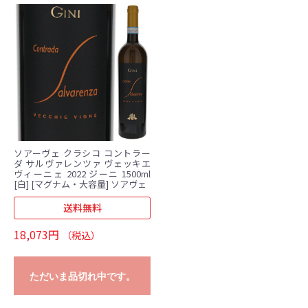
ソアーヴェ クラシコ コントラー
ダ サルヴァレンツァ ヴェッキエ
ヴィーニェ 2022 ジーニ 1500ml
[白] [マグナム・大容量] ソアヴェ
送料無料
18,073円
（税込）
ただいま品切れ中です。