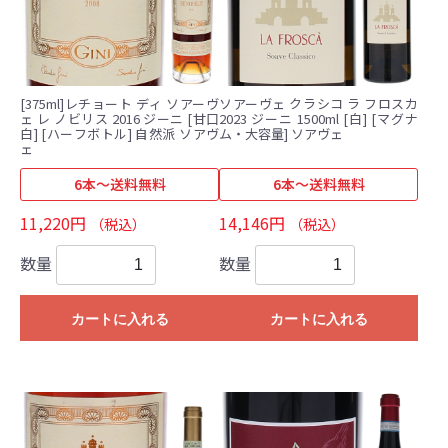
[375ml]レチョート ディ ソアーヴ
ソアーヴェ クラシコ ラ フロスカ
ェ レ ノビリス 2016 ジーニ [甘口
2023 ジーニ 1500ml [白] [マグナ
白] [ハーフボトル] 自然派 ソアヴ
ム・大容量] ソアヴェ
ェ
6本～送料無料
6本～送料無料
11,220円
14,146円
（税込）
（税込）
数量
数量
カートに入れる
カートに入れる