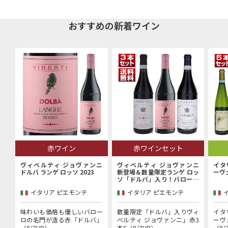
おすすめの新着ワイン
赤ワイン
赤ワインセット
ヴィベルティ ジョヴァンニ
ヴィベルティ ジョヴァンニ
イタ
ドルバ ランゲ ロッソ 2023
新登場＆数量限定ランゲ ロッ
ーヴ
ソ「ドルバ」入り！バローロ
村で100年以上続く歴史的生
イタリア ピエモンテ
イタリア ピエモンテ
産者「ヴィベルティ ジョヴァ
ンニ」赤3本セット
味わいも価格も優しいバロー
数量限定「ドルバ」入りヴィ
イタ
ロの名門が造る赤「ドルバ」
ベルティ ジョヴァンニ」赤3
ーヴ
（8/7UP）
本S（8/7UP）
（8/