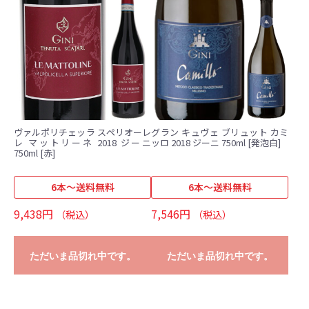
ヴァルポリチェッラ スペリオーレ
グラン キュヴェ ブリュット カミ
レ マットリーネ 2018 ジーニ
ッロ 2018 ジーニ 750ml [発泡白]
750ml [赤]
6本～送料無料
6本～送料無料
9,438円
7,546円
（税込）
（税込）
ただいま品切れ中です。
ただいま品切れ中です。