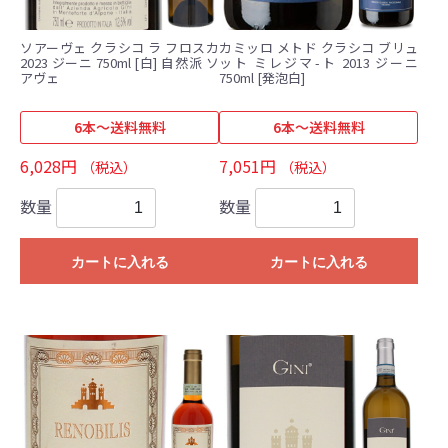
ソアーヴェ クラシコ ラ フロスカ
カミッロ メトド クラシコ ブリュ
2023 ジーニ 750ml [白] 自然派 ソ
ット ミレジマ-ト 2013 ジーニ
アヴェ
750ml [発泡白]
6本～送料無料
6本～送料無料
6,028円
7,051円
（税込）
（税込）
数量
数量
カートに入れる
カートに入れる