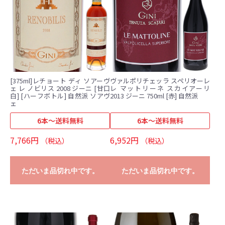
[375ml]レチョート ディ ソアーヴ
ヴァルポリチェッラ スペリオーレ
ェ レ ノビリス 2008 ジーニ [甘口
レ マットリーネ スカイアーリ
白] [ハーフボトル] 自然派 ソアヴ
2013 ジーニ 750ml [赤] 自然派
ェ
6本～送料無料
6本～送料無料
7,766円
6,952円
（税込）
（税込）
ただいま品切れ中です。
ただいま品切れ中です。