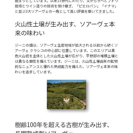
始まりとしています。以来15世代にわたり、父から子へとブドウ
栽培とワイン造りの技術を受け継ぎ、「ピエロパン」「イナマ」
と並ぶ3大ソアーヴェの一角として高い評価を築いてきました。
火山性土壌が生み出す、ソアーヴェ本
来の味わい
ジーニの畑は、ソアーヴェ生産地域が拡大される以前から続くソ
アーヴェ クラシコの中心部に位置しています。このエリアは黒
色火山岩を主体とした火山性土壌が広がり、平野部の堆積土壌と
は異なる個性を備えています。ジーニは、火山性土壌由来の鉱物
的なニュアンスと優れた熟成能力を備えた、ソアーヴェ本来の味
わいを追求しています。
樹齢100年を超える古樹が生み出す、