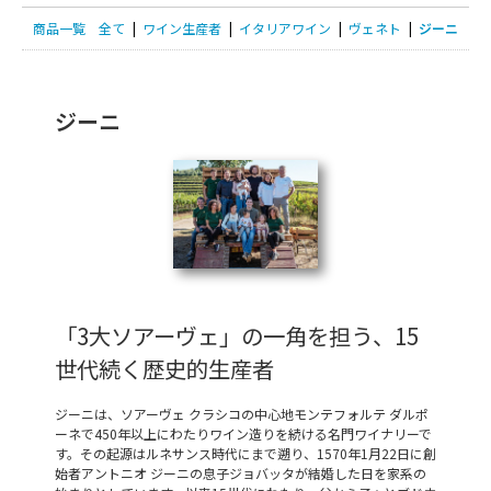
商品一覧
全て
|
ワイン生産者
|
イタリアワイン
|
ヴェネト
|
ジーニ
ジーニ
「3大ソアーヴェ」の一角を担う、15
世代続く歴史的生産者
ジーニは、ソアーヴェ クラシコの中心地モンテフォルテ ダルポ
ーネで450年以上にわたりワイン造りを続ける名門ワイナリーで
す。その起源はルネサンス時代にまで遡り、1570年1月22日に創
始者アントニオ ジーニの息子ジョバッタが結婚した日を家系の