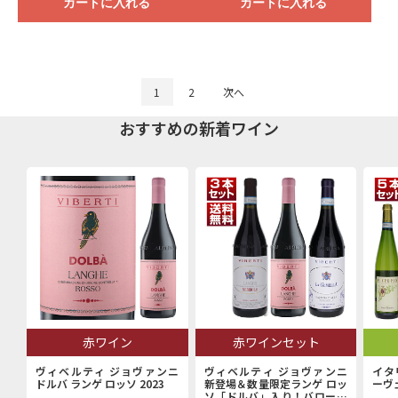
カートに入れる
カートに入れる
1
2
次へ
おすすめの新着ワイン
赤ワイン
赤ワインセット
ヴィベルティ ジョヴァンニ
ヴィベルティ ジョヴァンニ
イタ
ドルバ ランゲ ロッソ 2023
新登場＆数量限定ランゲ ロッ
ーヴ
ソ「ドルバ」入り！バローロ