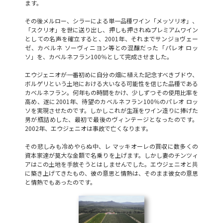
ます。
その後メルロー、シラーによる単一品種ワイン「メッソリオ」、
「スクリオ」を世に送り出し、押しも押されぬプレミアムワイン
としての名声を確立すると、2001年、それまでサンジョヴェー
ゼ、カベルネ ソーヴィニヨン等との混醸だった「パレオ ロッ
ソ」を、カベルネフラン100％として完成させました。
エウジェニオが一番初めに自分の畑に植えた記念すべきブドウ、
ボルゲリという土地における大いなる可能性を信じた品種である
カベルネフラン。何年もの時間をかけ、少しずつその使用比率を
高め、遂に2001年、待望のカベルネフラン100％のパレオ ロッ
ソを実現させたのです。しかしこれが生涯をワイン造りに捧げた
男が瓶詰めした、最初で最後のヴィンテージとなったのです。
2002年、エウジェニオは事故で亡くなります。
その悲しみも冷めやらぬ中、レ マッキオーレの買収に数多くの
資本家達が莫大な金額で名乗りを上げます。しかし妻のチンツィ
アはこの土地を手放そうとはしませんでした。エウジェニオと共
に築き上げてきたもの、彼の意思と情熱は、そのまま彼女の意思
と情熱でもあったのです。