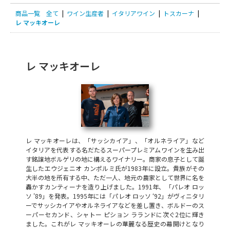
商品一覧
全て
|
ワイン生産者
|
イタリアワイン
|
トスカーナ
|
レ マッキオーレ
レ マッキオーレ
レ マッキオーレは、「サッシカイア」、「オルネライア」など
イタリアを代表する名だたるスーパープレミアムワインを生み出
す銘譲地ボルゲリの地に構えるワイナリー。商家の息子として誕
生したエウジェニオ カンポルミ氏が1983年に設立。貴族がその
大半の地を所有する中、ただ一人、地元の農家として世界に名を
轟かすカンティーナを造り上げました。1991年、「パレオ ロッ
ソ '89」を発表。1995年には「パレオ ロッソ ‘92」がヴィニタリ
ーでサッシカイアやオルネライアなどを差し置き、ボルドーのス
ーパーセカンド、シャトー ピション ラランドに次ぐ2位に輝き
ました。これがレ マッキオーレの華麗なる歴史の幕開けとなり