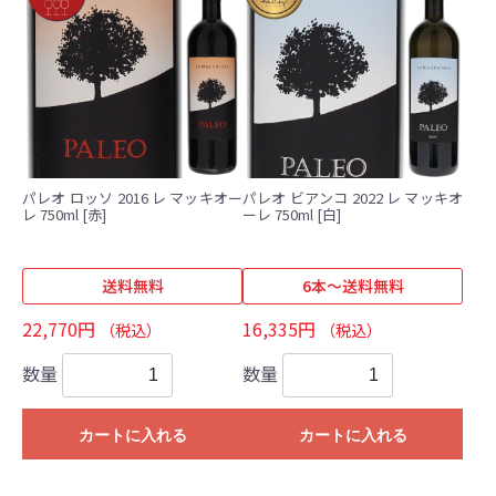
パレオ ロッソ 2016 レ マッキオー
パレオ ビアンコ 2022 レ マッキオ
レ 750ml [赤]
ーレ 750ml [白]
送料無料
6本～送料無料
22,770円
16,335円
（税込）
（税込）
数量
数量
カートに入れる
カートに入れる