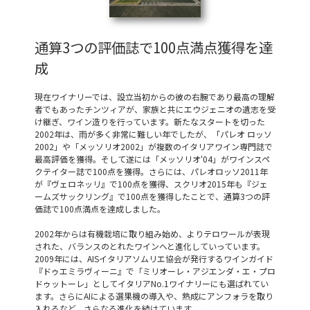
通算3つの評価誌で100点満点獲得を達
成
現在ワイナリーでは、設立当初からの彼の右腕であり最高の理解
者でもあったチンツィアが、家族と共にエウジェニオの遺志を受
け継ぎ、ワイン造りを行っています。新たなスタートを切った
2002年は、雨が多く非常に難しい年でしたが、「パレオ ロッソ
2002」や「メッソリオ2002」が複数のイタリアワイン専門誌で
最高評価を獲得。そして遂には「メッソリオ‘04」がワインスペ
クテイター誌で100点を獲得。さらには、パレオロッソ2011年
が『ヴェロネッリ』で100点を獲得、スクリオ2015年も『ジェ
ームズサックリング』で100点を獲得したことで、通算3つの評
価誌で100点満点を達成しました。
2002年からは有機栽培に取り組み始め、よりテロワールが表現
された、バランスのとれたワインへと進化していっています。
2009年には、AISイタリアソムリエ協会が発行するワインガイド
『ドゥエミラヴィーニ』で「ミリオーレ・アジエンダ・エ・プロ
ドゥットーレ」としてイタリアNo.1ワイナリーにも選ばれてい
ます。さらにAIによる選果機の導入や、熟成にアンフォラを取り
入れるなど、さらなる進化を続けています。