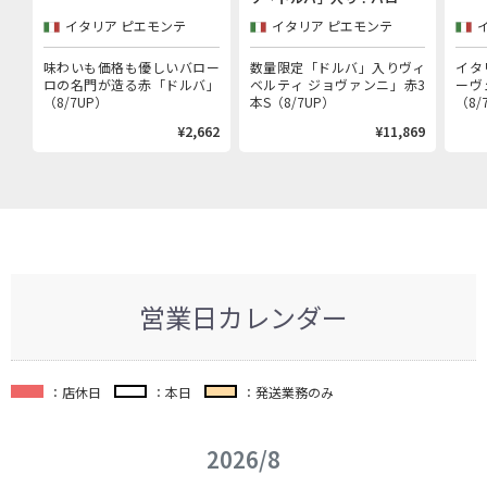
村で100年以上続く歴史的生
イタリア ピエモンテ
イタリア ピエモンテ
産者「ヴィベルティ ジョヴァ
ンニ」赤3本セット
味わいも価格も優しいバロー
数量限定「ドルバ」入りヴィ
イタ
ロの名門が造る赤「ドルバ」
ベルティ ジョヴァンニ」赤3
ーヴ
（8/7UP）
本S（8/7UP）
（8/
¥2,662
¥11,869
営業日カレンダー
：店休日
：本日
：発送業務のみ
2026/8