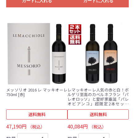
カートに入れる
カートに入れる
メッソリオ 2016 レ マッキオーレ
レマッキオーレ人気の赤と白！ボ
750ml [赤]
ルゲリ至高のカベルネフラン「パ
レオロッソ」と愛好家垂涎「パレ
オビアンコ」超限定2本セット
(750ml×2)
送料無料
送料無料
47,190円
40,084円
（税込）
（税込）