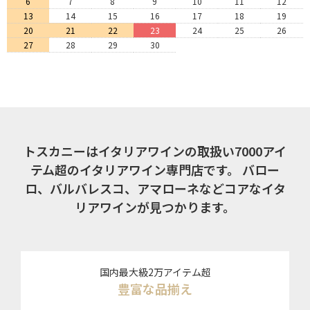
6
7
8
9
10
11
12
13
14
15
16
17
18
19
20
21
22
23
24
25
26
27
28
29
30
トスカニーはイタリアワインの取扱い7000アイ
テム超のイタリアワイン専門店です。
バロー
ロ、バルバレスコ、アマローネなどコアなイタ
リアワインが見つかります。
国内最大級2万アイテム超
豊富な品揃え