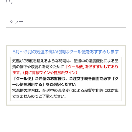
い。
シラー