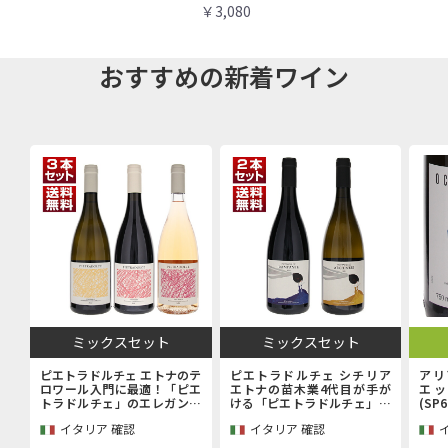
￥3,080
おすすめの新着ワイン
ミックスセット
ミックスセット
ピエトラドルチェ エトナのテ
ピエトラドルチェ シチリア
アリ
ロワール入門に最適！「ピエ
エトナの苗木業4代目が手が
エッ
トラドルチェ」のエレガンス
ける「ピエトラドルチェ」上
(SP
を堪能するエントリーキュヴ
級キュヴェ赤白2本セット
イタリア 確認
イタリア 確認
ェ赤白ロゼ3本セット