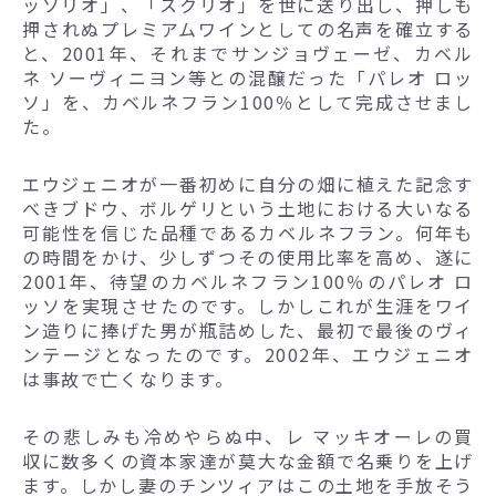
ッソリオ」、「スクリオ」を世に送り出し、押しも
押されぬプレミアムワインとしての名声を確立する
と、2001年、それまでサンジョヴェーゼ、カベル
ネ ソーヴィニヨン等との混醸だった「パレオ ロッ
ソ」を、カベルネフラン100％として完成させまし
た。
エウジェニオが一番初めに自分の畑に植えた記念す
べきブドウ、ボルゲリという土地における大いなる
可能性を信じた品種であるカベルネフラン。何年も
の時間をかけ、少しずつその使用比率を高め、遂に
2001年、待望のカベルネフラン100％のパレオ ロ
ッソを実現させたのです。しかしこれが生涯をワイ
ン造りに捧げた男が瓶詰めした、最初で最後のヴィ
ンテージとなったのです。2002年、エウジェニオ
は事故で亡くなります。
その悲しみも冷めやらぬ中、レ マッキオーレの買
収に数多くの資本家達が莫大な金額で名乗りを上げ
ます。しかし妻のチンツィアはこの土地を手放そう