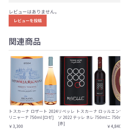
レビューはありません。
レビューを投稿
関連商品
トスカーナ ロザート 2024
リベッレ トスカーナ ロッ
ルエンツォ 
リニャーナ 750ml [ロゼ]
ソ 2022 テッレ ネレ 750ml
ニ 750ml [
[赤]
￥3,300
￥4,840