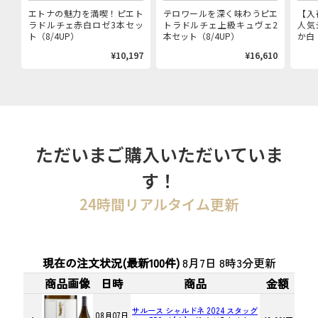
エトナの魅力を満喫！ピエト
テロワールを深く味わうピエ
【入
ラドルチェ赤白ロゼ3本セッ
トラドルチェ上級キュヴェ2
人気
ト（8/4UP）
本セット（8/4UP）
か白（
¥10,197
¥16,610
ただいまご購入いただいていま
す！
24時間リアルタイム更新