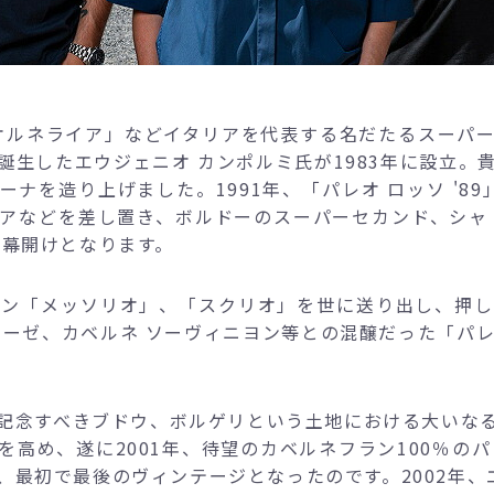
オルネライア」などイタリアを代表する名だたるスーパ
誕生したエウジェニオ カンポルミ氏が1983年に設立。
を造り上げました。1991年、「パレオ ロッソ '89」を
アなどを差し置き、ボルドーのスーパーセカンド、シャト
の幕開けとなります。
イン「メッソリオ」、「スクリオ」を世に送り出し、押し
ェーゼ、カベルネ ソーヴィニヨン等との混醸だった「パレ
記念すべきブドウ、ボルゲリという土地における大いな
高め、遂に2001年、待望のカベルネフラン100％の
、最初で最後のヴィンテージとなったのです。2002年、