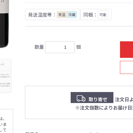
発送温度帯：
同梱：
常温
冷蔵
可能
数量
個
取り寄せ
注文日よ
※注文個数によりお届け日
は、
いま
して