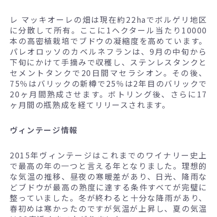
レ マッキオーレの畑は現在約22haでボルゲリ地区
に分散して所有。ここに1ヘクタール当たり10000
本の高密植栽培でブドウの凝縮度を高めています。
パレオロッソのカベルネフランは、9月の中旬から
下旬にかけて手摘みで収穫し、ステンレスタンクと
セメントタンクで20日間マセラシオン。その後、
75％はバリックの新樽で25％は2年目のバリックで
20ヶ月間熟成させます。ボトリング後、さらに17
ヶ月間の瓶熟成を経てリリースされます。
ヴィンテージ情報
2015年ヴィンテージはこれまでのワイナリー史上
で最高の年の一つと言える年となりました。理想的
な気温の推移、昼夜の寒暖差があり、日光、降雨な
どブドウが最高の熟度に達する条件すべてが完璧に
整っていました。冬が終わると十分な降雨があり、
春初めは寒かったのですが気温が上昇し、夏の気温