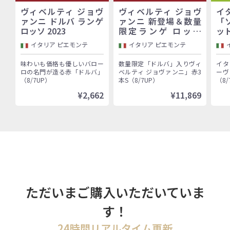
ヴィベルティ ジョヴ
ヴィベルティ ジョヴ
イ
ァンニ ドルバ ランゲ
ァンニ 新登場＆数量
「
ロッソ 2023
限定ランゲ ロッソ
ッ
「ドルバ」入り！バロ
イタリア ピエモンテ
イタリア ピエモンテ
ーロ村で100年以上続
く歴史的生産者「ヴィ
味わいも価格も優しいバロー
数量限定「ドルバ」入りヴィ
イタ
ベルティ ジョヴァン
ロの名門が造る赤「ドルバ」
ベルティ ジョヴァンニ」赤3
ーヴ
ニ」赤3本セット
（8/7UP）
本S（8/7UP）
（8/
¥2,662
¥11,869
ただいまご購入いただいていま
す！
24時間リアルタイム更新