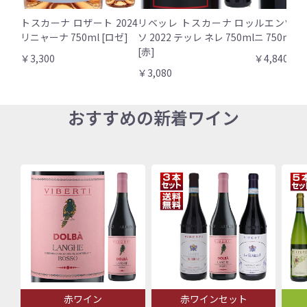
トスカーナ ロザート 2024
リベッレ トスカーナ ロッ
ルエンツォ 
リニャーナ 750ml [ロゼ]
ソ 2022 テッレ ネレ 750ml
ニ 750ml [
[赤]
￥3,300
￥4,840
￥3,080
おすすめの新着ワイン
赤ワイン
赤ワインセット