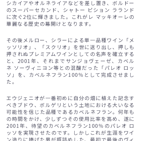
シカイアやオルネライアなどを差し置き、ボルドー
のスーパーセカンド、シャトー ピション ラランド
に次ぐ2位に輝きました。これがレ マッキオーレの
華麗なる歴史の幕開けとなります。
その後メルロー、シラーによる単一品種ワイン「メ
ッソリオ」、「スクリオ」を世に送り出し、押しも
押されぬプレミアムワインとしての名声を確立する
と、2001年、それまでサンジョヴェーゼ、カベル
ネ ソーヴィニヨン等との混醸だった「パレオ ロッ
ソ」を、カベルネフラン100％として完成させまし
た。
エウジェニオが一番初めに自分の畑に植えた記念す
べきブドウ、ボルゲリという土地における大いなる
可能性を信じた品種であるカベルネフラン。何年も
の時間をかけ、少しずつその使用比率を高め、遂に
2001年、待望のカベルネフラン100％のパレオ ロ
ッソを実現させたのです。しかしこれが生涯をワイ
ン造りに捧げた男が瓶詰めした、最初で最後のヴィ