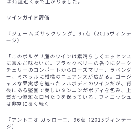
は32度近くまで上がりました。
ワインガイド評価
『ジェームズサックリング』97点（2015ヴィンテ
ージ）
「このボルゲリ産のワインは素晴らしくエッセンス
に富んだ味わいだ。ブラックベリーの香りにダーク
チェリーのコンポートからローズマリー、ラベンダ
ー、ミネラルに柑橘のニュアンスが広がる。ゴージ
ャスな果実感を纏ったフルボディのワインだが、背
後にある堅固で美しいタンニンがボディを包み、上
質かつ優雅な口当たりを保っている。フィニッシュ
は非常に長く続く
『アントニオ ガッローニ』96点（2015ヴィンテー
ジ）