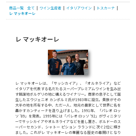
商品一覧
全て
|
ワイン生産者
|
イタリアワイン
|
トスカーナ
|
レ マッキオーレ
レ マッキオーレ
レ マッキオーレは、「サッシカイア」、「オルネライア」など
イタリアを代表する名だたるスーパープレミアムワインを生み出
す銘譲地ボルゲリの地に構えるワイナリー。商家の息子として誕
生したエウジェニオ カンポルミ氏が1983年に設立。貴族がその
大半の地を所有する中、ただ一人、地元の農家として世界に名を
轟かすカンティーナを造り上げました。1991年、「パレオ ロッ
ソ '89」を発表。1995年には「パレオ ロッソ ‘92」がヴィニタリ
ーでサッシカイアやオルネライアなどを差し置き、ボルドーのス
ーパーセカンド、シャトー ピション ラランドに次ぐ2位に輝き
ました。これがレ マッキオーレの華麗なる歴史の幕開けとなり