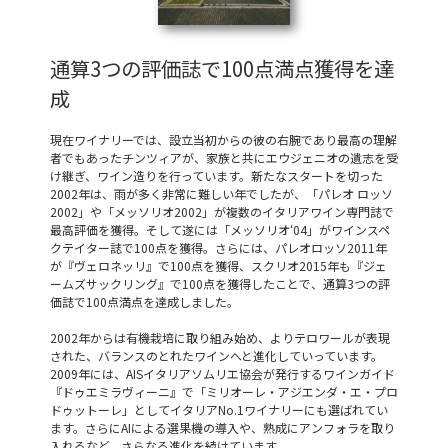
通算3つの評価誌で100点満点獲得を達
成
現在ワイナリーでは、設立当初からの彼の右腕であり最高の理解
者でもあったチンツィアが、家族と共にエウジェニオの遺志を受
け継ぎ、ワイン造りを行っています。新たなスタートを切った
2002年は、雨が多く非常に難しい年でしたが、「パレオ ロッソ
2002」や「メッソリオ2002」が複数のイタリアワイン専門誌で
最高評価を獲得。そして遂には「メッソリオ‘04」がワインスペ
クテイター誌で100点を獲得。さらには、パレオロッソ2011年
が『ヴェロネッリ』で100点を獲得、スクリオ2015年も『ジェ
ームズサックリング』で100点を獲得したことで、通算3つの評
価誌で100点満点を達成しました。
2002年からは有機栽培に取り組み始め、よりテロワールが表現
された、バランスのとれたワインへと進化していっています。
2009年には、AISイタリアソムリエ協会が発行するワインガイド
『ドゥエミラヴィーニ』で「ミリオーレ・アジエンダ・エ・プロ
ドゥットーレ」としてイタリアNo.1ワイナリーにも選ばれてい
ます。さらにAIによる選果機の導入や、熟成にアンフォラを取り
入れるなど、さらなる進化を続けています。