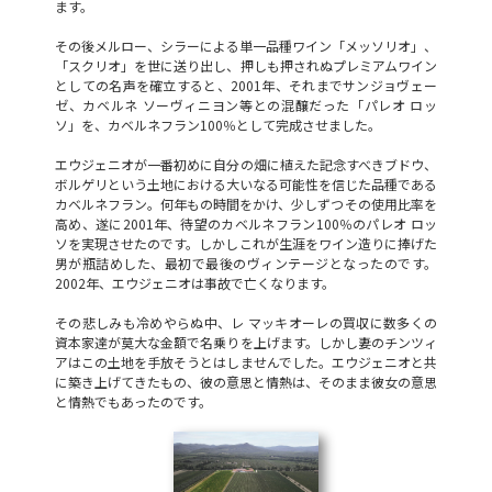
ます。
その後メルロー、シラーによる単一品種ワイン「メッソリオ」、
「スクリオ」を世に送り出し、押しも押されぬプレミアムワイン
としての名声を確立すると、2001年、それまでサンジョヴェー
ゼ、カベルネ ソーヴィニヨン等との混醸だった「パレオ ロッ
ソ」を、カベルネフラン100％として完成させました。
エウジェニオが一番初めに自分の畑に植えた記念すべきブドウ、
ボルゲリという土地における大いなる可能性を信じた品種である
カベルネフラン。何年もの時間をかけ、少しずつその使用比率を
高め、遂に2001年、待望のカベルネフラン100％のパレオ ロッ
ソを実現させたのです。しかしこれが生涯をワイン造りに捧げた
男が瓶詰めした、最初で最後のヴィンテージとなったのです。
2002年、エウジェニオは事故で亡くなります。
その悲しみも冷めやらぬ中、レ マッキオーレの買収に数多くの
資本家達が莫大な金額で名乗りを上げます。しかし妻のチンツィ
アはこの土地を手放そうとはしませんでした。エウジェニオと共
に築き上げてきたもの、彼の意思と情熱は、そのまま彼女の意思
と情熱でもあったのです。