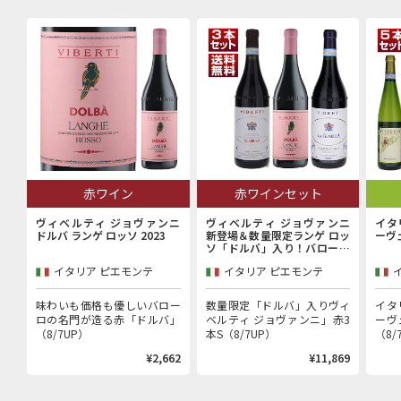
赤ワイン
赤ワインセット
ヴィベルティ ジョヴァンニ
ヴィベルティ ジョヴァンニ
イタ
ドルバ ランゲ ロッソ 2023
新登場＆数量限定ランゲ ロッ
ーヴ
ソ「ドルバ」入り！バローロ
村で100年以上続く歴史的生
イタリア ピエモンテ
イタリア ピエモンテ
産者「ヴィベルティ ジョヴァ
ンニ」赤3本セット
味わいも価格も優しいバロー
数量限定「ドルバ」入りヴィ
イタ
ロの名門が造る赤「ドルバ」
ベルティ ジョヴァンニ」赤3
ーヴ
（8/7UP）
本S（8/7UP）
（8/
¥2,662
¥11,869