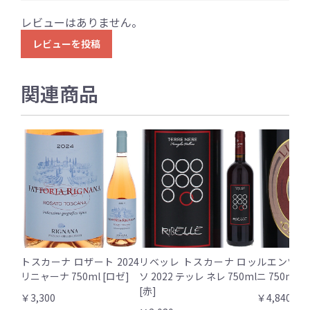
レビューはありません。
レビューを投稿
関連商品
トスカーナ ロザート 2024
リベッレ トスカーナ ロッ
ルエンツォ 
リニャーナ 750ml [ロゼ]
ソ 2022 テッレ ネレ 750ml
ニ 750ml [
[赤]
￥3,300
￥4,840