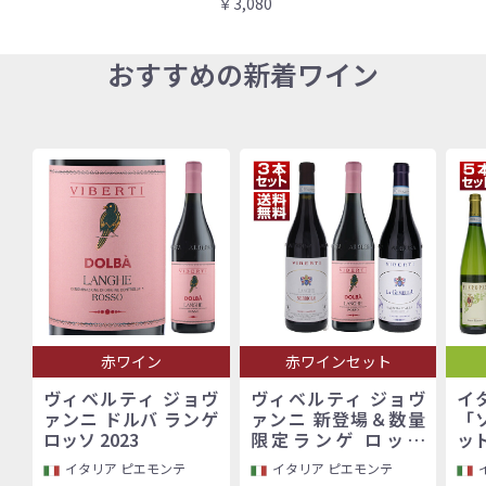
￥3,080
おすすめの新着ワイン
赤ワイン
赤ワインセット
ヴィベルティ ジョヴ
ヴィベルティ ジョヴ
イ
ァンニ ドルバ ランゲ
ァンニ 新登場＆数量
「
ロッソ 2023
限定ランゲ ロッソ
ッ
「ドルバ」入り！バロ
イタリア ピエモンテ
イタリア ピエモンテ
ーロ村で100年以上続