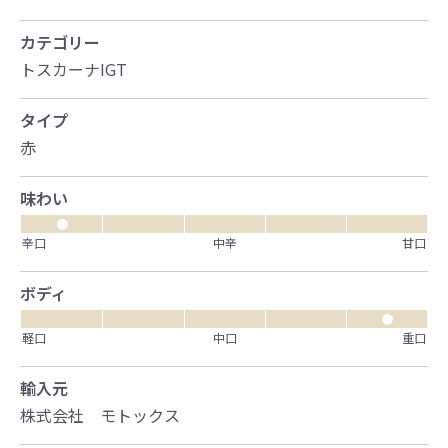
カテゴリー
トスカーナIGT
タイプ
赤
味わい
●
辛口
中辛
甘口
ボディ
●
軽口
中口
重口
輸入元
株式会社 モトックス