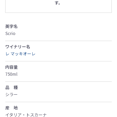
す。
英字名
Scrio
ワイナリー名
レ マッキオーレ
内容量
750ml
品 種
シラー
産 地
イタリア・トスカーナ