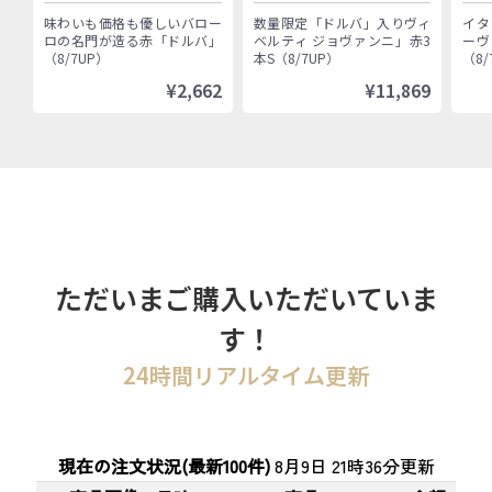
く歴史的生産者「ヴィ
味わいも価格も優しいバロー
数量限定「ドルバ」入りヴィ
イタ
ベルティ ジョヴァン
ロの名門が造る赤「ドルバ」
ベルティ ジョヴァンニ」赤3
ーヴ
ニ」赤3本セット
（8/7UP）
本S（8/7UP）
（8/
¥2,662
¥11,869
ただいまご購入いただいていま
す！
24時間リアルタイム更新