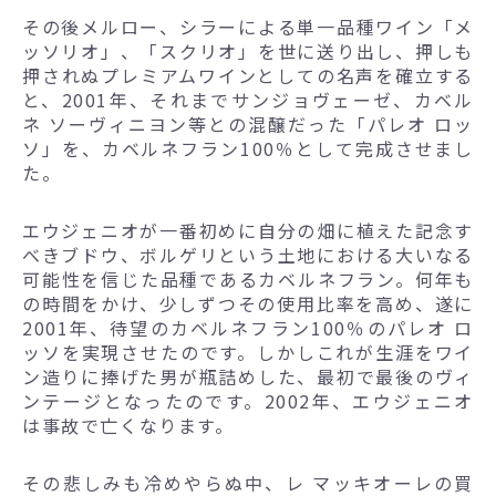
その後メルロー、シラーによる単一品種ワイン「メ
ッソリオ」、「スクリオ」を世に送り出し、押しも
押されぬプレミアムワインとしての名声を確立する
と、2001年、それまでサンジョヴェーゼ、カベル
ネ ソーヴィニヨン等との混醸だった「パレオ ロッ
ソ」を、カベルネフラン100％として完成させまし
た。
エウジェニオが一番初めに自分の畑に植えた記念す
べきブドウ、ボルゲリという土地における大いなる
可能性を信じた品種であるカベルネフラン。何年も
の時間をかけ、少しずつその使用比率を高め、遂に
2001年、待望のカベルネフラン100％のパレオ ロ
ッソを実現させたのです。しかしこれが生涯をワイ
ン造りに捧げた男が瓶詰めした、最初で最後のヴィ
ンテージとなったのです。2002年、エウジェニオ
は事故で亡くなります。
その悲しみも冷めやらぬ中、レ マッキオーレの買