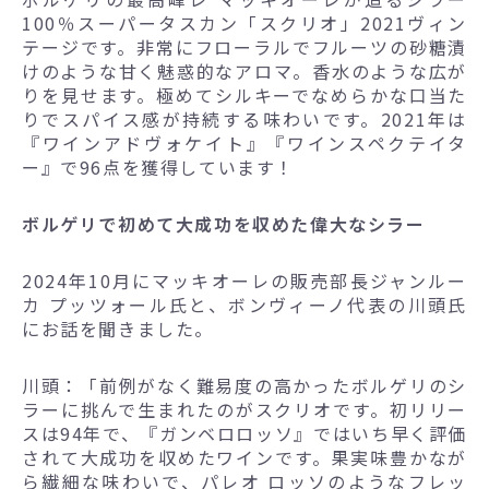
100％スーパータスカン「スクリオ」2021ヴィン
テージです。非常にフローラルでフルーツの砂糖漬
けのような甘く魅惑的なアロマ。香水のような広が
りを見せます。極めてシルキーでなめらかな口当た
りでスパイス感が持続する味わいです。2021年は
『ワインアドヴォケイト』『ワインスペクテイタ
ー』で96点を獲得しています！
ボルゲリで初めて大成功を収めた偉大なシラー
2024年10月にマッキオーレの販売部長ジャンルー
カ プッツォール氏と、ボンヴィーノ代表の川頭氏
にお話を聞きました。
川頭：「前例がなく難易度の高かったボルゲリのシ
ラーに挑んで生まれたのがスクリオです。初リリー
スは94年で、『ガンベロロッソ』ではいち早く評価
されて大成功を収めたワインです。果実味豊かなが
ら繊細な味わいで、パレオ ロッソのようなフレッ