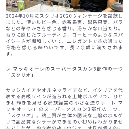
2024年10月にスクリオ2020ヴィンテージを試飲し
ました。深いルビー色。赤系果実、黒系果実、バラ
などの華やかさを感じる香り。滑らかな口当たり。
香りに感じたフルーティさ、コーヒーのようなスパ
イシーさが調和していて、エレガントで芯の通った
骨格を感じる味わいです。長い余韻に満たされま
す。
レ マッキオーレのスーパータスカン3部作の一つ
「スクリオ」
サッシカイアやオルネッライアなど、イタリアを代
表する高級ワインが造られる土地ボルゲリで、ひと
きわ輝きを見せる家族経営の小さな造り手「レ マ
ッキオーレ」のスーパータスカン3部作の一つ、
「スクリオ」。粘土質が主体の肥沃な土壌のボルゲ
リで高品質なシラーができるのか初めはわかりませ
んでしたが、設立者の故エウジェニオ氏が個人的に