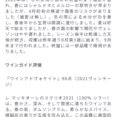
れ、春にはシャルドネとメルローの芽吹きが早まり
ましたが、4月初旬の寒波で霜害のリスクがありま
した（被害は無し）。冬の雨による水分が功を奏
し、春後半から生育は順調に進行しました。夏は好
天で始まりましたが、春の霜の影響で開花やヴェレ
ゾンはやや遅れました。シーズン後半は乾燥した天
候が続き、収穫は例年通り8月第3週に始まり、9月
末まで行われました。終盤には一部品種で降雨があ
りました。
ワインガイド評価
『ワインアドヴォケイト』96点（2021ヴィンテー
ジ）
レ マッキオーレのスクリオ2021（100% シラー）
は、豊かさ、深み、そして質感に満ちたワインであ
る。桑の実、ダムソンプラム、柔らかなスパイス、
樟脳灰の香りが五感を包み込む。この品種に典型的