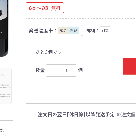
6本～送料無料
発送温度帯：
同梱：
常温
冷蔵
可能
あと5個です
数量
個
注文日の翌日[休日除]以降発送予定
※注文個
は、
いま