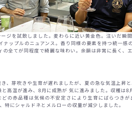
ヴィンテージを試飲しました。麦わらに近い黄金色。注いだ
イナップルのニュアンス。香り同様の要素を持つ統一感
ィの全てが同程度で綺麗な味わい。余韻は非常に長く、
が続き、芽吹きや生育が遅れましたが、夏の急な気温上昇と
と高温が進み、8月に成熟が 気に進みました。収穫は8
などの赤品種は気候の不安定さにより生育にばらつきが
り、特にシャルドネとメルローの収量が減少しました。