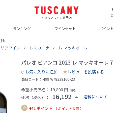
イタリアワイン専門店
ランキング
ワインセット
ポイン
特価
タリアワイン
トスカーナ
レ マッキオーレ
パレオ ビアンコ 2023 レ マッキオーレ 75
★
お気に入りに追加
レビューを投稿する
商品コード：
4997678229160-23
希望小売価格：
19,800
円
税込
16,192
送料について
価格（税込）：
円
442 ポイント
（ ポイント 3 倍 ）