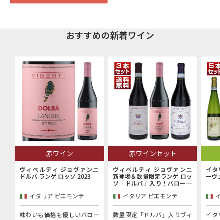
おすすめの新着ワイン
赤ワイン
赤ワインセット
ヴィベルティ ジョヴァンニ
ヴィベルティ ジョヴァンニ
イタ
ドルバ ランゲ ロッソ 2023
新登場＆数量限定ランゲ ロッ
ーヴ
ソ「ドルバ」入り！バローロ
村で100年以上続く歴史的生
イタリア ピエモンテ
イタリア ピエモンテ
産者「ヴィベルティ ジョヴァ
ンニ」赤3本セット
味わいも価格も優しいバロー
数量限定「ドルバ」入りヴィ
イタ