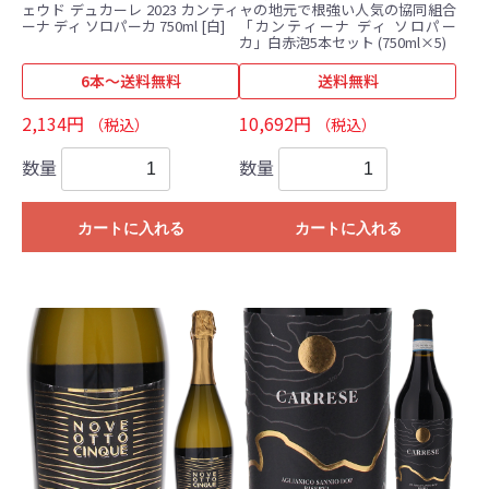
ェウド デュカーレ 2023 カンティ
ャの地元で根強い人気の協同組合
ーナ ディ ソロパーカ 750ml [白]
「カンティーナ ディ ソロパー
カ」白赤泡5本セット (750ml×5)
6本～送料無料
送料無料
2,134円
10,692円
（税込）
（税込）
数量
数量
カートに入れる
カートに入れる