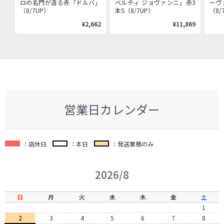
ロの名門が造る赤「ドルバ」
ベルティ ジョヴァンニ」赤3
ーヴ
（8/7UP）
本S（8/7UP）
（8/
¥2,662
¥11,869
営業日カレンダー
：店休日
：本日
：発送業務のみ
2026/8
日
月
火
水
木
金
土
1
2
3
4
5
6
7
8