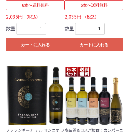
6本～送料無料
6本～送料無料
2,035円
2,035円
（税込）
（税込）
数量
数量
カートに入れる
カートに入れる
ファランギーナ デル サンニオ フ
高品質＆コスパ抜群！カンパーニ