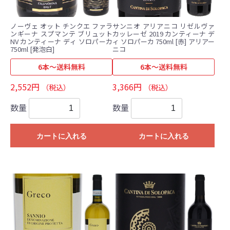
ノーヴェ オット チンクエ ファラ
サンニオ アリアニコ リゼルヴァ
ンギーナ スプマンテ ブリュット
カッレーゼ 2019 カンティーナ デ
NV カンティーナ ディ ソロパーカ
ィ ソロパーカ 750ml [赤] アリアー
750ml [発泡白]
ニコ
6本～送料無料
6本～送料無料
2,552円
3,366円
（税込）
（税込）
数量
数量
カートに入れる
カートに入れる