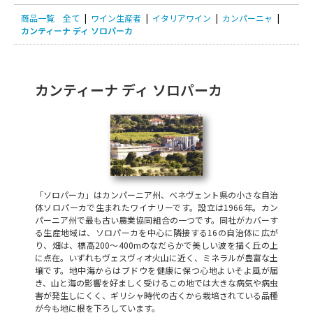
商品一覧
全て
|
ワイン生産者
|
イタリアワイン
|
カンパーニャ
|
カンティーナ ディ ソロパーカ
カンティーナ ディ ソロパーカ
「ソロパーカ」はカンパーニア州、べネヴェント県の小さな自治
体ソロパーカで生まれたワイナリーです。設立は1966年。カン
パーニア州で最も古い農業協同組合の一つです。同社がカバーす
る生産地域は、ソロパーカを中心に隣接する16の自治体に広が
り、畑は、標高200～400mのなだらかで美しい波を描く丘の上
に点在。いずれもヴェスヴィオ火山に近く、ミネラルが豊富な土
壌です。地中海からはブドウを健康に保つ心地よいそよ風が届
き、山と海の影響を好ましく受けるこの地では大きな病気や病虫
害が発生しにくく、ギリシャ時代の古くから栽培されている品種
が今も地に根を下ろしています。