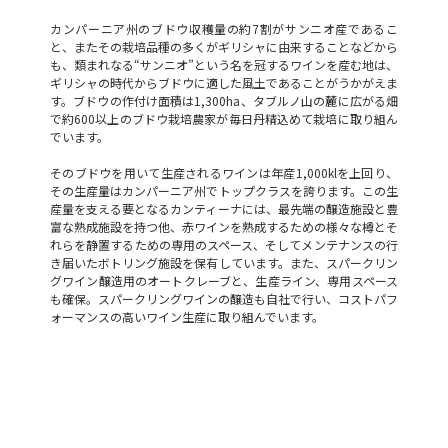
カンパーニア州のブドウ収穫量の約7割がサンニオ産であるこ
と、またその栽培品種の多くがギリシャに由来することなどから
も、類まれなる“サンニオ”という名を冠するワインを産む地は、
ギリシャの時代からブドウに適した風土であることがうかがえま
す。ブドウの作付け面積は1,300ha、タブルノ山の麓に広がる畑
で約600以上のブドウ栽培農家が毎日丹精込めて栽培に取り組ん
でいます。
そのブドウを用いて生産されるワインは年産1,000klを上回り、
その生産量はカンパーニア州でトップクラスを誇ります。この生
産量を支える要となるカンティーナには、最先端の醸造施設と豊
富な熟成施設を持つ他、赤ワインを熟成するための様々な樽とそ
れらを静置するための専用のスペース、そしてメンテナンスの行
き届いたボトリング施設を保有しています。また、スパークリン
グワイン醸造用のオートクレーブと、生産ライン、専用スペース
も確保。スパークリングワインの醸造も自社で行い、コストパフ
ォーマンスの高いワイン生産に取り組んでいます。