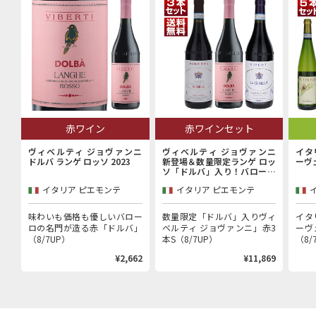
赤ワイン
赤ワインセット
ヴィベルティ ジョヴァンニ
ヴィベルティ ジョヴァンニ
イタ
ドルバ ランゲ ロッソ 2023
新登場＆数量限定ランゲ ロッ
ーヴ
ソ「ドルバ」入り！バローロ
村で100年以上続く歴史的生
イタリア ピエモンテ
イタリア ピエモンテ
産者「ヴィベルティ ジョヴァ
ンニ」赤3本セット
味わいも価格も優しいバロー
数量限定「ドルバ」入りヴィ
イタ
ロの名門が造る赤「ドルバ」
ベルティ ジョヴァンニ」赤3
ーヴ
（8/7UP）
本S（8/7UP）
（8/
¥2,662
¥11,869