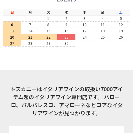
日
月
火
水
木
金
土
1
2
3
4
5
6
7
8
9
10
11
12
13
14
15
16
17
18
19
20
21
22
23
24
25
26
27
28
29
30
トスカニーはイタリアワインの取扱い7000アイ
テム超のイタリアワイン専門店です。
バロー
ロ、バルバレスコ、アマローネなどコアなイタ
リアワインが見つかります。