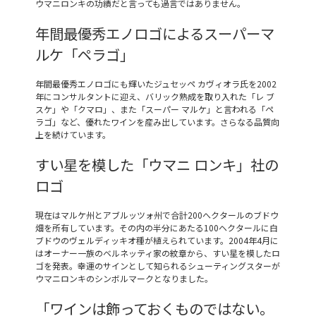
ウマニロンキの功績だと言っても過言ではありません。
年間最優秀エノロゴによるスーパーマ
ルケ「ペラゴ」
年間最優秀エノロゴにも輝いたジュセッペ カヴィオラ氏を2002
年にコンサルタントに迎え、バリック熟成を取り入れた「レ ブ
スケ」や「クマロ」、また「スーパー マルケ」と言われる「ペ
ラゴ」など、優れたワインを産み出しています。さらなる品質向
上を続けています。
すい星を模した「ウマニ ロンキ」社の
ロゴ
現在はマルケ州とアブルッツォ州で合計200へクタールのブドウ
畑を所有しています。その内の半分にあたる100ヘクタールに白
ブドウのヴェルディッキオ種が植えられています。2004年4月に
はオーナー一族のベルネッティ家の紋章から、すい星を模したロ
ゴを発表。幸運のサインとして知られるシューティングスターが
ウマニロンキのシンボルマークとなりました。
「ワインは飾っておくものではない。