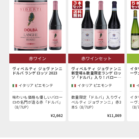
赤ワイン
赤ワインセット
ヴィベルティ ジョヴァンニ
ヴィベルティ ジョヴァンニ
イタ
ドルバ ランゲ ロッソ 2023
新登場＆数量限定ランゲ ロッ
ーヴ
ソ「ドルバ」入り！バローロ
村で100年以上続く歴史的生
イタリア ピエモンテ
イタリア ピエモンテ
産者「ヴィベルティ ジョヴァ
ンニ」赤3本セット
味わいも価格も優しいバロー
数量限定「ドルバ」入りヴィ
イタ
ロの名門が造る赤「ドルバ」
ベルティ ジョヴァンニ」赤3
ーヴ
（8/7UP）
本S（8/7UP）
（8/
¥2,662
¥11,869