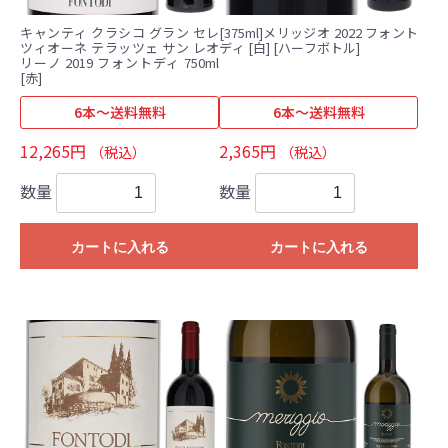
キャンティ クラシコ グラン セレ
[375ml]メリッジオ 2022 フォント
ツィオーネ テラッツェ サン レオ
ディ [白] [ハーフボトル]
リーノ 2019 フォントディ 750ml
[赤]
6本～送料無料
6本～送料無料
12,265円
2,365円
（税込）
（税込）
数量
数量
カートに入れる
カートに入れる