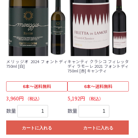
メリッジオ 2024 フォントディ
キャンティ クラシコ フィレッタ
750ml [白]
ディ ラモーレ 2021 フォントディ
750ml [赤] キャンティ
6本～送料無料
6本～送料無料
3,960円
5,192円
（税込）
（税込）
数量
数量
カートに入れる
カートに入れる