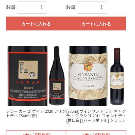
数量
数量
カートに入れる
カートに入れる
シラー カーセ ヴィア 2020 フォン
[375ml]ヴィンサント デル キャン
トディ 750ml [赤]
ティ クラシコ 2014 フォントディ
[甘口白] [ハーフボトル] クラッシ
コ
6本～送料無料
6本～送料無料