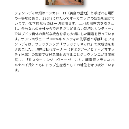
フォントディの畑はコンカドーロ（黄金の盆地）と呼ばれる場所
の一等地にあり、130haにわたってオーガニックの認証を受けて
います。化学的なものは一切使用せず、土地の潜在力を引き出
し、余分なものを外からできるだけ加えない栽培とカンティーナ
ではブドウ自体の自然な統合を最も大切にした醸造を行っていま
す。サンジョヴェーゼ100％キャンティの先駆者と呼ばれるフォ
ントディは、フラッグシップ「フラッチャネッロ」で大成功をお
さめました。現在は初代オーナー（ドミジアーノとディノマネッ
ティ兄弟）の親族で従兄弟同士のマルコとジョヴァンニが共同運
営し、「ミスターサンジョヴェーゼ」こと、醸造家フランコ ベ
ルナベイ氏とともにトップ生産者としての地位を守り続けていま
す。