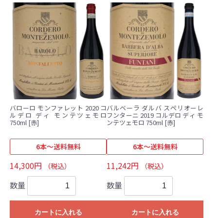
バローロ モンファレット 2020 コ
バルベーラ ダルバ スペリオーレ
ルデロ ディ モンテツェモロ
フンターニ 2019 コルデロ ディ モ
750ml [赤]
ンテツェモロ 750ml [赤]
6本～送料無料
6本～送料無料
14,300円
11,242円
（税込）
（税込）
数量
数量
カートに入れる
カートに入れる