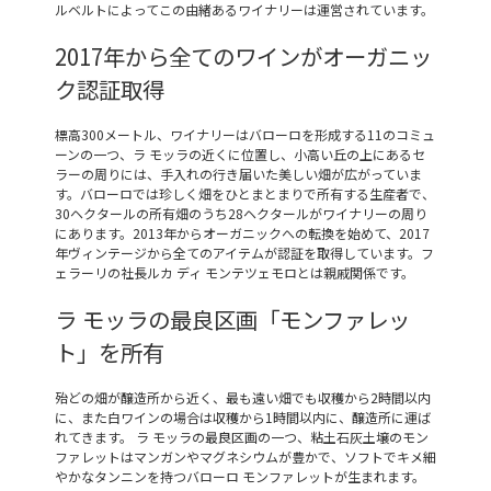
ルベルトによってこの由緒あるワイナリーは運営されています。
2017年から全てのワインがオーガニッ
ク認証取得
標高300メートル、ワイナリーはバローロを形成する11のコミュ
ーンの一つ、ラ モッラの近くに位置し、小高い丘の上にあるセ
ラーの周りには、手入れの行き届いた美しい畑が広がっていま
す。バローロでは珍しく畑をひとまとまりで所有する生産者で、
30ヘクタールの所有畑のうち28ヘクタールがワイナリーの周り
にあります。2013年からオーガニックへの転換を始めて、2017
年ヴィンテージから全てのアイテムが認証を取得しています。フ
ェラーリの社長ルカ ディ モンテツェモロとは親戚関係です。
ラ モッラの最良区画「モンファレッ
ト」を所有
殆どの畑が醸造所から近く、最も遠い畑でも収穫から2時間以内
に、また白ワインの場合は収穫から1時間以内に、醸造所に運ば
れてきます。 ラ モッラの最良区画の一つ、粘土石灰土壌のモン
ファレットはマンガンやマグネシウムが豊かで、ソフトでキメ細
やかなタンニンを持つバローロ モンファレットが生まれます。