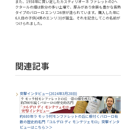
また、1958年に買い足したカスティリオーネ ファレットの2ヘ
クタールの畑は鉄分の多い土壌で、厚みがあり余韻も豊かな長熟
タイプのバローロ エンリコ6世が造られています。購入した年に
6人目の子供(4男のエンリコ)が誕生、それを記念してこの名前が
つけられました。
関連記事
突撃インタビュー(2024年3月28日)
約680年ラ モッラ村モンファレットの丘に根付くバローロ有
数の歴史的名門「コルデロ ディ モンテツェモロ」突撃インタ
ビューはこちら＞＞