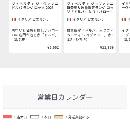
ヴィベルティ ジョヴァンニ
ヴィベルティ ジョヴァンニ
イタ
ドルバ ランゲ ロッソ 2023
新登場＆数量限定ランゲ ロッ
ーヴ
ソ「ドルバ」入り！バローロ
村で100年以上続く歴史的生
イタリア ピエモンテ
イタリア ピエモンテ
産者「ヴィベルティ ジョヴァ
ンニ」赤3本セット
味わいも価格も優しいバロー
数量限定「ドルバ」入りヴィ
イタ
ロの名門が造る赤「ドルバ」
ベルティ ジョヴァンニ」赤3
ーヴ
（8/7UP）
本S（8/7UP）
（8/
¥2,662
¥11,869
営業日カレンダー
：店休日
：本日
：発送業務のみ