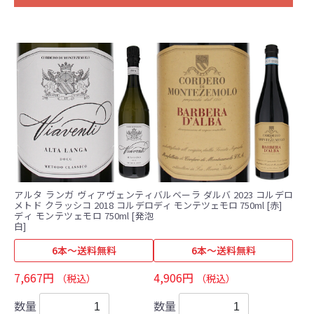
アルタ ランガ ヴィアヴェンティ
バルベーラ ダルバ 2023 コルデロ
メトド クラッシコ 2018 コルデロ
ディ モンテツェモロ 750ml [赤]
ディ モンテツェモロ 750ml [発泡
白]
6本～送料無料
6本～送料無料
7,667円
4,906円
（税込）
（税込）
数量
数量