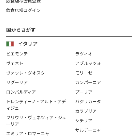
飲食店様会員登録
飲食店様ログイン
国からさがす
イタリア
ピエモンテ
ラツィオ
ヴェネト
アブルッツォ
ヴァッレ・ダオスタ
モリーゼ
リグーリア
カンパーニア
ロンバルディア
プーリア
トレンティーノ・アルト・アデ
バジリカータ
ィジェ
カラブリア
フリウリ・ヴェネツィア・ジュ
シチリア
ーリア
サルデーニャ
エミリア・ロマーニャ