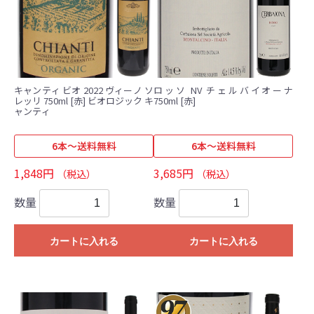
キャンティ ビオ 2022 ヴィーノ ソ
ロッソ NV チェルバイオーナ
レッリ 750ml [赤] ビオロジック キ
750ml [赤]
ャンティ
6本～送料無料
6本～送料無料
1,848円
3,685円
（税込）
（税込）
数量
数量
カートに入れる
カートに入れる