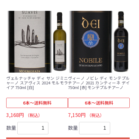
ヴェルナッチャ ディ サン ジミニ
ヴィーノ ノビレ ディ モンテプル
ャーノ スアヴィス 2024 モルモラ
チアーノ 2021 カンティーネ デイ
イア 750ml [白]
750ml [赤] モンテプルチアーノ
6本～送料無料
6本～送料無料
3,168円
7,150円
（税込）
（税込）
数量
数量