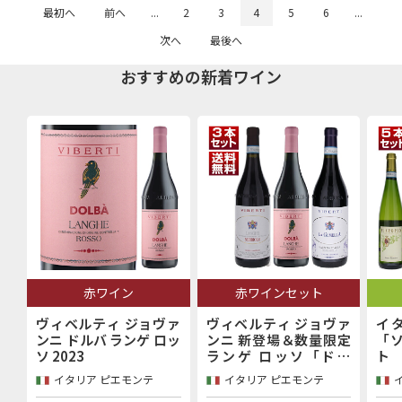
最初へ
前へ
...
2
3
4
5
6
...
次へ
最後へ
おすすめの新着ワイン
赤ワイン
赤ワインセット
ヴィベルティ ジョヴァ
ヴィベルティ ジョヴァ
イ
ンニ ドルバ ランゲ ロッ
ンニ 新登場＆数量限定
「
ソ 2023
ランゲ ロッソ「ドル
ト
バ」入り！バローロ村
イタリア ピエモンテ
イタリア ピエモンテ
で100年以上続く歴史