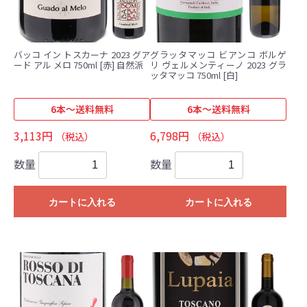
バッコ イン トスカーナ 2023 グア
グラッタマッコ ビアンコ ボルゲ
ード アル メロ 750ml [赤] 自然派
リ ヴェルメンティーノ 2023 グラ
ッタマッコ 750ml [白]
6本～送料無料
6本～送料無料
3,113円
6,798円
（税込）
（税込）
数量
数量
カートに入れる
カートに入れる