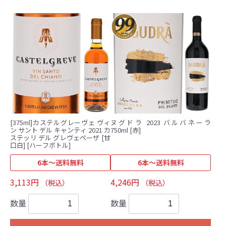
[375ml]カステルグレーヴェ ヴィ
ヌグドラ 2023 バルバネーラ
ン サント デル キャンティ 2021 カ
750ml [赤]
ステッリ デル グレヴェペーザ [甘
口白] [ハーフボトル]
6本～送料無料
6本～送料無料
3,113円
4,246円
（税込）
（税込）
数量
数量