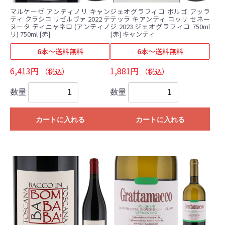
マルケーゼ アンティノリ キャン
ジェオグラフィコ ボルゴ アッラ
ティ クラシコ リゼルヴァ 2022 テ
テッラ キアンティ コッリ セネー
ヌータ ティニャネロ (アンティノ
ジ 2023 ジェオグラフィコ 750ml
リ) 750ml [赤]
[赤] キャンティ
6本～送料無料
6本～送料無料
6,413円
1,881円
（税込）
（税込）
数量
数量
カートに入れる
カートに入れる