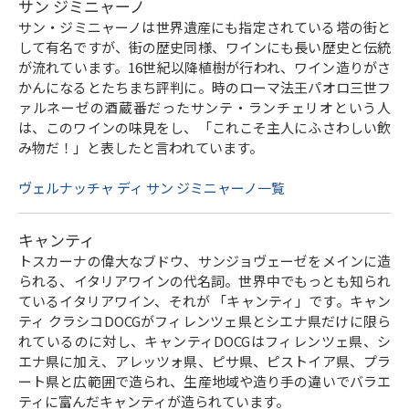
サン ジミニャーノ
サン・ジミニャーノは世界遺産にも指定されている塔の街と
して有名ですが、街の歴史同様、ワインにも長い歴史と伝統
が流れています。16世紀以降植樹が行われ、ワイン造りがさ
かんになるとたちまち評判に。時のローマ法王パオロ三世フ
ァルネーゼの酒蔵番だったサンテ・ランチェリオという人
は、このワインの味見をし、「これこそ主人にふさわしい飲
み物だ！」と表したと言われています。
ヴェルナッチャ ディ サン ジミニャーノ一覧
キャンティ
トスカーナの偉大なブドウ、サンジョヴェーゼをメインに造
られる、イタリアワインの代名詞。世界中でもっとも知られ
ているイタリアワイン、それが 「キャンティ」です。キャン
ティ クラシコDOCGがフィレンツェ県とシエナ県だけに限ら
れているのに対し、キャンティDOCGはフィレンツェ県、シ
エナ県に加え、アレッツォ県、ピサ県、ピストイア県、プラ
ート県と広範囲で造られ、生産地域や造り手の違いでバラエ
ティに富んだキャンティが造られています。