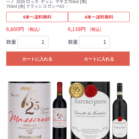
ーノ 2020 ロッカ デッレ マチエ
750ml [赤]
750ml [赤] クラッシコ ガンベロロ
ッソ2017トレビッキエリ
6本～送料無料
6本～送料無料
6,600円
6,138円
（税込）
（税込）
数量
数量
カートに入れる
カートに入れる