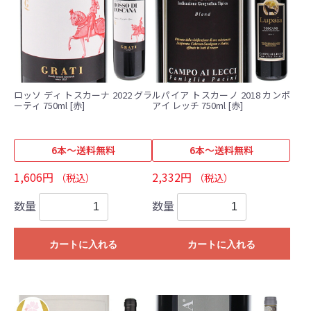
ロッソ ディ トスカーナ 2022 グラ
ルパイア トスカーノ 2018 カンポ
ーティ 750ml [赤]
アイ レッチ 750ml [赤]
6本～送料無料
6本～送料無料
1,606円
2,332円
（税込）
（税込）
数量
数量
カートに入れる
カートに入れる