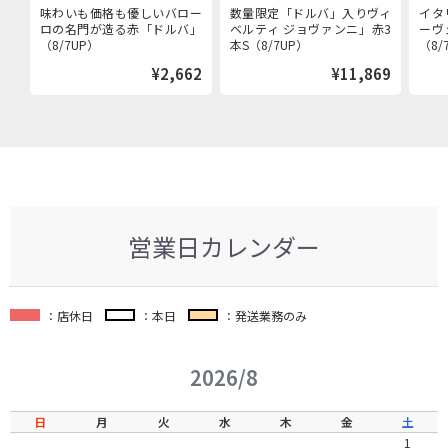
的生産者「ヴィベルテ
味わいも価格も優しいバロー
数量限定「ドルバ」入りヴィ
イタ
ィ ジョヴァンニ」赤3
ロの名門が造る赤「ドルバ」
ベルティ ジョヴァンニ」赤3
ーヴ
本セット
（8/7UP）
本S（8/7UP）
（8/
¥2,662
¥11,869
営業日カレンダー
：店休日
：本日
：発送業務のみ
2026/8
日
月
火
水
木
金
土
1