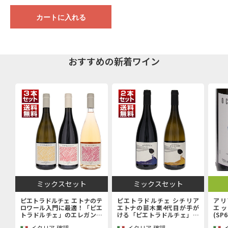
カートに入れる
おすすめの新着ワイン
ミックスセット
ミックスセット
ピエトラドルチェ エトナのテ
ピエトラドルチェ シチリア
アリ
ロワール入門に最適！「ピエ
エトナの苗木業4代目が手が
エッ
トラドルチェ」のエレガンス
ける「ピエトラドルチェ」上
(SP
を堪能するエントリーキュヴ
級キュヴェ赤白2本セット
イタリア 確認
イタリア 確認