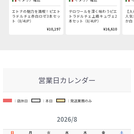
ェ赤白ロゼ3本セット
エトナの魅力を満喫！ピエト
テロワールを深く味わうピエ
【入
ラドルチェ赤白ロゼ3本セッ
トラドルチェ上級キュヴェ2
人気
ト（8/4UP）
本セット（8/4UP）
か白（
¥10,197
¥16,610
営業日カレンダー
：店休日
：本日
：発送業務のみ
2026/8
日
月
火
水
木
金
土