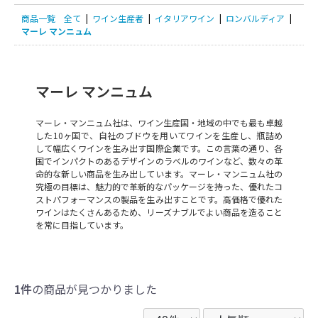
商品一覧
全て
|
ワイン生産者
|
イタリアワイン
|
ロンバルディア
|
マーレ マンニュム
マーレ マンニュム
マーレ・マンニュム社は、ワイン生産国・地域の中でも最も卓越
した10ヶ国で、自社のブドウを用いてワインを生産し、瓶詰め
して幅広くワインを生み出す国際企業です。この言葉の通り、各
国でインパクトのあるデザインのラベルのワインなど、数々の革
命的な新しい商品を生み出しています。マーレ・マンニュム社の
究極の目標は、魅力的で革新的なパッケージを持った、優れたコ
ストパフォーマンスの製品を生み出すことです。高価格で優れた
ワインはたくさんあるため、リーズナブルでよい商品を造ること
を常に目指しています。
1件
の商品が見つかりました