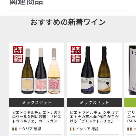
関連商品
おすすめの新着ワイン
ミックスセット
ミックスセット
ピエトラドルチェ エトナのテ
ピエトラドルチェ シチリア
アリ
ロワール入門に最適！「ピエ
エトナの苗木業4代目が手が
エッ
トラドルチェ」のエレガンス
ける「ピエトラドルチェ」上
(SP
を堪能するエントリーキュヴ
級キュヴェ赤白2本セット
イタリア 確認
イタリア 確認
ェ赤白ロゼ3本セット