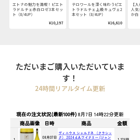
エトナの魅力を満喫！ピエト
テロワールを深く味わうピエ
【入
ラドルチェ赤白ロゼ3本セッ
トラドルチェ上級キュヴェ2
人気
ト（8/4UP）
本セット（8/4UP）
か白（
¥10,197
¥16,610
ただいまご購入いただいていま
す！
24時間リアルタイム更新